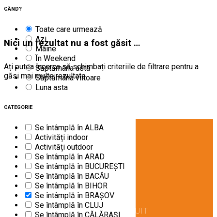
Șterge filtrele
CÂND?
Toate care urmează
Azi
Nici un rezultat nu a fost găsit …
Mâine
În Weekend
Ați putea încerca să schimbați criteriile de filtrare pentru a
Săptămâna asta
găsi mai multe rezultate.
Săptămâna viitoare
Luna asta
CATEGORIE
Se întâmplă în ALBA
Activități indoor
Activități outdoor
Se întâmplă în ARAD
Se întâmplă în BUCUREȘTI
Se întâmplă în BACĂU
Se întâmplă în BIHOR
Se întâmplă în BRAŞOV
Se întâmplă în CLUJ
DESCARCĂ GRATUIT
Se întâmplă în CĂLĂRAȘI