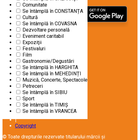
Comunitate
Se întâmplă în CONSTANȚA
Cultură
Se întâmplă în COVASNA
Dezvoltare personală
Eveniment caritabil
Expoziţii
URMĂREȘTE-NE PE
Festivaluri
Film
Gastronomie/Degustări
Despre noi
Se întâmplă în HARGHITA
|
Se întâmplă în MEHEDINȚI
Contactează-ne
Muzică, Concerte, Spectacole
|
Petreceri
Termeni și condiții
Se întâmplă în SIBIU
|
Sport
Politica de confidențialitate
Se întâmplă în TIMIȘ
|
Se întâmplă în VRANCEA
Politica de cookie-uri
|
Copyright
© Toate drepturile rezervate titularului mărcii și