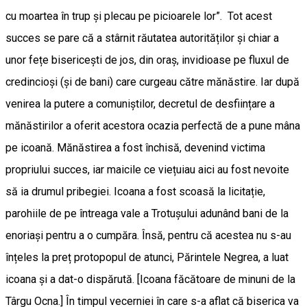
cu moartea în trup și plecau pe picioarele lor”. Tot acest
succes se pare că a stârnit răutatea autorităților și chiar a
unor fețe bisericești de jos, din oraș, invidioase pe fluxul de
credincioși (și de bani) care curgeau către mănăstire. Iar după
venirea la putere a comuniștilor, decretul de desființare a
mănăstirilor a oferit acestora ocazia perfectă de a pune mâna
pe icoană. Mănăstirea a fost închisă, devenind victima
propriului succes, iar maicile ce viețuiau aici au fost nevoite
să ia drumul pribegiei. Icoana a fost scoasă la licitație,
parohiile de pe întreaga vale a Trotușului adunând bani de la
enoriași pentru a o cumpăra. Însă, pentru că acestea nu s-au
înțeles la preț protopopul de atunci, Părintele Negrea, a luat
icoana și a dat-o dispărută. [Icoana făcătoare de minuni de la
Târgu Ocna.] În timpul vecerniei în care s-a aflat că biserica va