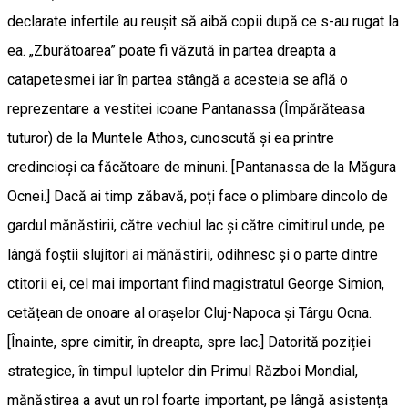
declarate infertile au reușit să aibă copii după ce s-au rugat la
ea. „Zburătoarea” poate fi văzută în partea dreapta a
catapetesmei iar în partea stângă a acesteia se află o
reprezentare a vestitei icoane Pantanassa (Împărăteasa
tuturor) de la Muntele Athos, cunoscută și ea printre
credincioși ca făcătoare de minuni. [Pantanassa de la Măgura
Ocnei.] Dacă ai timp zăbavă, poți face o plimbare dincolo de
gardul mănăstirii, către vechiul lac și către cimitirul unde, pe
lângă foștii slujitori ai mănăstirii, odihnesc și o parte dintre
ctitorii ei, cel mai important fiind magistratul George Simion,
cetățean de onoare al orașelor Cluj-Napoca și Târgu Ocna.
[Înainte, spre cimitir, în dreapta, spre lac.] Datorită poziției
strategice, în timpul luptelor din Primul Război Mondial,
mănăstirea a avut un rol foarte important, pe lângă asistența