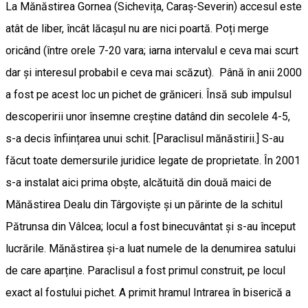
La Mănăstirea Gornea (Sichevița, Caraș-Severin) accesul este
atât de liber, încât lăcașul nu are nici poartă. Poți merge
oricând (între orele 7-20 vara; iarna intervalul e ceva mai scurt
dar și interesul probabil e ceva mai scăzut). Până în anii 2000
a fost pe acest loc un pichet de grăniceri. Însă sub impulsul
descoperirii unor însemne creștine datând din secolele 4-5,
s-a decis înființarea unui schit. [Paraclisul mănăstirii.] S-au
făcut toate demersurile juridice legate de proprietate. În 2001
s-a instalat aici prima obște, alcătuită din două maici de
Mănăstirea Dealu din Târgoviște și un părinte de la schitul
Pătrunsa din Vâlcea; locul a fost binecuvântat și s-au început
lucrările. Mănăstirea și-a luat numele de la denumirea satului
de care aparține. Paraclisul a fost primul construit, pe locul
exact al fostului pichet. A primit hramul Intrarea în biserică a