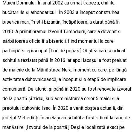
Maicii Domnului. În anul 2002 au urmat trapeza, chiliile,
bucătăriile şi arhondaricul. În 2003 a început construirea
bisericii mari, în stil bizantin, încăpătoare; a durat până în
2010. A primit hramul Izvorul Tămăduirii, care a devenit și
sărbătoarea oficială a bisericii, fiind momentul la care
participă și episcopul. [Loc de popas.] Obștea care a ridicat
schitul a rezistat până în 2016 iar apoi lăcașul a fost preluat
de maicile de la Mănăstirea Nera; moment cu care, pe lângă
activitatea duhovnicească, a început și o etapă de implicare
comunitară. De-atunci și până în 2020 au fost renovate izvorul
de la poartă și zidul, sub administrarea celor 5 maici și a
preotului duhovnic Isac. În 2020 a venit obștea actuală, din
județul Mehedinți. În același an schitul a fost ridicat la rang de
mănăstire. [Izvorul de la poartă.] Deși e localizată exact pe