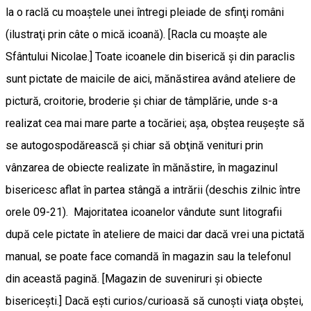
la o raclă cu moaştele unei întregi pleiade de sfinţi români
(ilustraţi prin câte o mică icoană). [Racla cu moaşte ale
Sfântului Nicolae.] Toate icoanele din biserică şi din paraclis
sunt pictate de maicile de aici, mănăstirea având ateliere de
pictură, croitorie, broderie şi chiar de tâmplărie, unde s-a
realizat cea mai mare parte a tocăriei; aşa, obştea reuşeşte să
se autogospodărească şi chiar să obţină venituri prin
vânzarea de obiecte realizate în mănăstire, în magazinul
bisericesc aflat în partea stângă a intrării (deschis zilnic între
orele 09-21). Majoritatea icoanelor vândute sunt litografii
după cele pictate în ateliere de maici dar dacă vrei una pictată
manual, se poate face comandă în magazin sau la telefonul
din această pagină. [Magazin de suveniruri şi obiecte
bisericeşti.] Dacă eşti curios/curioasă să cunoşti viaţa obştei,