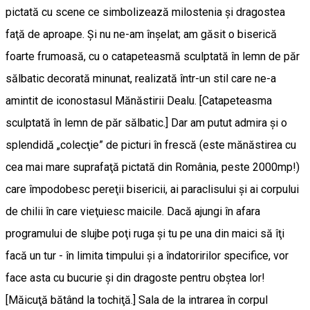
pictată cu scene ce simbolizează milostenia şi dragostea
faţă de aproape. Şi nu ne-am înşelat; am găsit o biserică
foarte frumoasă, cu o catapeteasmă sculptată în lemn de păr
sălbatic decorată minunat, realizată într-un stil care ne-a
amintit de iconostasul Mănăstirii Dealu. [Catapeteasma
sculptată în lemn de păr sălbatic.] Dar am putut admira şi o
splendidă „colecţie” de picturi în frescă (este mănăstirea cu
cea mai mare suprafaţă pictată din România, peste 2000mp!)
care împodobesc pereţii bisericii, ai paraclisului şi ai corpului
de chilii în care vieţuiesc maicile. Dacă ajungi în afara
programului de slujbe poţi ruga şi tu pe una din maici să îţi
facă un tur - în limita timpului şi a îndatoririlor specifice, vor
face asta cu bucurie şi din dragoste pentru obştea lor!
[Măicuţă bătând la tochiţă.] Sala de la intrarea în corpul