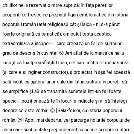
chiliilor ne-a rezervat o mare supriză: în faţa pereţilor
acoperiţi cu fresce ce prezintă figuri emblematice din istoria
poporului român (atât religioasă cât şi laică - ni s-a părut
foarte originală ca tematică), am putut testa acustica
extraordinară a încăperii... care creează un fel de surround
greu de descris în cuvinte! 😮 Am aflat de la maica ce ne-a
însoţit că Înaltpreasfinţitul Ioan, cel care a ctitorit mănăstirea
(şi care e şi inginer constructor), a proiectat în aşa fel această
sală încât, cu ajutorul unor oale din lut încastrate în pereţi, să
se amplifice şi să se transmită sunetele într-un fel foarte
special... poziționează-te în locurile indicate şi ai să înţelegi
despre ce este vorba! 😉 [Sala-foişor, cu istoria poporului
român. 😍] Apoi, mai departe, vei parcurge holurile corpului de
chilii care sunt pictate preponderent cu scene şi reprezentări