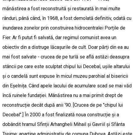
mănăstirea a fost reconstruită și restaurată în mai multe
rânduri, până când, în 1968, a fost demolată definitiv, odată cu
inundarea zonelor prin construirea hidrocentralei Porțile de
Fier. Ar fi putut fi salvată, dar regimul comunist avea un
obiectiv din a distruge lăcașurile de cult. Doar părți din ea au
mai fost salvate - crucea de pe turlă se află astăzi deasupra
stâncii pe care este sculptat chipul lui Decebal, ușile altarului
și o candelă sunt expuse în micul muzeu parohial al bisericii
din Eșelnița. Când apele lacului de acumulare scad se mai văd
încă ruinele fundației. Mânăstirea nu a mai primit drept de
reconstrucție decât după anii ‘90. [Crucea de pe "chipul lui
Decebal".] În 2000 a fost finalizată noua construcție și a
dobândit hramul Sfinții Arhangheli Mihail și Gavriil și Sfânta
Treime; aparține administrativ de comuna Dubova. Astăzi este