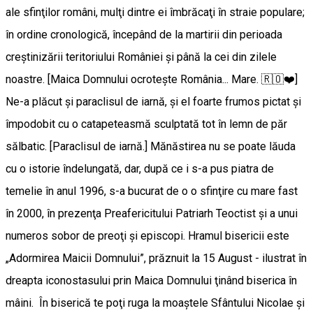
ale sfinţilor români, mulţi dintre ei îmbrăcaţi în straie populare;
în ordine cronologică, începând de la martirii din perioada
creştinizării teritoriului României şi până la cei din zilele
noastre. [Maica Domnului ocroteşte România... Mare. 🇷🇴❤️]
Ne-a plăcut şi paraclisul de iarnă, şi el foarte frumos pictat şi
împodobit cu o catapeteasmă sculptată tot în lemn de păr
sălbatic. [Paraclisul de iarnă.] Mănăstirea nu se poate lăuda
cu o istorie îndelungată, dar, după ce i s-a pus piatra de
temelie în anul 1996, s-a bucurat de o o sfinţire cu mare fast
în 2000, în prezenţa Preafericitului Patriarh Teoctist şi a unui
numeros sobor de preoţi şi episcopi. Hramul bisericii este
„Adormirea Maicii Domnului”, prăznuit la 15 August - ilustrat în
dreapta iconostasului prin Maica Domnului ţinând biserica în
mâini. În biserică te poţi ruga la moaştele Sfântului Nicolae şi