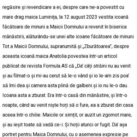
regăsire și revendicare a ei, despre care ne-a povestit cu
mare drag maica Luminița, la 12 august 2023 vestita icoană
făcătoare de minuni a Maicii Domnului a revenit în biserica
mănăstirii, alăturându-se unei alte icoane făcătoare de minuni.
Tot a Maicii Domnului, supranumită și „Zburătoarea”, despre
aceasta icoană maica Anatolia povestea într-un articol
publicat de revista Formula AS că „Da’ câți străini nu au venit
și au filmat-o și mi-au cerut să le-o vând și io le-am zis poa’
să îmi dea și camera asta plină de galbeni și io nu le-o dau.
Icoana asta a zburat. Era într-o casă din mănăstire, și într-o
noapte, când au venit niște hoți să o fure, ea a zburat din casa
aceea într-o chilie. Maicile or simțit, or auzit un zgomot mare,
și au ieșit toate să vadă ce-i. Și hoții atunci or fugit. Da’ așa
portret pentru Maica Domnului, cu o asemenea expresie pe