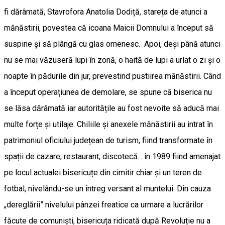
fi dărâmată, Stavrofora Anatolia Dodiță, stareța de atunci a
mănăstirii, povestea că icoana Maicii Domnului a început să
suspine și să plângă cu glas omenesc. Apoi, deși până atunci
nu se mai văzuseră lupi în zonă, o haită de lupi a urlat o zi și o
noapte în pădurile din jur, prevestind pustiirea mănăstirii. Când
a început operațiunea de demolare, se spune că biserica nu
se lăsa dărâmată iar autoritățile au fost nevoite să aducă mai
multe forțe și utilaje. Chiliile și anexele mănăstirii au intrat în
patrimoniul oficiului județean de turism, fiind transformate în
spații de cazare, restaurant, discotecă... în 1989 fiind amenajat
pe locul actualei bisericuțe din cimitir chiar și un teren de
fotbal, nivelându-se un întreg versant al muntelui. Din cauza
„dereglării” nivelului pânzei freatice ca urmare a lucrărilor
făcute de comuniști, bisericuța ridicată după Revoluție nu a