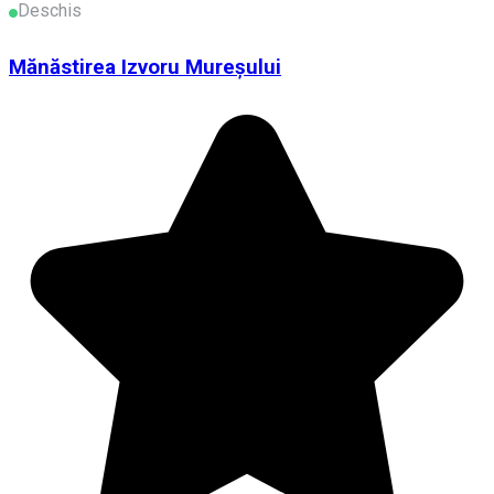
Deschis
Mănăstirea Izvoru Mureşului