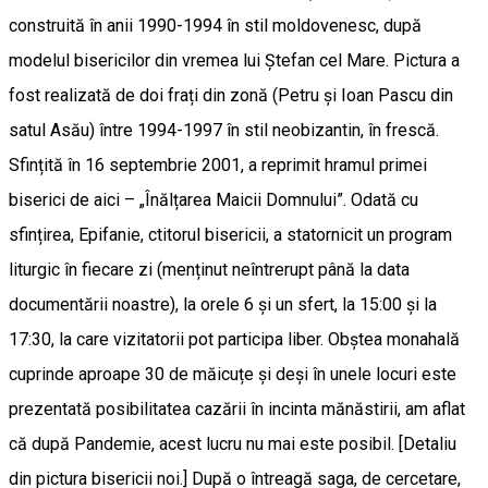
construită în anii 1990-1994 în stil moldovenesc, după
modelul bisericilor din vremea lui Ștefan cel Mare. Pictura a
fost realizată de doi frați din zonă (Petru și Ioan Pascu din
satul Asău) între 1994-1997 în stil neobizantin, în frescă.
Sfințită în 16 septembrie 2001, a reprimit hramul primei
biserici de aici – „Înălțarea Maicii Domnului”. Odată cu
sfințirea, Epifanie, ctitorul bisericii, a statornicit un program
liturgic în fiecare zi (menținut neîntrerupt până la data
documentării noastre), la orele 6 și un sfert, la 15:00 și la
17:30, la care vizitatorii pot participa liber. Obștea monahală
cuprinde aproape 30 de măicuțe și deși în unele locuri este
prezentată posibilitatea cazării în incinta mănăstirii, am aflat
că după Pandemie, acest lucru nu mai este posibil. [Detaliu
din pictura bisericii noi.] După o întreagă saga, de cercetare,