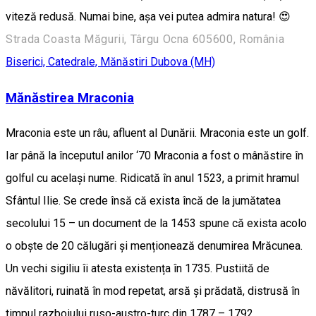
viteză redusă. Numai bine, așa vei putea admira natura! 😍
Strada Coasta Măgurii, Târgu Ocna 605600, România
Biserici, Catedrale, Mănăstiri
Dubova (MH)
Mănăstirea Mraconia
Mraconia este un râu, afluent al Dunării. Mraconia este un golf.
Iar până la începutul anilor ‘70 Mraconia a fost o mânăstire în
golful cu același nume. Ridicată în anul 1523, a primit hramul
Sfântul Ilie. Se crede însă că exista încă de la jumătatea
secolului 15 – un document de la 1453 spune că exista acolo
o obște de 20 călugări și menționează denumirea Mrăcunea.
Un vechi sigiliu îi atesta existența în 1735. Pustiită de
năvălitori, ruinată în mod repetat, arsă și prădată, distrusă în
timpul razboiului ruso-austro-turc din 1787 – 1792,