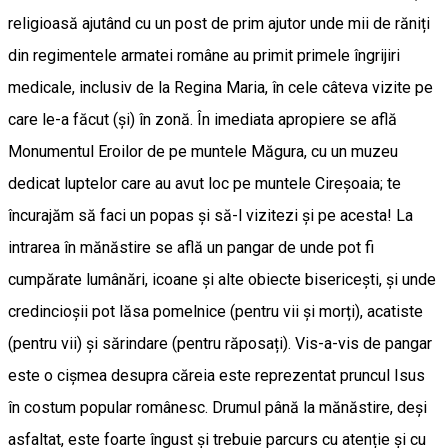
religioasă ajutând cu un post de prim ajutor unde mii de răniți
din regimentele armatei române au primit primele îngrijiri
medicale, inclusiv de la Regina Maria, în cele câteva vizite pe
care le-a făcut (și) în zonă. În imediata apropiere se află
Monumentul Eroilor de pe muntele Măgura, cu un muzeu
dedicat luptelor care au avut loc pe muntele Cireșoaia; te
încurajăm să faci un popas și să-l vizitezi și pe acesta! La
intrarea în mănăstire se află un pangar de unde pot fi
cumpărate lumânări, icoane și alte obiecte bisericești, și unde
credincioșii pot lăsa pomelnice (pentru vii și morți), acatiste
(pentru vii) și sărindare (pentru răposați). Vis-a-vis de pangar
este o cișmea desupra căreia este reprezentat pruncul Isus
în costum popular românesc. Drumul până la mănăstire, deși
asfaltat, este foarte îngust și trebuie parcurs cu atenție și cu