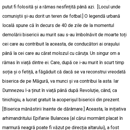
putut fi folosită și a rămas nesfințită până azi. [Locul unde
comuniștii și-au dorit un teren de fotbal.] O legendă urbană
locală spune că în decurs de 40 de zile de la momentul
demolării bisericii au murit sau s-au îmbolnăvit de moarte toți
cei care au contribuit la aceasta, de conducători ai orașului
până la cei care au cărat molozul cu căruța. Un singur om a
rămas în viață dintre ei. Care, după ce i-au murit în scurt timp
soția și o fetiță, a făgăduit că dacă se va reconstrui vreodată
biserica de pe Măgură, va munci și va contribui la asta. Iar
Dumnezeu l-a ținut în viață până după Revoluție, când, ca
tinichigiu, a lucrat gratuit la acoperișul bisericii din prezent.
[Biserica mănăstirii înainte de dărâmare.] Aceasta, la inițiativa
arhimandritului Epifanie Bulancea (al cărui mormânt placat în
marmură neagră poate fi văzut pe direcția altarului), a fost