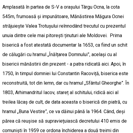
Amplasată în partea de S-V a orașului Târgu Ocna, la cota
545m, frumoasă și impunătoare, Mănăstirea Măgura Ocnei
străjuiește Valea Trotușului reînnodând trecutul cu prezentul
unuia dintre cele mai pitorești ținuturi ale Moldovei. Prima
biserică a fost atestată documentar la 1653, ca fiind un schit
de călugări cu hramul „Înălțarea Domnului”, același cu al
bisericii mănăstirii din prezent - a patra ridicată aici. Apoi, în
1750, în timpul domniei lui Constantin Racoviță, biserica este
reconstruită, tot din lemn, dar cu hramul „Sfântul Gheorghe”. În
1803, Arhimandritul Iacov, stareț al schitului, ridică aici al
treilea lăcaș de cult, de data aceasta o biserică din piatră, cu
hramul „Buna Vestire”, ce va dăinui până la 1964. Când, deși
părea că reușise să supraviețuiască decretului 410 emis de
comuniști în 1959 ce ordona închiderea a două treimi din