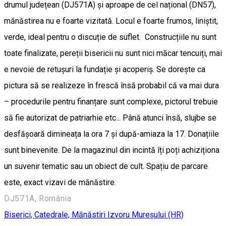
drumul județean (DJ571A) și aproape de cel național (DN57),
mănăstirea nu e foarte vizitată. Locul e foarte frumos, liniștit,
verde, ideal pentru o discuție de suflet. Construcțiile nu sunt
toate finalizate, pereții bisericii nu sunt nici măcar tencuiți, mai
e nevoie de retușuri la fundație și acoperiș. Se dorește ca
pictura să se realizeze în frescă însă probabil că va mai dura
– procedurile pentru finanțare sunt complexe, pictorul trebuie
să fie autorizat de patriarhie etc... Până atunci însă, slujbe se
desfășoară dimineața la ora 7 și după-amiaza la 17. Donațiile
sunt binevenite. De la magazinul din incintă îți poți achiziționa
un suvenir tematic sau un obiect de cult. Spațiu de parcare
este, exact vizavi de mănăstire.
DJ571A, România
Biserici, Catedrale, Mănăstiri
Izvoru Mureşului (HR)