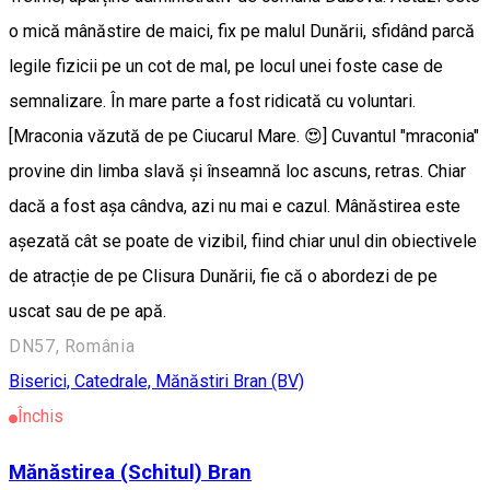
o mică mânăstire de maici, fix pe malul Dunării, sfidând parcă
legile fizicii pe un cot de mal, pe locul unei foste case de
semnalizare. În mare parte a fost ridicată cu voluntari.
[Mraconia văzută de pe Ciucarul Mare. 😍] Cuvantul "mraconia"
provine din limba slavă și înseamnă loc ascuns, retras. Chiar
dacă a fost așa cândva, azi nu mai e cazul. Mânăstirea este
așezată cât se poate de vizibil, fiind chiar unul din obiectivele
de atracție de pe Clisura Dunării, fie că o abordezi de pe
uscat sau de pe apă.
DN57, România
Biserici, Catedrale, Mănăstiri
Bran (BV)
Închis
Mănăstirea (Schitul) Bran