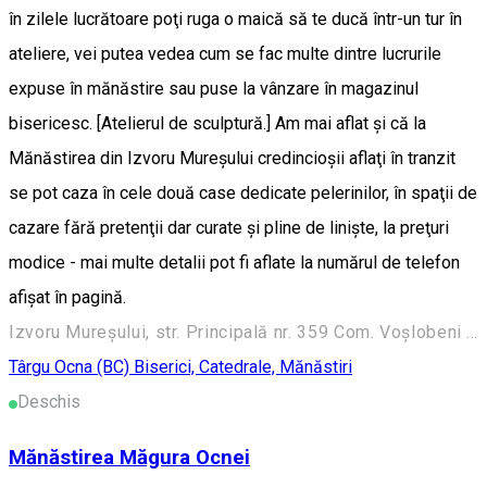
în zilele lucrătoare poţi ruga o maică să te ducă într-un tur în
ateliere, vei putea vedea cum se fac multe dintre lucrurile
expuse în mănăstire sau puse la vânzare în magazinul
bisericesc. [Atelierul de sculptură.] Am mai aflat şi că la
Mănăstirea din Izvoru Mureşului credincioşii aflaţi în tranzit
se pot caza în cele două case dedicate pelerinilor, în spaţii de
cazare fără pretenţii dar curate şi pline de linişte, la preţuri
modice - mai multe detalii pot fi aflate la numărul de telefon
afişat în pagină.
Izvoru Mureşului, str. Principală nr. 359 Com. Voşlobeni - Harghita 537356, România
Târgu Ocna (BC)
Biserici, Catedrale, Mănăstiri
Deschis
Mănăstirea Măgura Ocnei