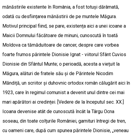
mănăstirile existente în România, a fost totuși dărâmată,
odată cu desființarea mănăstirii de pe muntele Măgura.
Motivul principal fiind, se pare, existența aici a unei icoane a
Maicii Domnului făcătoare de minuni, cunoscută în toată
Moldova ca tămăduitoare de cancer, despre care vorbea
foarte frumos părintele Dionisie Ignat - viitorul Sfânt Cuvios
Dionisie din Sfântul Munte; o perioadă, acesta a viețuit la
Măgura, alături de fratele său și de Părintele Nicodim
Măndiță, un scriitor și duhovnic ortodox român călugărit aici în
1923, care în regimul comunist a devenit unul dintre cei mai
mari apărători ai credinței. [Vedere de la începutul sec. XX.]
Icoana devenise atât de cunoscută încât la Târgu Ocna
soseau, din toate colțurile României, garnituri întregi de tren,
cu oameni care, după cum spunea părintele Dionisie, „veneau