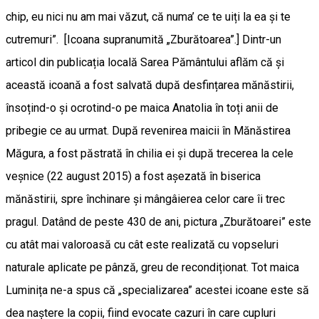
chip, eu nici nu am mai văzut, că numa’ ce te uiți la ea și te
cutremuri”. [Icoana supranumită „Zburătoarea”.] Dintr-un
articol din publicația locală Sarea Pământului aflăm că și
această icoană a fost salvată după desfințarea mănăstirii,
însoțind-o și ocrotind-o pe maica Anatolia în toți anii de
pribegie ce au urmat. După revenirea maicii în Mănăstirea
Măgura, a fost păstrată în chilia ei și după trecerea la cele
veșnice (22 august 2015) a fost așezată în biserica
mănăstirii, spre închinare și mângâierea celor care îi trec
pragul. Datând de peste 430 de ani, pictura „Zburătoarei” este
cu atât mai valoroasă cu cât este realizată cu vopseluri
naturale aplicate pe pânză, greu de recondiționat. Tot maica
Luminița ne-a spus că „specializarea” acestei icoane este să
dea naștere la copii, fiind evocate cazuri în care cupluri