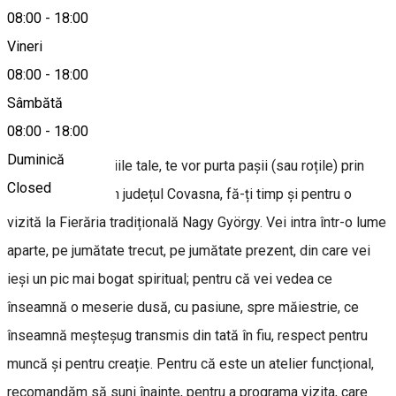
08:00
-
18:00
Vineri
0727859559
08:00
-
18:00
Sâmbătă
Despre
08:00
-
18:00
Duminică
Când, prin călătoriile tale, te vor purta pașii (sau roțile) prin
Closed
satul Tălișoara din județul Covasna, fă-ți timp și pentru o
vizită la Fierăria tradițională Nagy György. Vei intra într-o lume
aparte, pe jumătate trecut, pe jumătate prezent, din care vei
ieși un pic mai bogat spiritual; pentru că vei vedea ce
înseamnă o meserie dusă, cu pasiune, spre măiestrie, ce
înseamnă meșteșug transmis din tată în fiu, respect pentru
muncă și pentru creație. Pentru că este un atelier funcțional,
recomandăm să suni înainte, pentru a programa vizita, care