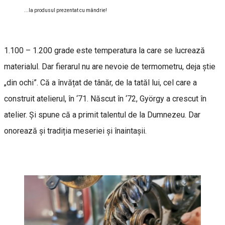
...la produsul prezentat cu mândrie!
1.100 – 1.200 grade este temperatura la care se lucrează
materialul. Dar fierarul nu are nevoie de termometru, deja știe
„din ochi”. Că a învățat de tânăr, de la tatăl lui, cel care a
construit atelierul, în ‘71. Născut în ‘72, György a crescut în
atelier. Și spune că a primit talentul de la Dumnezeu. Dar
onorează și tradiția meseriei și înaintașii.