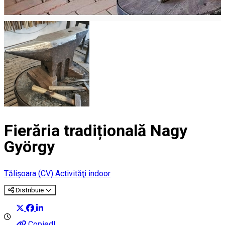
Fierăria tradițională Nagy
György
Tălişoara (CV)
Activităţi indoor
Distribuie
Copied!