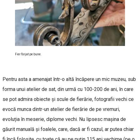
Fier forjat pe bune.
Pentru asta a amenajat într-o altă încăpere un mic muzeu, sub
forma unui atelier de sat, din urmă cu 100-200 de ani, în care
se pot admira obiecte și scule de fierărie, fotografii vechi ce
evocă munca dintr-un atelier de fierărie de pe vremuri,
evoluția în meserie, diplome vechi. Nu lipsesc mașina de
găurit manuală și foalele, care, dacă ar fi cazul, ar putea chiar
fi încă folosite, cu toate că au pe puțin 115 ani vechime (pe o