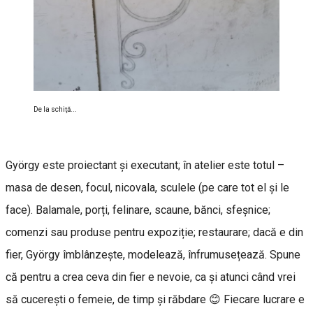
De la schiţă...
György este proiectant și executant; în atelier este totul –
masa de desen, focul, nicovala, sculele (pe care tot el și le
face). Balamale, porți, felinare, scaune, bănci, sfeșnice;
comenzi sau produse pentru expoziție; restaurare; dacă e din
fier, György îmblânzește, modelează, înfrumusețează. Spune
că pentru a crea ceva din fier e nevoie, ca și atunci când vrei
să cucerești o femeie, de timp și răbdare 😊 Fiecare lucrare e