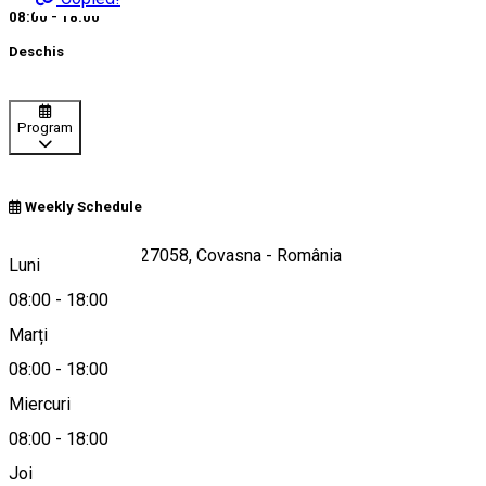
08:00 - 18:00
Deschis
Program
Weekly Schedule
Tălișoara nr. 36, 527058, Covasna - România
Luni
08:00
-
18:00
Marți
Hartă
08:00
-
18:00
Miercuri
08:00
-
18:00
0727859559
Joi