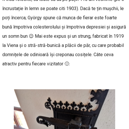
încrustație în lemn se poate citi 1903). Dacă te țin mușchii, le
poți încerca; György spune că munca de fierar este foarte
bună împotriva colesterolului și împotriva depresiei și asigură
un somn bun 😉 Mai este expus și un strung, fabricat în 1919
la Viena și o stră-stră-bunică a plăcii de păr, cu care probabil
domnițele de odinioară își creponau cosițele. Câte ceva
atractiv pentru fiecare vizitator 🙂.