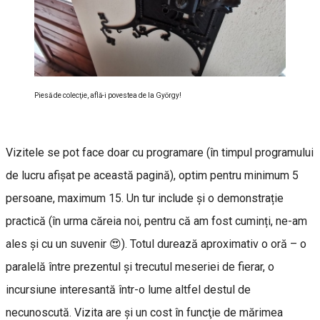
Piesă de colecţie, află-i povestea de la György!
Vizitele se pot face doar cu programare (în timpul programului
de lucru afişat pe această pagină), optim pentru minimum 5
persoane, maximum 15. Un tur include și o demonstrație
practică (în urma căreia noi, pentru că am fost cuminți, ne-am
ales și cu un suvenir 😍). Totul durează aproximativ o oră – o
paralelă între prezentul și trecutul meseriei de fierar, o
incursiune interesantă într-o lume altfel destul de
necunoscută. Vizita are şi un cost în funcţie de mărimea