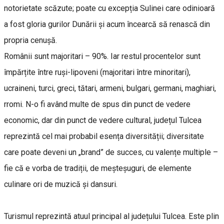
notorietate scăzute; poate cu excepția Sulinei care odinioară
a fost gloria gurilor Dunării și acum încearcă să renască din
propria cenușă.
Românii sunt majoritari – 90%. Iar restul procentelor sunt
împărțite între ruși-lipoveni (majoritari între minoritari),
ucraineni, turci, greci, tătari, armeni, bulgari, germani, maghiari,
rromi. N-o fi având multe de spus din punct de vedere
economic, dar din punct de vedere cultural, județul Tulcea
reprezintă cel mai probabil esența diversității; diversitate
care poate deveni un „brand” de succes, cu valențe multiple –
fie că e vorba de tradiții, de meșteșuguri, de elemente
culinare ori de muzică și dansuri.
Turismul reprezintă atuul principal al județului Tulcea. Este plin