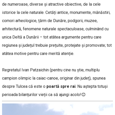
de numeroase, diverse și atractive obiective, de la cele
istorice la cele naturale. Cetăți antice, monumente, mănăstiri,
comori arheologice, țărm de Dunăre, podgorii, muzee,
arhitectură, fenomene naturale spectaculoase, culminând cu
unica Deltă a Dunării – tot atâtea argumente pentru care
regiunea și județul trebuie prețuite, protejate și promovate; tot
atâtea motive pentru care merită atenție.
Regretatul Ivan Patzaichin (pentru cine nu știe, multiplu
campion olimpic la caiac-canoe, originar din județ), spunea
despre Tulcea că este o
poartă spre rai
. Nu aștepta totuși
perioada bilanțurilor vieții ca să ajungi acolo!😊