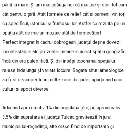
până la mare. Și am mai adăuga noi că mai are și etnii tot cam
cât pentru o țară. Atât formele de relief cât și oamenii vin toți
cu specificul, istoricul și frumosul lor. Astfel că rezultă pe un
spațiu atât de mic un mozaic atât de fermecător!
Perfect integrat în cadrul dobrogean, județul deține dovezi
incontestabile ale prezenței umane în acest spațiu geografic
încă din era paleolitică. Și din însăși toponimia spațiului
reiese îndelunga și variata locuire. Bogate situri arheologice
au fost descoperite în multe zone din județ, aparținând unor
culturi și epoci diverse.
Adunând aproximativ 1% din populația țării, pe aproximativ
3,5% din suprafața ei, județul Tulcea gravitează în jurul
municipiului-reședință, alte orașe fiind de importanță și