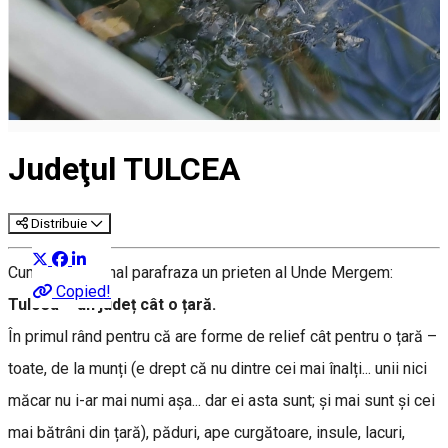
Judeţul TULCEA
Distribuie
Cum inspirațional parafraza un prieten al Unde Mergem:
Copied!
Tulcea – un județ cât o țară.
În primul rând pentru că are forme de relief cât pentru o țară –
toate, de la munți (e drept că nu dintre cei mai înalți... unii nici
măcar nu i-ar mai numi așa... dar ei asta sunt; și mai sunt și cei
mai bătrâni din țară), păduri, ape curgătoare, insule, lacuri,