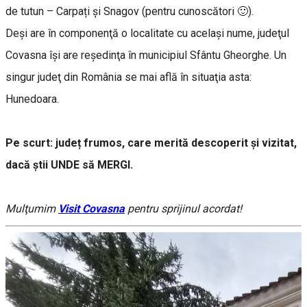
de tutun – Carpați și Snagov (pentru cunoscători 🙂).
Deşi are în componenţă o localitate cu acelaşi nume, judeţul
Covasna îşi are reşedinţa în municipiul Sfântu Gheorghe. Un
singur judeţ din România se mai află în situaţia asta:
Hunedoara.
Pe scurt: județ frumos, care merită descoperit și vizitat,
dacă știi UNDE să MERGI.
Mulţumim
Visit Covasna
pentru sprijinul acordat!