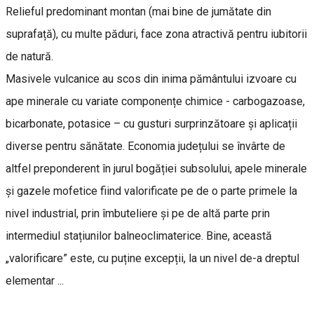
Relieful predominant montan (mai bine de jumătate din
suprafață), cu multe păduri, face zona atractivă pentru iubitorii
de natură.
Masivele vulcanice au scos din inima pământului izvoare cu
ape minerale cu variate componențe chimice - carbogazoase,
bicarbonate, potasice – cu gusturi surprinzătoare și aplicații
diverse pentru sănătate. Economia județului se învârte de
altfel preponderent în jurul bogăției subsolului, apele minerale
și gazele mofetice fiind valorificate pe de o parte primele la
nivel industrial, prin îmbuteliere și pe de altă parte prin
intermediul stațiunilor balneoclimaterice. Bine, această
„valorificare” este, cu puține excepții, la un nivel de-a dreptul
elementar ...