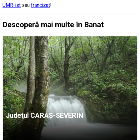
UMR-ist
sau
francizat
!
Descoperă mai multe în Banat
Judeţul CARAŞ-SEVERIN