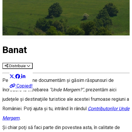
Banat
Distribuie
Pe măsură ce ne documentăm şi găsim răspunsuri de
Copied!
încredere la întrebarea
"Unde Mergem?"
, prezentăm aici
judeţele şi destinaţiile turistice ale acestei frumoase regiuni a
României. Poţi ajuta şi tu, intrând în rândul
Contributorilor Unde
Mergem
.
Şi chiar poţi să faci parte din povestea asta, în calitate de