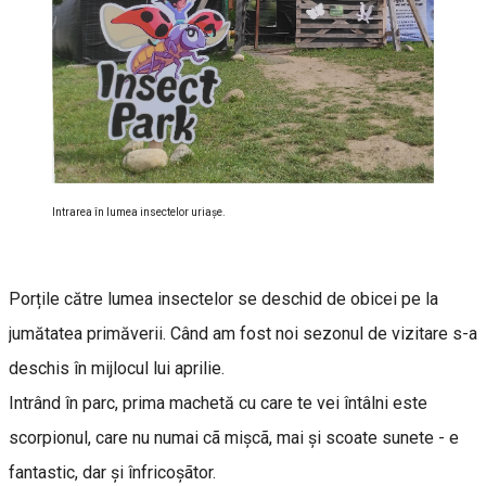
Intrarea în lumea insectelor uriașe.
Porțile către lumea insectelor se deschid de obicei pe la
jumătatea primăverii. Când am fost noi sezonul de vizitare s-a
deschis în mijlocul lui aprilie.
Intrând în parc, prima machetă cu care te vei întâlni este
scorpionul, care nu numai cã mișcã, mai și scoate sunete - e
fantastic, dar și înfricoșãtor.