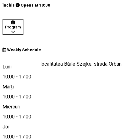
Închis
Opens at
10:00
Program
Weekly Schedule
Judeţul Harghita, localitatea Băile Szejke, strada Orbán
Luni
Balázs, nr. 184
10:00
-
17:00
Marți
10:00
-
17:00
Hartă
Miercuri
10:00
-
17:00
Joi
0751073075
10:00
-
17:00