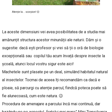
Atenție la... scorpion! 😊
La aceste dimensiuni vei avea posibilitatea de a studia mai
amănunțit structura acestor minunății ale naturii. Dăm și o
sugestie: dacă ești profesor și vrei să ții o oră de biologie
excepțională sau copilul tău acum învață despre insecte la
școală, atunci locul vostru sigur este aici!
Machetele sunt plasate pe un deal, simulând habitatul natural
al insectelor. Tocmai de aceea îți recomandăm ca dacă e
ploaie, să parcurgi cu atenție parcul, fiindcă poteca poate să
fie alunecoasă, cum este natura. 😉
Procedura de amenajare a parcului încă mai continuă, dar
bazându-ne pe aspectul „fratelui mai mare” Mini Transilvania,