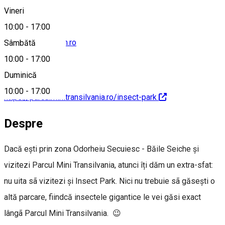
Vineri
10:00
-
17:00
info@legendarium.ro
Sâmbătă
10:00
-
17:00
Duminică
10:00
-
17:00
https://parculminitransilvania.ro/insect-park
Despre
Dacă ești prin zona Odorheiu Secuiesc - Băile Seiche și
vizitezi Parcul Mini Transilvania, atunci îți dăm un extra-sfat:
nu uita sã vizitezi și Insect Park. Nici nu trebuie sã găsești o
altă parcare, fiindcă insectele gigantice le vei găsi exact
lângã Parcul Mini Transilvania. 😉