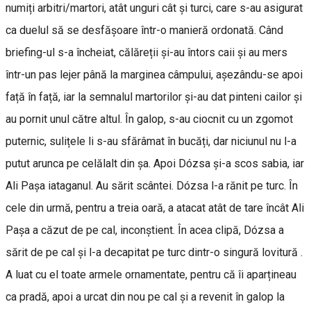
numiți arbitri/martori, atât unguri cât și turci, care s-au asigurat
ca duelul să se desfășoare într-o manieră ordonată. Când
briefing-ul s-a încheiat, călăreții și-au întors caii și au mers
într-un pas lejer până la marginea câmpului, așezându-se apoi
față în față, iar la semnalul martorilor și-au dat pinteni cailor și
au pornit unul către altul. În galop, s-au ciocnit cu un zgomot
puternic, sulițele li s-au sfărâmat în bucăți, dar niciunul nu l-a
putut arunca pe celălalt din șa. Apoi Dózsa și-a scos sabia, iar
Ali Pașa iataganul. Au sărit scântei. Dózsa l-a rănit pe turc. În
cele din urmă, pentru a treia oară, a atacat atât de tare încât Ali
Pașa a căzut de pe cal, inconștient. În acea clipă, Dózsa a
sărit de pe cal și l-a decapitat pe turc dintr-o singură lovitură .
A luat cu el toate armele ornamentate, pentru că îi aparțineau
ca pradă, apoi a urcat din nou pe cal și a revenit în galop la