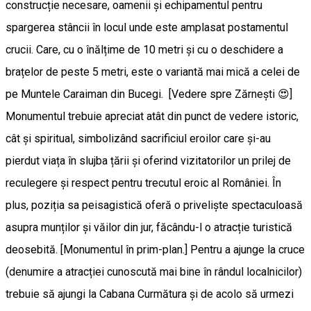
construcție necesare, oamenii și echipamentul pentru
spargerea stâncii în locul unde este amplasat postamentul
crucii. Care, cu o înălțime de 10 metri și cu o deschidere a
brațelor de peste 5 metri, este o variantă mai mică a celei de
pe Muntele Caraiman din Bucegi. [Vedere spre Zărnești 😍]
Monumentul trebuie apreciat atât din punct de vedere istoric,
cât și spiritual, simbolizând sacrificiul eroilor care și-au
pierdut viața în slujba țării și oferind vizitatorilor un prilej de
reculegere și respect pentru trecutul eroic al României. În
plus, poziția sa peisagistică oferă o priveliște spectaculoasă
asupra munților și văilor din jur, făcându-l o atracție turistică
deosebită. [Monumentul în prim-plan.] Pentru a ajunge la cruce
(denumire a atracției cunoscută mai bine în rândul localnicilor)
trebuie să ajungi la Cabana Curmătura și de acolo să urmezi