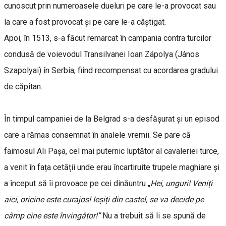
cunoscut prin numeroasele dueluri pe care le-a provocat sau
la care a fost provocat și pe care le-a câștigat.
Apoi, în 1513, s-a făcut remarcat în campania contra turcilor
condusă de voievodul Transilvanei Ioan Zápolya (János
Szapolyai) în Serbia, fiind recompensat cu acordarea gradului
de căpitan.
În timpul campaniei de la Belgrad s-a desfășurat și un episod
care a rămas consemnat în analele vremii. Se pare că
faimosul Ali Pașa, cel mai puternic luptător al cavaleriei turce,
a venit în fața cetății unde erau încartiruite trupele maghiare și
a început să îi provoace pe cei dinăuntru „
Hei, unguri! Veniți
aici, oricine este curajos! Ieșiți din castel, se va decide pe
câmp cine este învingător!”
Nu a trebuit să li se spună de