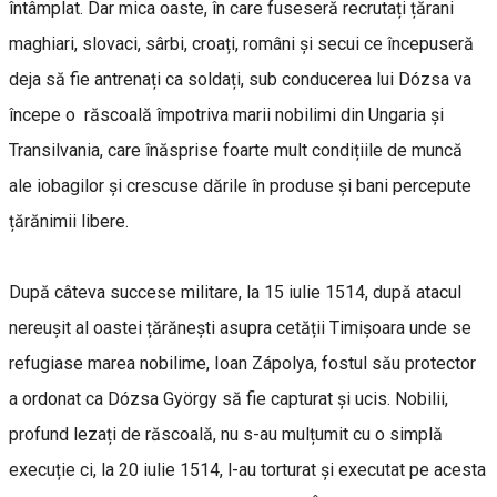
întâmplat. Dar mica oaste, în care fuseseră recrutați țărani
maghiari, slovaci, sârbi, croați, români și secui ce începuseră
deja să fie antrenați ca soldați, sub conducerea lui Dózsa va
începe o răscoală împotriva marii nobilimi din Ungaria și
Transilvania, care înăsprise foarte mult condițiile de muncă
ale iobagilor și crescuse dările în produse și bani percepute
țărănimii libere.
După câteva succese militare, la 15 iulie 1514, după atacul
nereușit al oastei țărănești asupra cetății Timișoara unde se
refugiase marea nobilime, Ioan Zápolya, fostul său protector
a ordonat ca Dózsa György să fie capturat și ucis. Nobilii,
profund lezați de răscoală, nu s-au mulțumit cu o simplă
execuție ci, la 20 iulie 1514, l-au torturat și executat pe acesta