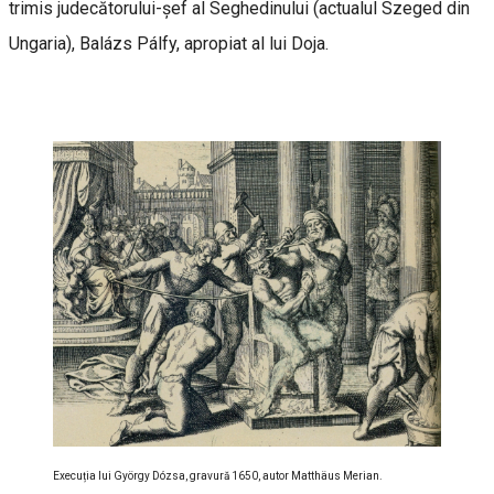
trimis judecătorului-șef al Seghedinului (actualul Szeged din
Ungaria), Balázs Pálfy, apropiat al lui Doja.
Execuția lui György Dózsa, gravură 1650, autor Matthäus Merian.