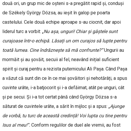
două ori, un grup mic de oșteni s-a pregătit rapid și, conduși
de Székely György Dózsa, au ieșit în galop pe poarta
castelului. Cele două echipe aproape s-au ciocnit, dar apoi
liderul turc a vorbit: „
Nu așa, unguri! Chiar și gâștele sunt
curajoase într-o echipă. Lăsați un om curajos să lupte pentru
toată lumea. Cine îndrăznește să mă confrunte?”
Ungurii au
mormăit și au șovăit, secuii al fel, neavând inițial suficient
spirit și curaj pentru a rezista puternicului Ali Pașa. Când Pașa
a văzut că sunt din ce în ce mai șovăitori și nehotărâți, a spus
cuvinte urâte, i-a batjocorit și i-a defăimat, atât pe unguri, cât
și pe secui. Și i
-
a tot certat până când György Dózsa s-a
săturat de cuvintele urâte, a sărit în mijloc și a spus: „
Ajunge
de vorbă, tu turc de această credință! Voi lupta cu tine pentru
Isus al meu!”.
Conform regulilor de duel ale vremii, au fost