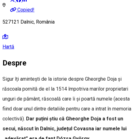
Copied!
527121 Dalnic, România
Hartă
Despre
Sigur îți amintești de la istorie despre Gheorghe Doja și
răscoala pornită de el la 1514 împotriva marilor proprietari
unguri de pământ, răscoală care îi și poartă numele (acesta
fiind doar unul dintre detaliile pentru care a intrat în memoria
colectivă).
Dar puțini știu că Gheorghe Doja a fost un
secui, născut în Dalnic, județul Covasna iar numele lui
„adevărat” era de fapt Dózsa György.