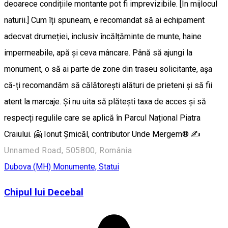
deoarece condițiile montante pot fi imprevizibile. [În mijlocul
naturii.] Cum îți spuneam, e recomandat să ai echipament
adecvat drumeției, inclusiv încălțăminte de munte, haine
impermeabile, apă și ceva mâncare. Până să ajungi la
monument, o să ai parte de zone din traseu solicitante, așa
că-ți recomandăm să călătorești alături de prieteni și să fii
atent la marcaje. Și nu uita să plătești taxa de acces și să
respecți regulile care se aplică în Parcul Național Piatra
Craiului. 🤗 Ionut Șmicăl, contributor Unde Mergem® ✍️
Unnamed Road, 505800, România
Dubova (MH)
Monumente, Statui
Chipul lui Decebal