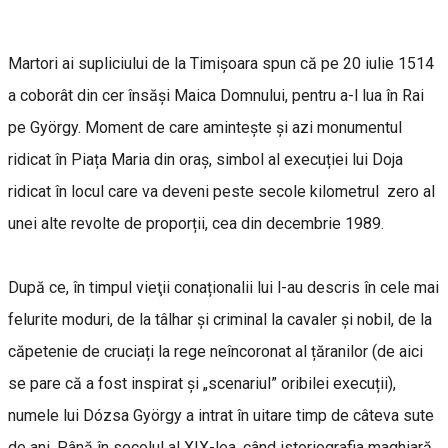
Martori ai supliciului de la Timișoara spun că pe 20 iulie 1514
a coborât din cer însăși Maica Domnului, pentru a-l lua în Rai
pe György. Moment de care amintește și azi monumentul
ridicat în Piața Maria din oraș, simbol al execuției lui Doja
ridicat în locul care va deveni peste secole kilometrul zero al
unei alte revolte de proporții, cea din decembrie 1989.
După ce, în timpul vieţii conaționalii lui l-au descris în cele mai
felurite moduri, de la tâlhar și criminal la cavaler și nobil, de la
căpetenie de cruciați la rege neîncoronat al țăranilor (de aici
se pare că a fost inspirat și „scenariul” oribilei execuții),
numele lui Dózsa György a intrat în uitare timp de câteva sute
de ani. Până în secolul al XIX-lea, când istoriografia maghiară