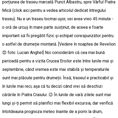
porțiunea de traseu marcată Punct Albastru, spre Vârful Piatra
Mică (click aici pentru a vedea articolul dedicat întregului
traseu). Nu e un traseu tocmai ușor, vei avea vreo 45 minute -
o oră de urcuș în mare parte susținut, de aceea e foarte
important să fii pregătit fizic și echipat corespunzător pentru
o astfel de drumeție montană. [Vedere în noaptea de Revelion
😍 foto: Lucian Anghel] Noi considerăm că cea mai bună
perioadă pentru a vizita Crucea Eroilor este între lunile mai și
septembrie, când vremea este mai stabilă și temperaturile
sunt mai plăcute pentru drumeții. Însă, traseul e practicabil și
în lunile mai reci, așa că tu decizi când vrei să deschizi
cărările în Piatra Craiului. 😉 În lunile de vară zilele sunt mai
lungi și-ți permit să planifici mai flexibil excursia, dar verifică
întotdeauna prognoza meteo înainte de a porni la drum,