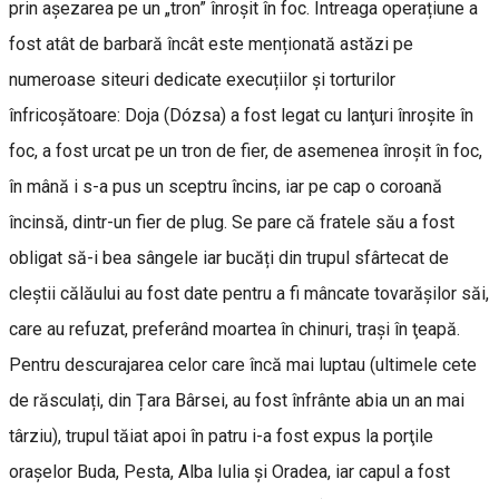
prin așezarea pe un „tron” înroșit în foc. Întreaga operațiune a
fost atât de barbară încât este menționată astăzi pe
numeroase siteuri dedicate execuțiilor și torturilor
înfricoșătoare: Doja (Dózsa) a fost legat cu lanţuri înroşite în
foc, a fost urcat pe un tron de fier, de asemenea înroşit în foc,
în mână i s-a pus un sceptru încins, iar pe cap o coroană
încinsă, dintr-un fier de plug. Se pare că fratele său a fost
obligat să-i bea sângele iar bucăți din trupul sfârtecat de
cleştii călăului au fost date pentru a fi mâncate tovarăşilor săi,
care au refuzat, preferând moartea în chinuri, traşi în ţeapă.
Pentru descurajarea celor care încă mai luptau (ultimele cete
de răsculați, din Țara Bârsei, au fost înfrânte abia un an mai
târziu), trupul tăiat apoi în patru i-a fost expus la porţile
oraşelor Buda, Pesta, Alba Iulia şi Oradea, iar capul a fost