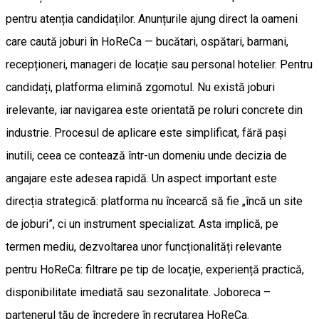
pentru atenția candidaților. Anunțurile ajung direct la oameni
care caută joburi în HoReCa — bucătari, ospătari, barmani,
recepționeri, manageri de locație sau personal hotelier. Pentru
candidați, platforma elimină zgomotul. Nu există joburi
irelevante, iar navigarea este orientată pe roluri concrete din
industrie. Procesul de aplicare este simplificat, fără pași
inutili, ceea ce contează într-un domeniu unde decizia de
angajare este adesea rapidă. Un aspect important este
direcția strategică: platforma nu încearcă să fie „încă un site
de joburi”, ci un instrument specializat. Asta implică, pe
termen mediu, dezvoltarea unor funcționalități relevante
pentru HoReCa: filtrare pe tip de locație, experiență practică,
disponibilitate imediată sau sezonalitate. Joboreca –
partenerul tău de încredere în recrutarea HoReCa.