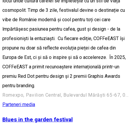
locul unde cultura cafelei se împletește cu un stil de viață
cosmopolit. Timp de 3 zile, festivalul devine o destinație cu
vibe de Românie modernă și cool pentru toți cei care
împărtășesc pasiunea pentru cafea, gust și design - de la
profesioniști la entuziaști. Cu fiecare ediție, COFFeEAST își
propune nu doar să reflecte evoluția pieței de cafea din
Europa de Est, ci și să o inspire și să o accelereze. În 2025,
COFFeEAST a primit recunoaștere internațională printr-un
premiu Red Dot pentru design și 2 premii Graphis Awards
pentru branding.
Romexpo, Pavilion Central, Bulevardul Mărăști 65-67, 011465 București, România
Parteneri media
Blues in the garden festival