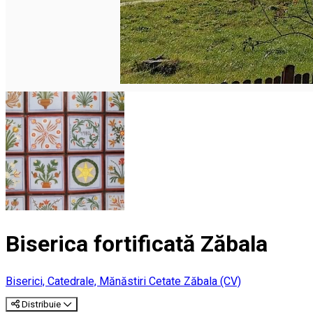
Biserica fortificată Zăbala
Biserici, Catedrale, Mănăstiri
Cetate
Zăbala (CV)
Distribuie