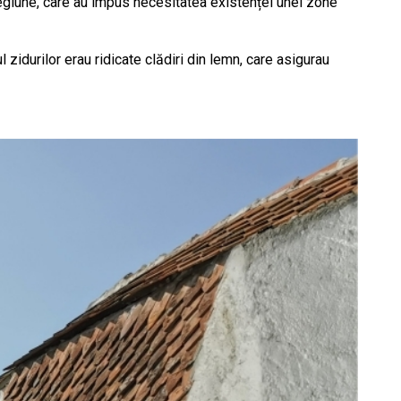
 regiune, care au impus necesitatea existenței unei zone
l zidurilor erau ridicate clădiri din lemn, care asigurau