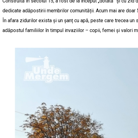
Construită în secolul 15, a fost de la început „dotată” și cu zi
dedicate adăpostirii membrilor comunității. Acum mai are doar 5 
În afara zidurilor exista și un șanț cu apă, peste care trecea un s
adăpostul familiilor în timpul invaziilor – copii, femei și valori m