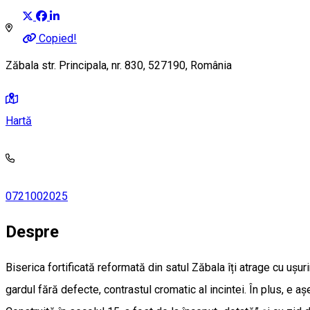
Copied!
Zăbala str. Principala, nr. 830, 527190, România
Hartă
0721002025
Despre
Biserica fortificată reformată din satul Zăbala îți atrage cu ușuri
gardul fără defecte, contrastul cromatic al incintei. În plus, e aș