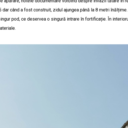
d de apărare, notele documentare vorbind despre invazii tătare în
dar când a fost construit, zidul ajungea până la 8 metri înălțime.
ingur pod, ce deservea o singură intrare în fortificație. În interioru
ateriale.