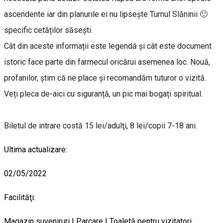
ascendente iar din planurile ei nu lipsește Turnul Slăninii 🙂
specific cetăților săsești.
Cât din aceste informații este legendă și cât este document
istoric face parte din farmecul oricărui asemenea loc. Nouă,
profanilor, știm că ne place și recomandăm tuturor o vizită.
Veți pleca de-aici cu siguranță, un pic mai bogați spiritual.
Biletul de intrare costă 15 lei/adulţi, 8 lei/copii 7-18 ani.
Ultima actualizare:
02/05/2022
Facilităţi:
Magazin suveniruri | Parcare | Toaletă pentru vizitatori