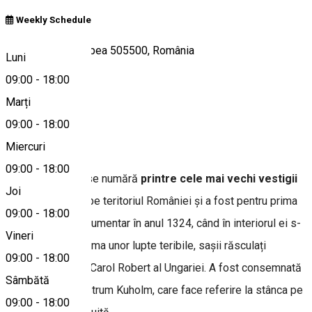
Weekly Schedule
Strada Cetății, Rupea 505500, România
Luni
09:00
-
18:00
Marți
Hartă
09:00
-
18:00
Despre
Miercuri
09:00
-
18:00
Cetatea Rupea
se numără
printre cele mai vechi vestigii
Joi
arheologice
de pe teritoriul României și a fost pentru prima
09:00
-
18:00
dată atestată documentar în anul 1324, când în interiorul ei s-
Vineri
au adăpostit, în urma unor lupte teribile, sașii răsculați
09:00
-
18:00
împotriva regelui Carol Robert al Ungariei. A fost consemnată
Sâmbătă
cu denumirea Castrum Kuholm, care face referire la stânca pe
09:00
-
18:00