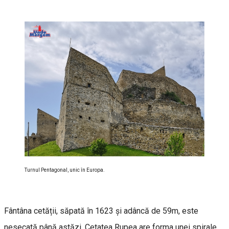
Turnul Pentagonal, unic în Europa.
Fântâna cetății, săpată în 1623 și adâncă de 59m, este
nesecată până astăzi. Cetatea Rupea are forma unei spirale