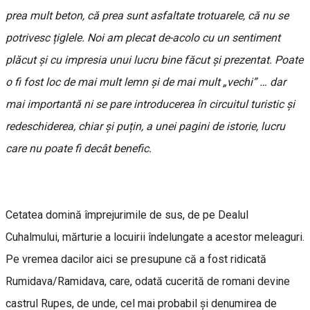
prea mult beton, că prea sunt asfaltate trotuarele, că nu se
potrivesc țiglele. Noi am plecat de-acolo cu un sentiment
plăcut și cu impresia unui lucru bine făcut și prezentat. Poate
o fi fost loc de mai mult lemn și de mai mult „vechi” … dar
mai importantă ni se pare introducerea în circuitul turistic și
redeschiderea, chiar și puțin, a unei pagini de istorie, lucru
care nu poate fi decât benefic.
Cetatea domină împrejurimile de sus, de pe Dealul
Cuhalmului, mărturie a locuirii îndelungate a acestor meleaguri.
Pe vremea dacilor aici se presupune că a fost ridicată
Rumidava/Ramidava, care, odată cucerită de romani devine
castrul Rupes, de unde, cel mai probabil și denumirea de