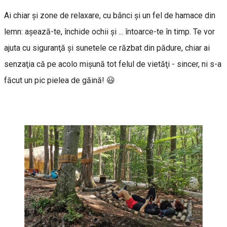
Ai chiar şi zone de relaxare, cu bănci şi un fel de hamace din
lemn: aşează-te, închide ochii şi ... întoarce-te în timp. Te vor
ajuta cu siguranţă şi sunetele ce răzbat din pădure, chiar ai
senzaţia că pe acolo mişună tot felul de vietăţi - sincer, ni s-a
făcut un pic pielea de găină! 😃