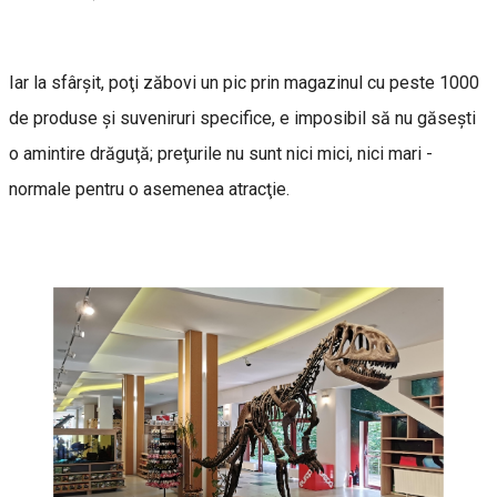
Iar la sfârşit, poţi zăbovi un pic prin magazinul cu peste 1000
de produse şi suveniruri specifice, e imposibil să nu găseşti
o amintire drăguţă; preţurile nu sunt nici mici, nici mari -
normale pentru o asemenea atracţie.