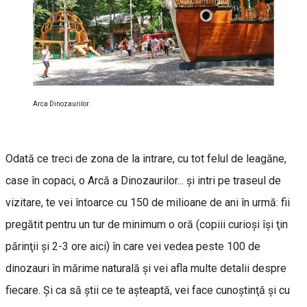
Arca Dinozaurilor.
Odată ce treci de zona de la intrare, cu tot felul de leagăne,
case în copaci, o Arcă a Dinozaurilor... şi intri pe traseul de
vizitare, te vei întoarce cu 150 de milioane de ani în urmă: fii
pregătit pentru un tur de minimum o oră (copiii curioşi îşi ţin
părinţii şi 2-3 ore aici) în care vei vedea peste 100 de
dinozauri în mărime naturală şi vei afla multe detalii despre
fiecare. Şi ca să ştii ce te aşteaptă, vei face cunoştinţă şi cu