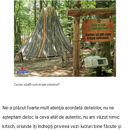
Curios să afli cum erupe vulcanul?
Ne-a plăcut foarte mult atenţia acordată detaliilor, nu ne
aşteptam deloc la ceva atât de autentic, nu am văzut nimic
kitsch, oriunde îţi îndrepţi privirea vezi lucruri bine făcute şi