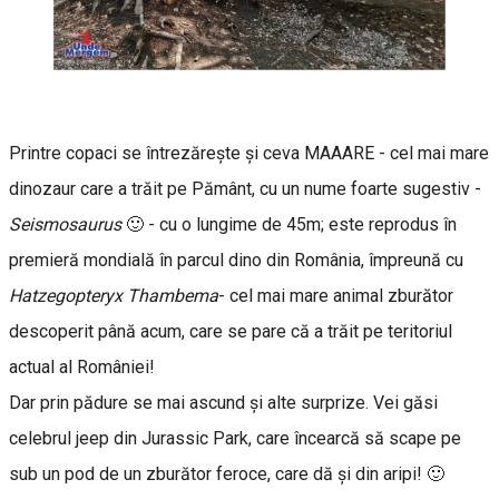
Printre copaci se întrezăreşte şi ceva MAAARE - cel mai mare
dinozaur care a trăit pe Pământ, cu un nume foarte sugestiv -
Seismosaurus
🙂 - cu o lungime de 45m; este reprodus în
premieră mondială în parcul dino din România, împreună cu
Hatzegopteryx Thambema
- cel mai mare animal zburător
descoperit până acum, care se pare că a trăit pe teritoriul
actual al României!
Dar prin pădure se mai ascund şi alte surprize. Vei găsi
celebrul jeep din Jurassic Park, care încearcă să scape pe
sub un pod de un zburător feroce, care dă şi din aripi! 🙂