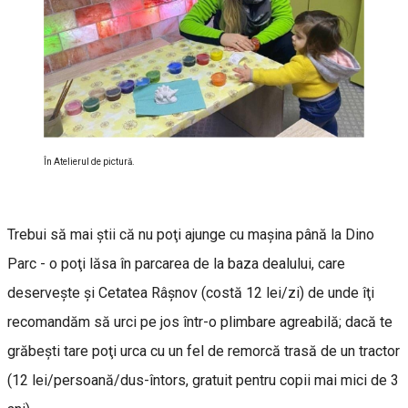
În Atelierul de pictură.
Trebui să mai ştii că nu poţi ajunge cu maşina până la Dino
Parc - o poţi lăsa în parcarea de la baza dealului, care
deservește și Cetatea Râșnov (costă 12 lei/zi) de unde îţi
recomandăm să urci pe jos într-o plimbare agreabilă; dacă te
grăbeşti tare poţi urca cu un fel de remorcă trasă de un tractor
(12 lei/persoană/dus-întors, gratuit pentru copii mai mici de 3