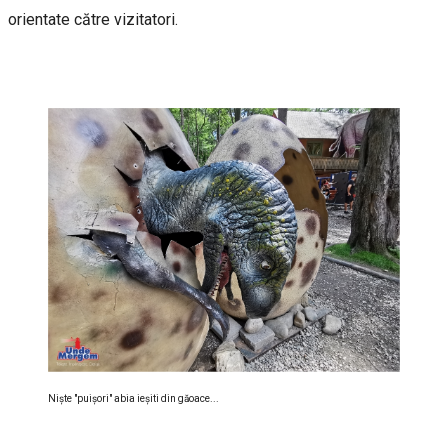
orientate către vizitatori.
Nişte "puişori" abia ieşiti din găoace...