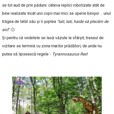
se tot aud de prin pădure: câteva replici robotizate atât de
bine realizate încât unii copii mai mici se sperie binişor ... unul
trăgea de tatăl său şi îi şoptea
"tati, tati, haide să plecăm de
aici
" 🙂
Şi pentru că vedetele se lasă văzute la sfârşit, traseul de
vizitare se termină cu zona marilor prădători, de unde nu
putea să lipsească regele -
Tyrannosaurus Rex
!