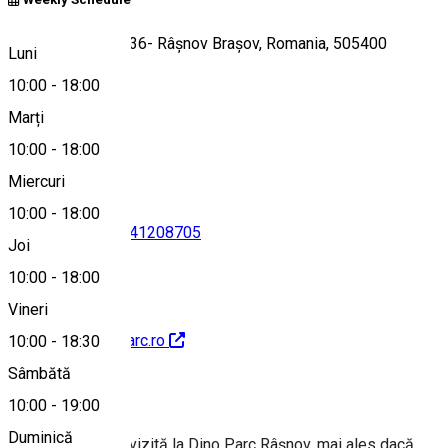
Strada Cetății, nr. 36- Râșnov Brașov, Romania, 505400
Luni
10:00
-
18:00
Marți
Hartă
10:00
-
18:00
Miercuri
10:00
-
18:00
0741208703
•
0741208705
Joi
10:00
-
18:00
Vineri
http://www.dinoparc.ro
10:00
-
18:30
Sâmbătă
Despre
10:00
-
19:00
Duminică
Trebuie să faci o vizită la Dino Parc Râşnov, mai ales dacă