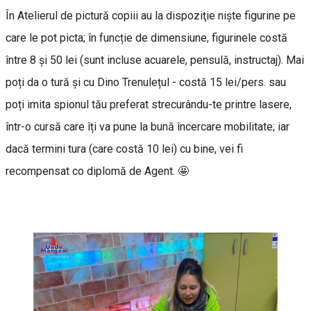
În Atelierul de pictură copiii au la dispoziţie nişte figurine pe
care le pot picta; în funcție de dimensiune, figurinele costă
între 8 şi 50 lei (sunt incluse acuarele, pensulă, instructaj). Mai
poți da o tură și cu Dino Trenulețul - costă 15 lei/pers. sau
poți imita spionul tău preferat strecurându-te printre lasere,
într-o cursă care îți va pune la bună încercare mobilitate; iar
dacă termini tura (care costă 10 lei) cu bine, vei fi
recompensat co diplomă de Agent. 🤩