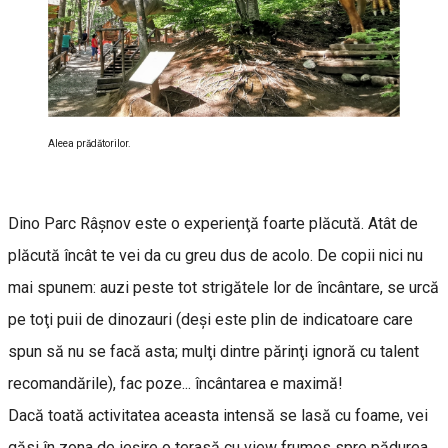
Aleea prădătorilor.
Dino Parc Râşnov este o experienţă foarte plăcută. Atât de
plăcută încât te vei da cu greu dus de acolo. De copii nici nu
mai spunem: auzi peste tot strigătele lor de încântare, se urcă
pe toţi puii de dinozauri (deşi este plin de indicatoare care
spun să nu se facă asta; mulţi dintre părinţi ignoră cu talent
recomandările), fac poze... încântarea e maximă!
Dacă toată activitatea aceasta intensă se lasă cu foame, vei
găsi în zona de ieşire o terasă cu view frumos spre pădurea