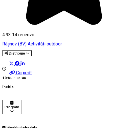
4.93
14
recenzii
Râşnov (BV)
Activităţi outdoor
Distribuie
Copied!
10:00 - 18:00
Închis
Program
Weekly Schedule