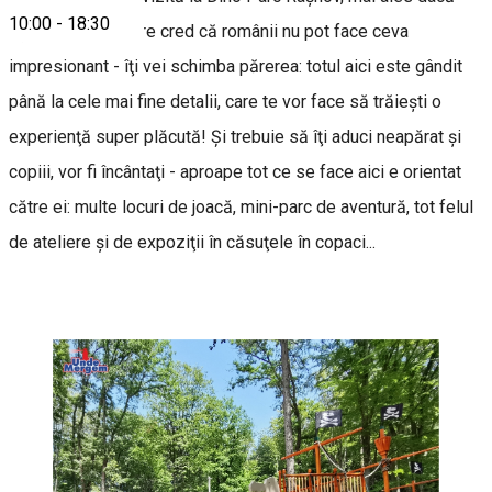
10:00
-
18:30
eşti printre cei care cred că românii nu pot face ceva
impresionant - îţi vei schimba părerea: totul aici este gândit
până la cele mai fine detalii, care te vor face să trăieşti o
experienţă super plăcută! Şi trebuie să îţi aduci neapărat şi
copiii, vor fi încântaţi - aproape tot ce se face aici e orientat
către ei: multe locuri de joacă, mini-parc de aventură, tot felul
de ateliere şi de expoziţii în căsuţele în copaci...