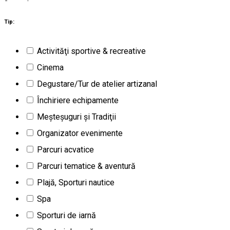
2
rezultate
Râşnov (BV)
Activităţi outdoor
Tip:
Închis
Activităţi sportive & recreative
Dino Parc Râşnov
Cinema
Degustare/Tur de atelier artizanal
Închiriere echipamente
Meşteşuguri şi Tradiţii
Organizator evenimente
Parcuri acvatice
Parcuri tematice & aventură
Plajă, Sporturi nautice
Spa
Sporturi de iarnă