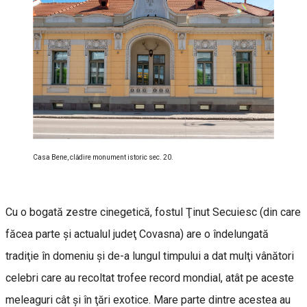
Casa Bene, clădire monument istoric sec. 20.
Cu o bogată zestre cinegetică, fostul Ţinut Secuiesc (din care
făcea parte şi actualul judeţ Covasna) are o îndelungată
tradiţie în domeniu şi de-a lungul timpului a dat mulţi vânători
celebri care au recoltat trofee record mondial, atât pe aceste
meleaguri cât şi în ţări exotice. Mare parte dintre acestea au