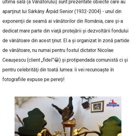
ultima sală (a Vânătorului) sunt prezentate obiecte care au
aparţinut lui Sárkány Árpád Senior (1932-2004) - unul din
exponenţii de seamă ai vânătorilor din România, care şi-a
dedicat mare parte din viaţă protejării şi dezvoltării fondului
de vânătoare din acest ţinut. El a şi organizat în zonă partide
de vânătoare, nu numai pentru fostul dictator Nicolae
Ceauşescu (client „fidel”😀) şi protipendada comunistă ci şi
pentru celebrităţi din toată lumea: îi vei recunoaşte în
fotografiile expuse pe pereţi!