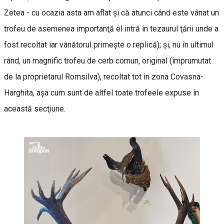
Zetea - cu ocazia asta am aflat şi că atunci când este vânat un
trofeu de asemenea importanţă el intră în tezaurul ţării unde a
fost recoltat iar vânătorul primeşte o replică); şi, nu în ultimul
rând, un magnific trofeu de cerb comun, original (împrumutat
de la proprietarul Romsilva), recoltat tot în zona Covasna-
Harghita, aşa cum sunt de altfel toate trofeele expuse în
această secţiune.