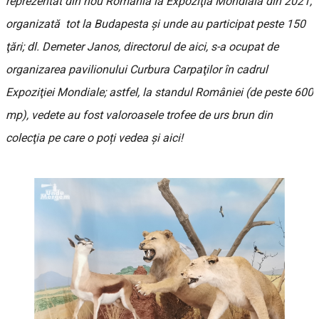
reprezentat din nou România la Expoziţia Mondială din 2021,
organizată tot la Budapesta şi unde au participat peste 150
ţări; dl. Demeter Janos, directorul de aici, s-a ocupat de
organizarea pavilionului Curbura Carpaţilor în cadrul
Expoziţiei Mondiale; astfel, la standul României (de peste 600
mp), vedete au fost valoroasele trofee de urs brun din
colecţia pe care o poți vedea și aici!