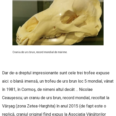
Craniu de urs brun, record mondial de mărime.
Dar de-a dreptul impresionante sunt cele trei trofee expuse
aici: o blană imensă, un trofeu de urs brun loc 5 mondial, vânat
în 1981, în Cormoş, de nimeni altul decât ... Nicolae
Ceauşescu; un craniu de urs brun, record mondial, recoltat la
Vărşag (zona Zetea-Harghita) în anul 2015 (de fapt este o
replică, craniul original fiind expus la Asociaţia Vânătorilor