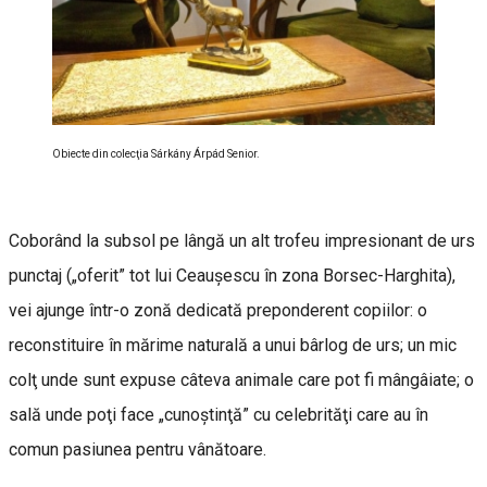
Obiecte din colecţia Sárkány Árpád Senior.
Coborând la subsol pe lângă un alt trofeu impresionant de urs
punctaj („oferit” tot lui Ceauşescu în zona Borsec-Harghita),
vei ajunge într-o zonă dedicată preponderent copiilor: o
reconstituire în mărime naturală a unui bârlog de urs; un mic
colţ unde sunt expuse câteva animale care pot fi mângâiate; o
sală unde poţi face „cunoştinţă” cu celebrităţi care au în
comun pasiunea pentru vânătoare.