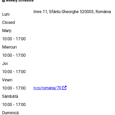
Weekly Schedule
Strada Gróf Mikó Imre 11, Sfântu Gheorghe 520003, România
Luni
Closed
Marți
Hartă
10:00
-
17:00
Miercuri
10:00
-
17:00
0720000707
Joi
10:00
-
17:00
Vineri
https://expo.vadon.ro/romana/70
10:00
-
17:00
Sâmbătă
10:00
-
17:00
Duminică