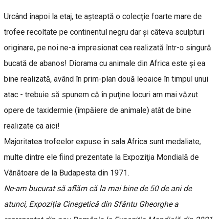
Urcând înapoi la etaj, te aşteaptă o colecţie foarte mare de
trofee recoltate pe continentul negru dar şi câteva sculpturi
originare, pe noi ne-a impresionat cea realizată într-o singură
bucată de abanos! Diorama cu animale din Africa este şi ea
bine realizată, având în prim-plan două leoaice în timpul unui
atac - trebuie să spunem că în puţine locuri am mai văzut
opere de taxidermie (împăiere de animale) atât de bine
realizate ca aici!
Majoritatea trofeelor expuse în sala Africa sunt medaliate,
multe dintre ele fiind prezentate la Expoziţia Mondială de
Vânătoare de la Budapesta din 1971.
Ne-am bucurat să aflăm că la mai bine de 50 de ani de
atunci, Expoziţia Cinegetică din Sfântu Gheorghe a