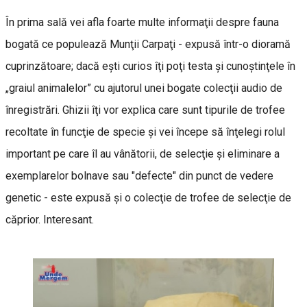
În prima sală vei afla foarte multe informaţii despre fauna
bogată ce populează Munţii Carpaţi - expusă într-o dioramă
cuprinzătoare; dacă eşti curios îţi poţi testa şi cunoştinţele în
„graiul animalelor” cu ajutorul unei bogate colecţii audio de
înregistrări. Ghizii îţi vor explica care sunt tipurile de trofee
recoltate în funcţie de specie şi vei începe să înţelegi rolul
important pe care îl au vânătorii, de selecţie şi eliminare a
exemplarelor bolnave sau "defecte" din punct de vedere
genetic - este expusă şi o colecţie de trofee de selecţie de
căprior. Interesant.