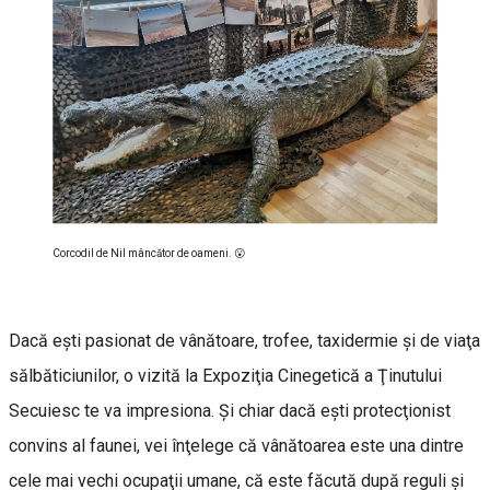
Corcodil de Nil mâncător de oameni. 😮
Dacă eşti pasionat de vânătoare, trofee, taxidermie şi de viaţa
sălbăticiunilor, o vizită la Expoziţia Cinegetică a Ţinutului
Secuiesc te va impresiona. Şi chiar dacă eşti protecţionist
convins al faunei, vei înţelege că vânătoarea este una dintre
cele mai vechi ocupaţii umane, că este făcută după reguli şi