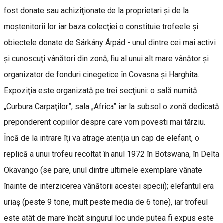
fost donate sau achiziţionate de la proprietari şi de la
moştenitorii lor iar baza colecţiei o constituie trofeele şi
obiectele donate de Sárkány Árpád - unul dintre cei mai activi
şi cunoscuţi vânători din zonă, fiu al unui alt mare vânător şi
organizator de fonduri cinegetice în Covasna şi Harghita.
Expoziţia este organizată pe trei secţiuni: o sală numită
„Curbura Carpaţilor”, sala „Africa” iar la subsol o zonă dedicată
preponderent copiilor despre care vom povesti mai târziu.
Încă de la intrare îţi va atrage atenţia un cap de elefant, o
replică a unui trofeu recoltat în anul 1972 în Botswana, în Delta
Okavango (se pare, unul dintre ultimele exemplare vânate
înainte de interzicerea vânătorii acestei specii); elefantul era
uriaş (peste 9 tone, mult peste media de 6 tone), iar trofeul
este atât de mare încât singurul loc unde putea fi expus este