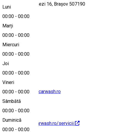
Strada Tudor Arghezi 16, Brașov 507190
Luni
00:00
-
00:00
Marți
Hartă
00:00
-
00:00
Miercuri
00:00
-
00:00
0748992222
Joi
00:00
-
00:00
Vineri
contact@expresscarwash.ro
00:00
-
00:00
Sâmbătă
00:00
-
00:00
Duminică
https://expresscarwash.ro/servicii
00:00
-
00:00