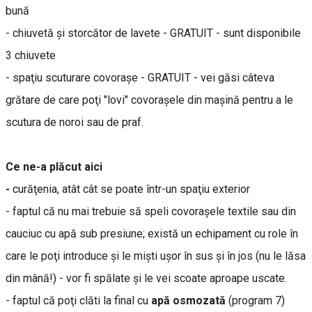
bună
- chiuvetă şi storcător de lavete - GRATUIT - sunt disponibile
3 chiuvete
- spaţiu scuturare covoraşe - GRATUIT - vei găsi câteva
grătare de care poţi "lovi" covoraşele din maşină pentru a le
scutura de noroi sau de praf.
Ce ne-a plăcut aici
-
curăţenia, atât cât se poate într-un spaţiu exterior
- faptul că nu mai trebuie să speli covoraşele textile sau din
cauciuc cu apă sub presiune; există un echipament cu role în
care le poţi introduce şi le mişti uşor în sus şi în jos (nu le lăsa
din mână!) - vor fi spălate şi le vei scoate aproape uscate.
- faptul că poţi clăti la final cu
apă osmozată
(program 7)