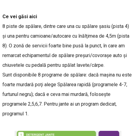
Ce vei găsi aici
8 piste de spălare, dintre care una cu spălare şasiu (pista 4)
şi una pentru camioane/autocare cu înălţimea de 4,5m (pista
8). O zonă de servicii foarte bine pusă la punct, în care am
remarcat echipamentul de spălare preşuri/covoraşe auto şi
chiuvetele cu pedală pentru spălat lavete/cârpe.
Sunt disponibile 8 programe de spălare: dacă maşina nu este
foarte murdară poţi alege Spălarea rapidă (programele 4-7,
furtunul negru); dacă e ceva mai murdară, foloseşte
programele 2,5,6,7. Pentru jante ai un program dedicat,
programul 1.