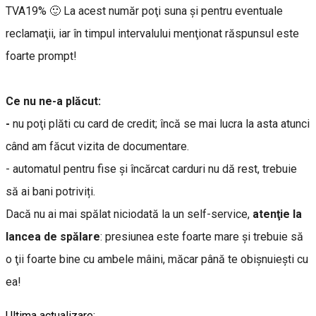
TVA19% 🙂 La acest număr poţi suna şi pentru eventuale
reclamaţii, iar în timpul intervalului menţionat răspunsul este
foarte prompt!
Ce nu ne-a plăcut:
-
nu poţi plăti cu card de credit; încă se mai lucra la asta atunci
când am făcut vizita de documentare.
- automatul pentru fise şi încărcat carduri nu dă rest, trebuie
să ai bani potriviți.
Dacă nu ai mai spălat niciodată la un self-service,
atenţie la
lancea de spălare
: presiunea este foarte mare şi trebuie să
o ţii foarte bine cu ambele mâini, măcar până te obişnuieşti cu
ea!
Ultima actualizare: