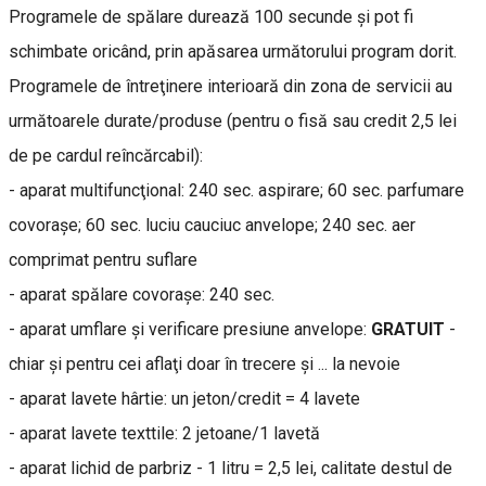
Programele de spălare durează 100 secunde şi pot fi
schimbate oricând, prin apăsarea următorului program dorit.
Programele de întreţinere interioară din zona de servicii au
următoarele durate/produse (pentru o fisă sau credit 2,5 lei
de pe cardul reîncărcabil):
- aparat multifuncţional: 240 sec. aspirare; 60 sec. parfumare
covoraşe; 60 sec. luciu cauciuc anvelope; 240 sec. aer
comprimat pentru suflare
- aparat spălare covoraşe: 240 sec.
- aparat umflare şi verificare presiune anvelope:
GRATUIT
-
chiar şi pentru cei aflaţi doar în trecere şi ... la nevoie
- aparat lavete hârtie: un jeton/credit = 4 lavete
- aparat lavete texttile: 2 jetoane/1 lavetă
- aparat lichid de parbriz - 1 litru = 2,5 lei, calitate destul de