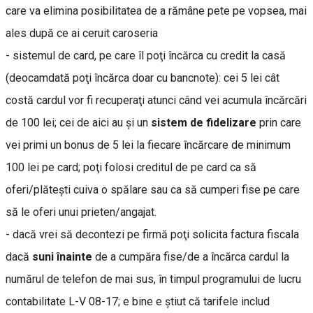
care va elimina posibilitatea de a rămâne pete pe vopsea, mai
ales după ce ai ceruit caroseria
- sistemul de card, pe care îl poţi încărca cu credit la casă
(deocamdată poţi încărca doar cu bancnote): cei 5 lei cât
costă cardul vor fi recuperaţi atunci când vei acumula încărcări
de 100 lei; cei de aici au şi un
sistem de fidelizare
prin care
vei primi un bonus de 5 lei la fiecare încărcare de minimum
100 lei pe card; poţi folosi creditul de pe card ca să
oferi/plăteşti cuiva o spălare sau ca să cumperi fise pe care
să le oferi unui prieten/angajat.
- dacă vrei să decontezi pe firmă poţi solicita factura fiscala
dacă
suni înainte
de a cumpăra fise/de a încărca cardul la
numărul de telefon de mai sus, în timpul programului de lucru
contabilitate L-V 08-17; e bine e ştiut că tarifele includ