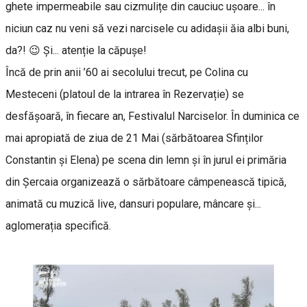
ghete impermeabile sau cizmulițe din cauciuc ușoare... în
niciun caz nu veni să vezi narcisele cu adidașii ăia albi buni,
da?! 😉 Și... atenție la căpușe!
Încă de prin anii ’60 ai secolului trecut, pe Colina cu
Mesteceni (platoul de la intrarea în Rezervație) se
desfășoară, în fiecare an, Festivalul Narciselor. În duminica ce
mai apropiată de ziua de 21 Mai (sărbătoarea Sfinților
Constantin și Elena) pe scena din lemn și în jurul ei primăria
din Șercaia organizează o sărbătoare câmpenească tipică,
animată cu muzică live, dansuri populare, mâncare și...
aglomerația specifică.