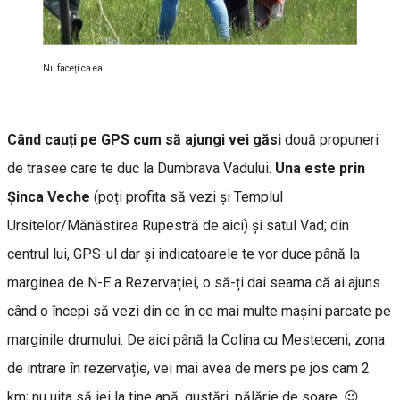
Nu faceți ca ea!
Când cauți pe GPS cum să ajungi vei găsi
două propuneri
de trasee care te duc la Dumbrava Vadului.
Una este prin
Șinca Veche
(poți profita să vezi și Templul
Ursitelor/Mănăstirea Rupestră de aici) și satul Vad; din
centrul lui, GPS-ul dar și indicatoarele te vor duce până la
marginea de N-E a Rezervației, o să-ți dai seama că ai ajuns
când o începi să vezi din ce în ce mai multe mașini parcate pe
marginile drumului. De aici până la Colina cu Mesteceni, zona
de intrare în rezervație, vei mai avea de mers pe jos cam 2
km; nu uita să iei la tine apă, gustări, pălărie de soare. 😉