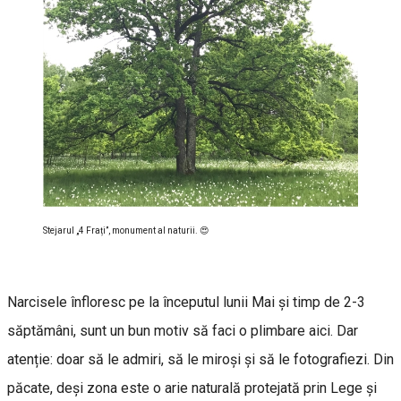
Stejarul „4 Frați”, monument al naturii. 😍
Narcisele înfloresc pe la începutul lunii Mai și timp de 2-3
săptămâni, sunt un bun motiv să faci o plimbare aici. Dar
atenție: doar să le admiri, să le miroși și să le fotografiezi. Din
păcate, deși zona este o arie naturală protejată prin Lege și