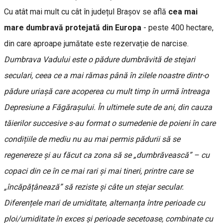
Cu atât mai mult cu cât în județul Brașov se află
cea mai
mare dumbravă protejată din Europa
- peste 400 hectare,
din care aproape jumătate este rezervație de narcise.
Dumbrava Vadului este o pădure dumbrăvită de stejari
seculari, ceea ce a mai rămas până în zilele noastre dintr-o
pădure uriașă care acoperea cu mult timp în urmă întreaga
Depresiune a Făgărașului. În ultimele sute de ani, din cauza
tăierilor succesive s-au format o sumedenie de poieni în care
condițiile de mediu nu au mai permis pădurii să se
regenereze și au făcut ca zona să se „dumbrăvească” – cu
copaci din ce în ce mai rari și mai tineri, printre care se
„încăpățânează” să reziste și câte un stejar secular.
Diferențele mari de umiditate, alternanța între perioade cu
ploi/umiditate în exces și perioade secetoase, combinate cu