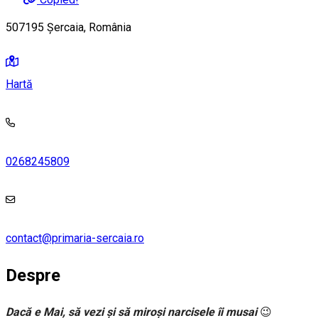
507195 Șercaia, România
Hartă
0268245809
contact@primaria-sercaia.ro
Despre
Dacă e Mai, să vezi și să miroși narcisele îi musai
😉