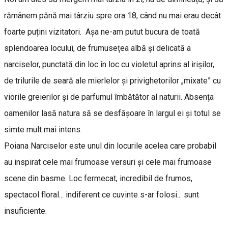
rămânem pănă mai târziu spre ora 18, când nu mai erau decât
foarte puțini vizitatori. Așa ne-am putut bucura de toată
splendoarea locului, de frumusețea albă și delicată a
narciselor, punctată din loc în loc cu violetul aprins al irișilor,
de trilurile de seară ale mierlelor și privighetorilor „mixate” cu
viorile greierilor și de parfumul îmbătător al naturii. Absența
oamenilor lasă natura să se desfășoare în largul ei și totul se
simte mult mai intens.
Poiana Narciselor este unul din locurile acelea care probabil
au inspirat cele mai frumoase versuri și cele mai frumoase
scene din basme. Loc fermecat, incredibil de frumos,
spectacol floral... indiferent ce cuvinte s-ar folosi... sunt
insuficiente.