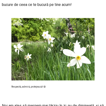
bucure de ceea ce te bucură pe tine acum!
Respectă, admiră, protejează! 🤩
Noi am ales să mergem mai târziu în zi, nu de dimineață, și să