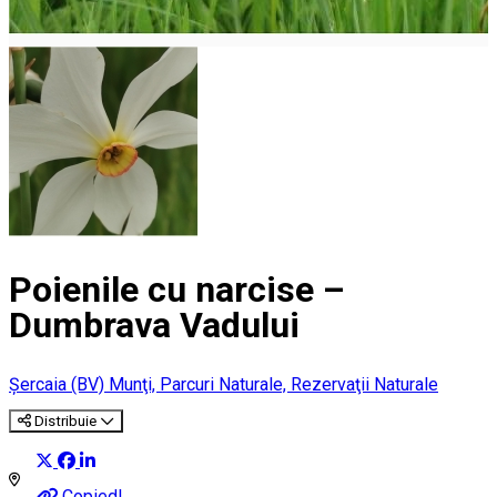
Poienile cu narcise –
Dumbrava Vadului
Șercaia (BV)
Munţi, Parcuri Naturale, Rezervaţii Naturale
Distribuie
Copied!