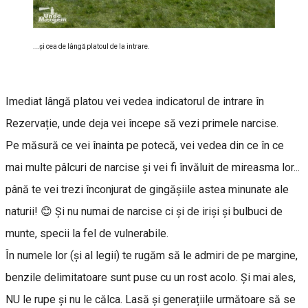
...și cea de lângă platoul de la intrare.
Imediat lângă platou vei vedea indicatorul de intrare în
Rezervație, unde deja vei începe să vezi primele narcise.
Pe măsură ce vei înainta pe potecă, vei vedea din ce în ce
mai multe pâlcuri de narcise și vei fi învăluit de mireasma lor...
până te vei trezi înconjurat de gingășiile astea minunate ale
naturii! 😊 Și nu numai de narcise ci și de iriși și bulbuci de
munte, specii la fel de vulnerabile.
În numele lor (și al legii) te rugăm să le admiri de pe margine,
benzile delimitatoare sunt puse cu un rost acolo. Și mai ales,
NU le rupe și nu le călca. Lasă și generațiile următoare să se