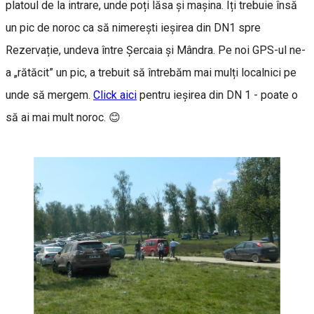
platoul de la intrare, unde poți lăsa și mașina. Îți trebuie însă
un pic de noroc ca să nimerești ieșirea din DN1 spre
Rezervație, undeva între Șercaia și Mândra. Pe noi GPS-ul ne-
a „rătăcit” un pic, a trebuit să întrebăm mai mulți localnici pe
unde să mergem.
Click aici
pentru ieșirea din DN 1 - poate o
să ai mai mult noroc. 😊