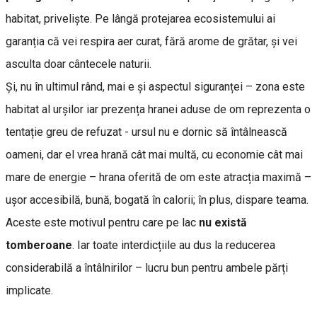
habitat, priveliște. Pe lângă protejarea ecosistemului ai
garanția că vei respira aer curat, fără arome de grătar, și vei
asculta doar cântecele naturii.
Și, nu în ultimul rând, mai e și aspectul siguranței – zona este
habitat al urșilor iar prezența hranei aduse de om reprezenta o
tentație greu de refuzat - ursul nu e dornic să întâlnească
oameni, dar el vrea hrană cât mai multă, cu economie cât mai
mare de energie – hrana oferită de om este atracția maximă –
ușor accesibilă, bună, bogată în calorii; în plus, dispare teama.
Aceste este motivul pentru care pe lac
nu există
tomberoane
. Iar toate interdicțiile au dus la reducerea
considerabilă a întâlnirilor – lucru bun pentru ambele părți
implicate.