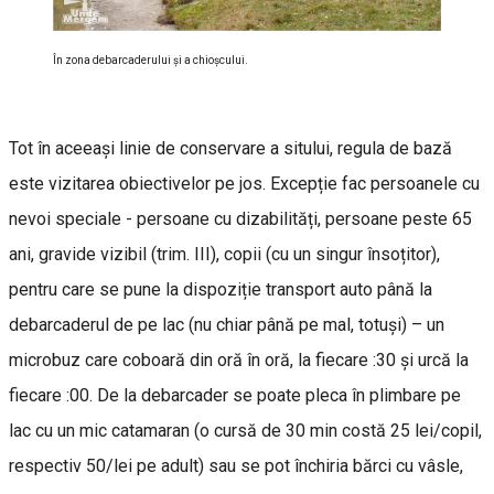
În zona debarcaderului și a chioșcului.
Tot în aceeași linie de conservare a sitului, regula de bază
este vizitarea obiectivelor pe jos. Excepție fac persoanele cu
nevoi speciale - persoane cu dizabilități, persoane peste 65
ani, gravide vizibil (trim. III), copii (cu un singur însoțitor),
pentru care se pune la dispoziție transport auto până la
debarcaderul de pe lac (nu chiar până pe mal, totuși) – un
microbuz care coboară din oră în oră, la fiecare :30 și urcă la
fiecare :00. De la debarcader se poate pleca în plimbare pe
lac cu un mic catamaran (o cursă de 30 min costă 25 lei/copil,
respectiv 50/lei pe adult) sau se pot închiria bărci cu vâsle,