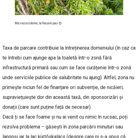
Mici ecosisteme, la fiecare pas 😍
Taxa de parcare contribuie la întreținerea domeniului (în caz ca
te întrebi cum ajunge apa la toaletă într-o zonă fără
infrastructură primară sau cum se face curățenie într-o zonă
unde serviciile publice de salubritate nu ajung). Altfel, zona nu
primește niciun fel de finanțare ori subvenție, de nicăieri;
supraviețuiește dor din această taxă, din sponsorizări și
donații (care sunt puține față de necesar).
Dacă ți se face foame și nu ai venit cu nimic în rucsac, poți
rezolva problema – găsești în zona parcării minuturi sau
langoși iar la lac kürtőskalács (despre care ni s-a spus că