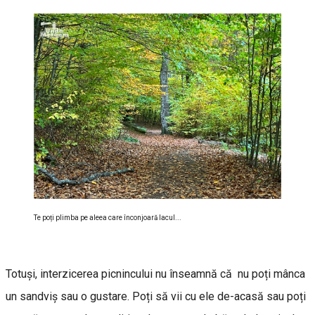
Te poți plimba pe aleea care înconjoară lacul...
Totuși, interzicerea picnincului nu înseamnă că nu poți mânca
un sandviș sau o gustare. Poți să vii cu ele de-acasă sau poți