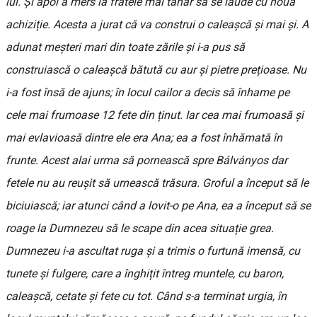
lui. Și apoi a mers la fratele mai tânăr să se laude cu noua
achiziție. Acesta a jurat că va construi o caleașcă și mai și. A
adunat meșteri mari din toate zările și i-a pus să
construiască o caleașcă bătută cu aur și pietre prețioase. Nu
i-a fost însă de ajuns; în locul cailor a decis să înhame pe
cele mai frumoase 12 fete din ținut. Iar cea mai frumoasă și
mai evlavioasă dintre ele era Ana; ea a fost înhămată în
frunte. Acest alai urma să pornească spre Bálványos dar
fetele nu au reușit să urnească trăsura. Groful a început să le
biciuiască; iar atunci când a lovit-o pe Ana, ea a început să se
roage la Dumnezeu să le scape din acea situație grea.
Dumnezeu i-a ascultat ruga și a trimis o furtună imensă, cu
tunete și fulgere, care a înghițit întreg muntele, cu baron,
caleașcă, cetate și fete cu tot. Când s-a terminat urgia, în