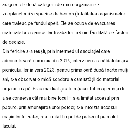
asigurat de două categorii de microorganisme -
zooplanctonii și speciile de bentos (totalitatea organismelor
care trăiesc pe fundul apei). Ele se ocupă de evacuarea
materialelor organice. Iar treaba lor trebuie facilitată de factori
de decizie.
Din fericire s-a reușit, prin intermediul asociației care
administrează domeniul din 2019, interzicerea scăldatului și a
picnicului. Iar în vara 2023, pentru prima oară după foarte mulți
ani, s-a observat o mică scădere a cantitatății de material
organic în apă. S-au mai luat și alte măsuri, tot în speranța de
a se conserva cât mai bine locul – s-a limitat accesul prin
pădure, prin amenajarea unei poteci; s-a interzis accesul
mașinilor în crater; s-a limitat timpul de petrecut pe malul
lacului.