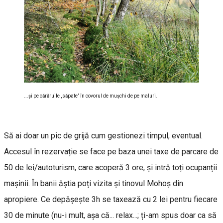
...și pe cărăruile „săpate” în covorul de mușchi de pe maluri.
Să ai doar un pic de grijă cum gestionezi timpul, eventual.
Accesul în rezervație se face pe baza unei taxe de parcare de
50 de lei/autoturism, care acoperă 3 ore, și intră toți ocupanții
mașinii. În banii ăștia poți vizita și tinovul Mohoș din
apropiere. Ce depășește 3h se taxează cu 2 lei pentru fiecare
30 de minute (nu-i mult, așa că... relax...; ți-am spus doar ca să