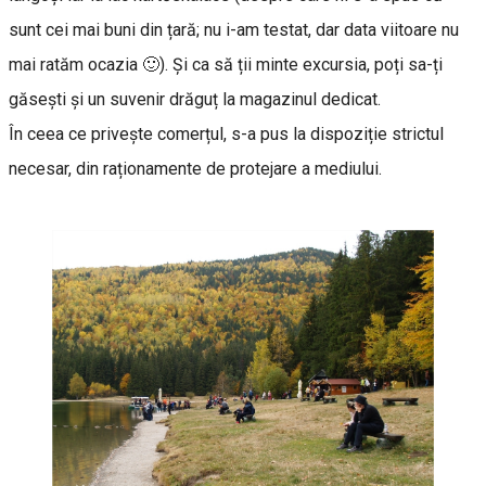
sunt cei mai buni din țară; nu i-am testat, dar data viitoare nu
mai ratăm ocazia 🙂). Și ca să ții minte excursia, poți sa-ți
găsești și un suvenir drăguț la magazinul dedicat.
În ceea ce privește comerțul, s-a pus la dispoziție strictul
necesar, din raționamente de protejare a mediului.