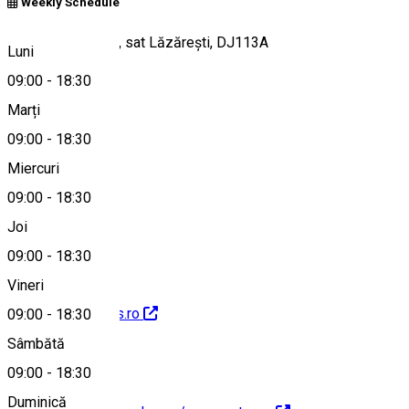
Weekly Schedule
Comuna Cozmeni, sat Lăzărești, DJ113A
Luni
09:00
-
18:30
Marți
Hartă
09:00
-
18:30
Miercuri
09:00
-
18:30
0752171050
Joi
09:00
-
18:30
Vineri
http://www.mohos.ro
09:00
-
18:30
Sâmbătă
09:00
-
18:30
Duminică