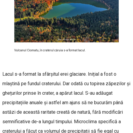
Vulcanul Ciomatu, în craterul căruia s-a format lacul.
Lacul s-a format la sfârșitul erei glaciare. Inițial a fost o
mlaștină pe fundul craterului. Dar odată cu topirea zăpezilor și
ghețurilor prinse în crater, a apărut lacul. S-au adăugat
precipitațiile anuale și astfel am ajuns să ne bucurăm până
astăzi de această raritate creată de natură, fără modificări
semnificative de-a lungul timpului. Microclima specifică a
craterului a făcut ca volumul de precipitații să fie egal cu