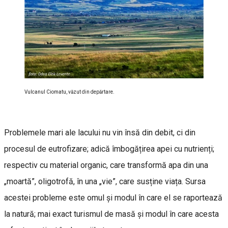
Vulcanul Ciomatu, văzut din depărtare.
Problemele mari ale lacului nu vin însă din debit, ci din
procesul de eutrofizare; adică îmbogățirea apei cu nutrienți;
respectiv cu material organic, care transformă apa din una
„moartă”, oligotrofă, în una „vie”, care susține viața. Sursa
acestei probleme este omul și modul în care el se raportează
la natură; mai exact turismul de masă și modul în care acesta