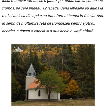
locul muntelui rămăsese o gaură, pe fundul căreia era un lac
frumos, pe care pluteau 12 lebede. Când lebedele au ajuns la
mal și au ieșit din apă s-au transformat înapoi în fete iar Ana,
în semn de mulțumire față de Dumnezeu pentru ajutorul
acordat, a ridicat o capelă și a dus acolo o viață sfântă.