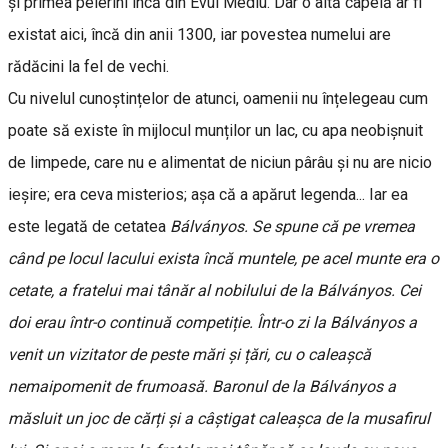
și primea pelerini încă din Evul Mediu. Dar o altă capelă ar fi
existat aici, încă din anii 1300, iar povestea numelui are
rădăcini la fel de vechi.
Cu nivelul cunoștințelor de atunci, oamenii nu înțelegeau cum
poate să existe în mijlocul munților un lac, cu apa neobișnuit
de limpede, care nu e alimentat de niciun pârâu și nu are nicio
ieșire; era ceva misterios; așa că a apărut legenda... Iar ea
este legată de cetatea
Bálványos. Se spune că pe vremea
când pe locul lacului exista încă muntele, pe acel munte era o
cetate, a fratelui mai tânăr al nobilului de la Bálványos. Cei
doi erau într-o continuă competiție. Într-o zi la Bálványos a
venit un vizitator de peste mări și țări, cu o caleașcă
nemaipomenit de frumoasă. Baronul de la Bálványos a
măsluit un joc de cărți și a câștigat caleașca de la musafirul