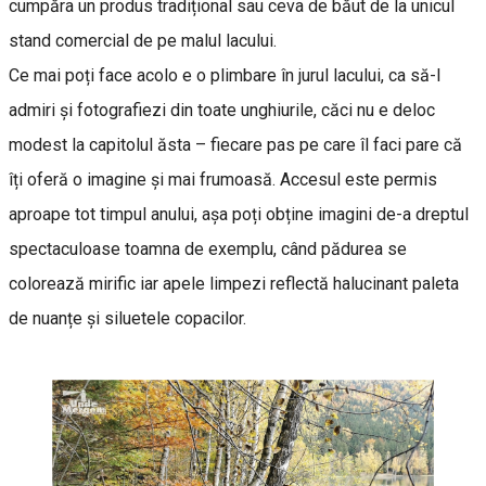
cumpăra un produs tradițional sau ceva de băut de la unicul
stand comercial de pe malul lacului.
Ce mai poți face acolo e o plimbare în jurul lacului, ca să-l
admiri și fotografiezi din toate unghiurile, căci nu e deloc
modest la capitolul ăsta – fiecare pas pe care îl faci pare că
îți oferă o imagine și mai frumoasă. Accesul este permis
aproape tot timpul anului, așa poți obține imagini de-a dreptul
spectaculoase toamna de exemplu, când pădurea se
colorează mirific iar apele limpezi reflectă halucinant paleta
de nuanțe și siluetele copacilor.