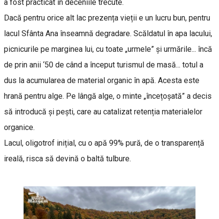
a fost practicat în deceniile trecute.
Dacă pentru orice alt lac prezența vieții e un lucru bun, pentru
lacul Sfânta Ana înseamnă degradare. Scăldatul în apa lacului,
picnicurile pe marginea lui, cu toate „urmele” și urmările... încă
de prin anii ‘50 de când a început turismul de masă... totul a
dus la acumularea de material organic în apă. Acesta este
hrană pentru alge. Pe lângă alge, o minte „încețoșată” a decis
să introducă și pești, care au catalizat retenția materialelor
organice.
Lacul, oligotrof inițial, cu o apă 99% pură, de o transparență
ireală, risca să devină o baltă tulbure.