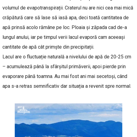
volumul de evapotranspirații. Craterul nu are nici cea mai mică
crăpătură care să lase să iasă apa, deci toată cantitatea de
apă prinsă acolo rămâne pe loc. Ploaia și zăpada cad de-a
lungul anului, iar pe timpul verii lacul evaporă cam aceeași
cantitate de apă cât primște din precipitații.
Lacul are o fluctuație naturală a nivelului de apă de 20-25 cm
– acumulează până la sfârșitul primăverii, apoi pierde prin
evaporare până toamna. Au mai fost ani mai secetoși, când
apa s-a retras semnificativ dar situația a revenit spre normal.