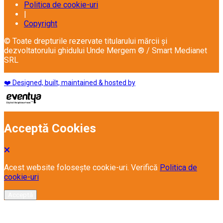
Politica de cookie-uri
|
Copyright
© Toate drepturile rezervate titularului mărcii și
dezvoltatorului ghidului Unde Mergem ® / Smart Medianet
SRL
❤️ Designed, built, maintained & hosted by
Acceptă Cookies
Acest website folosește cookie-uri. Verifică
Politica de
cookie-uri
Acceptă