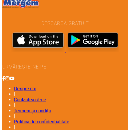
DESCARCĂ GRATUIT
URMĂREȘTE-NE PE
Despre noi
|
Contactează-ne
|
Termeni și condiții
|
Politica de confidențialitate
|