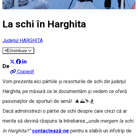
La schi în Harghita
Judeţul HARGHITA
Distribuie
Despre
Copied!
Vom prezenta aici pârtiile şi resorturile de schi din judeţul
Harghita, pe măsură ce le documentăm şi vedem ce oferă
pasionaţilor de sporturi de iarnă! 🎄⛰️⛷️🏂
Dacă administrezi o pârtie de schi despre care crezi că ar
merita să devină răspuns la întrebarea
„unde mergem la schi
în Harghita?”
contactează-ne
pentru a stabili un infotrip de