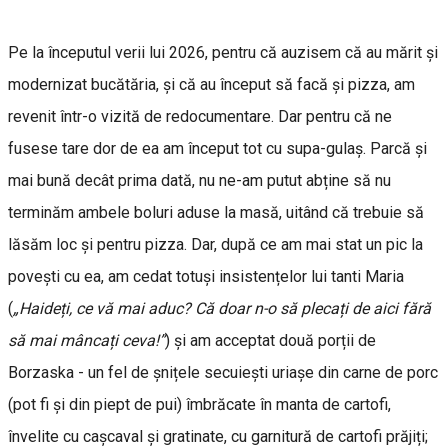
Pe la începutul verii lui 2026, pentru că auzisem că au mărit și
modernizat bucătăria, și că au început să facă și pizza, am
revenit într-o vizită de redocumentare. Dar pentru că ne
fusese tare dor de ea am început tot cu supa-gulaș. Parcă și
mai bună decât prima dată, nu ne-am putut abține să nu
terminăm ambele boluri aduse la masă, uitând că trebuie să
lăsăm loc și pentru pizza. Dar, după ce am mai stat un pic la
povești cu ea, am cedat totuși insistențelor lui tanti Maria
(
„Haideți, ce vă mai aduc? Că doar n-o să plecați de aici fără
să mai mâncați ceva!”
) și am acceptat două porții de
Borzaska - un fel de șnițele secuiești uriașe din carne de porc
(pot fi și din piept de pui) îmbrăcate în manta de cartofi,
învelite cu cașcaval și gratinate, cu garnitură de cartofi prăjiți;