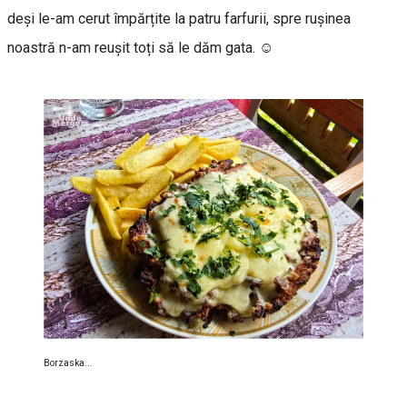
deși le-am cerut împărțite la patru farfurii, spre rușinea
noastră n-am reușit toți să le dăm gata. ☺️
Borzaska...