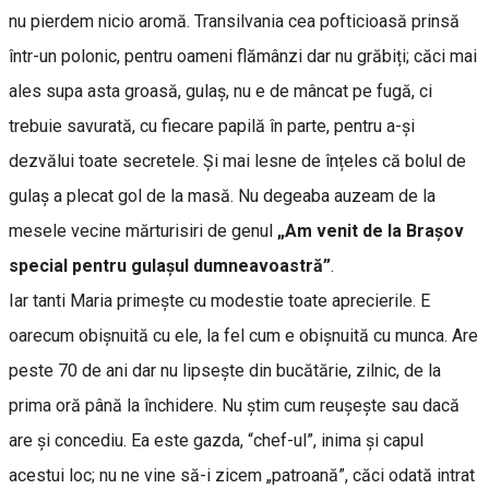
nu pierdem nicio aromă. Transilvania cea pofticioasă prinsă
într-un polonic, pentru oameni flămânzi dar nu grăbiți; căci mai
ales supa asta groasă, gulaș, nu e de mâncat pe fugă, ci
trebuie savurată, cu fiecare papilă în parte, pentru a-și
dezvălui toate secretele. Și mai lesne de înțeles că bolul de
gulaș a plecat gol de la masă. Nu degeaba auzeam de la
mesele vecine mărturisiri de genul
„Am venit de la Brașov
special pentru gulașul dumneavoastră”
.
Iar tanti Maria primește cu modestie toate aprecierile. E
oarecum obișnuită cu ele, la fel cum e obișnuită cu munca. Are
peste 70 de ani dar nu lipsește din bucătărie, zilnic, de la
prima oră până la închidere. Nu știm cum reușește sau dacă
are și concediu. Ea este gazda, “chef-ul”, inima și capul
acestui loc; nu ne vine să-i zicem „patroană”, căci odată intrat