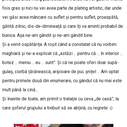
fois gras și nici nu vei avea parte de plating artistic; dar unde
vei găsi acea mâncare cu suflet și pentru suflet, proaspătă,
gătită zilnic, dis-de-dimineață și care îți va aminti probabil de
bunica. Așa ne-am gândit și ne-am gândit bine.
Și a venit ospătărița. A roșit când a constatat că nu vorbim
maghiară și ne-a explicat că „astăzi ... pentru că ... în interior ...
botez ... meniu ... eu ... sunt”. Și că ne poate oferi doar supă-
gulaș, ciorbă țărănească, aripioare de pui, șnițel ... Am optat
pentru primele două din enumerare, cu gândul că nu mai este
mult până la cină...
Și înainte de toate, am primit o tratație cu ceva „de casă”, la
care șoferul grupului a trebuit să se abțină, cu regrete ☺️