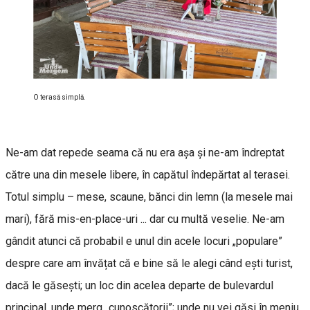
O terasă simplă.
Ne-am dat repede seama că nu era așa și ne-am îndreptat
către una din mesele libere, în capătul îndepărtat al terasei.
Totul simplu – mese, scaune, bănci din lemn (la mesele mai
mari), fără mis-en-place-uri ... dar cu multă veselie. Ne-am
gândit atunci că probabil e unul din acele locuri „populare”
despre care am învățat că e bine să le alegi când ești turist,
dacă le găsești; un loc din acelea departe de bulevardul
principal, unde merg „cunoscătorii”; unde nu vei găsi în meniu