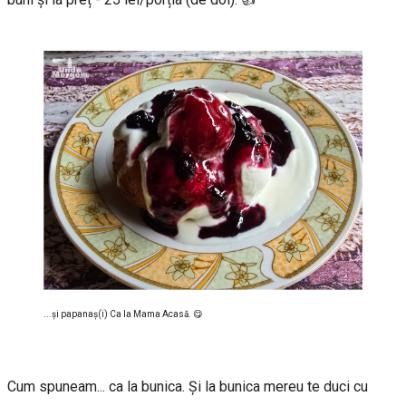
...și papanaș(i) Ca la Mama Acasă. 😋
Cum spuneam... ca la bunica. Şi la bunica mereu te duci cu