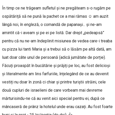
În timp ce ne trăgeam sufletul și ne pregăteam s-o rugăm pe
ospătăriță să ne pună la pachet ce a mai rămas ☺️ am auzit
lângă noi, în engleză, o comandă de papanași... și ne-am
amintit că-i aveam și pe ei pe listă. Dar drept „pedeapsă”
pentru că nu ne-am îndeplinit misiunea de vedea care-i treaba
cu pizza lui tanti Maria și a trebui să o lăsăm pe altă dată, am
luat doar câte unul de persoană (adică jumătate de porție).
Făcuți proaspăt în bucătărie și prăjiți pe loc, au fost delicioși
și literalmente am lins farfuriile, înțelegând de ce au devenit
vestiți nu doar în zonă ci chiar și printre turiștii străini, cele
două cupluri de israelieni de care vorbeam mai devreme
mărturisindu-ne că au venit aici special pentru ei, după ce
mâncaseră de prânz la hotelul unde erau cazați. Au fost foarte
buni și la preț - 25 lei/porția (de doi). 👍