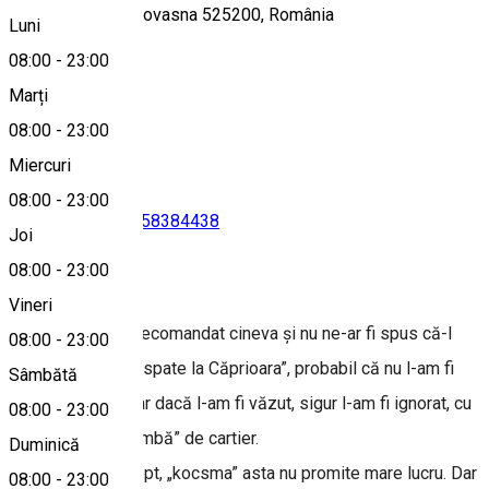
Str. Şcolii nr. 31, Covasna 525200, România
Luni
08:00
-
23:00
Marți
Hartă
08:00
-
23:00
Miercuri
08:00
-
23:00
0766310341
•
0758384438
Joi
08:00
-
23:00
Despre
Vineri
Dacă nu ni l-ar fi recomandat cineva și nu ne-ar fi spus că-l
08:00
-
23:00
găsim „undeva în spate la Căprioara”, probabil că nu l-am fi
Sâmbătă
remarcat; sau chiar dacă l-am fi văzut, sigur l-am fi ignorat, cu
08:00
-
23:00
gândul că e o „bombă” de cartier.
Duminică
Din afară, ce-i drept, „kocsma” asta nu promite mare lucru. Dar
08:00
-
23:00