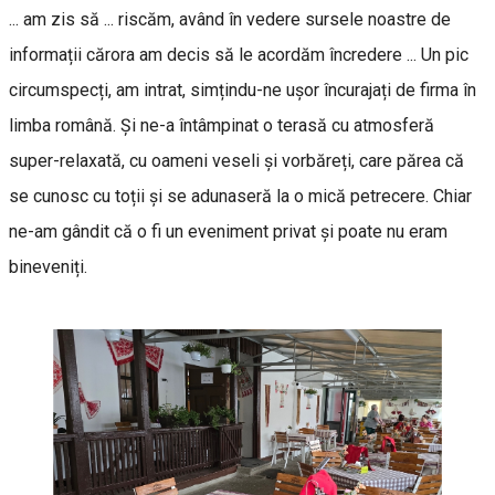
... am zis să ... riscăm, având în vedere sursele noastre de
informații cărora am decis să le acordăm încredere ... Un pic
circumspecți, am intrat, simțindu-ne ușor încurajați de firma în
limba română. Și ne-a întâmpinat o terasă cu atmosferă
super-relaxată, cu oameni veseli și vorbăreți, care părea că
se cunosc cu toții și se adunaseră la o mică petrecere. Chiar
ne-am gândit că o fi un eveniment privat și poate nu eram
bineveniți.