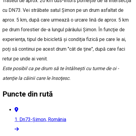
Traseul de aprox. 20 km dus-întors porneşte de la intersecţia
cu DN73. Vei străbate satul Şimon pe un drum asfaltat de
aprox. 5 km, după care urmează o urcare lină de aprox. 5 km
pe drum forestier de-a lungul pârâului Şimon. În funcţie de
experienţa, tipul de bicicletă şi condiţia fizică pe care le ai,
poţi să continui pe acest drum "cât de ţine", după care faci
retur pe unde ai venit.
Este posibil ca pe drum să te întâlneşti cu turme de oi -
atenţie la câinii care le însoţesc.
Puncte din rută
1.
Dn73-Șimon, România