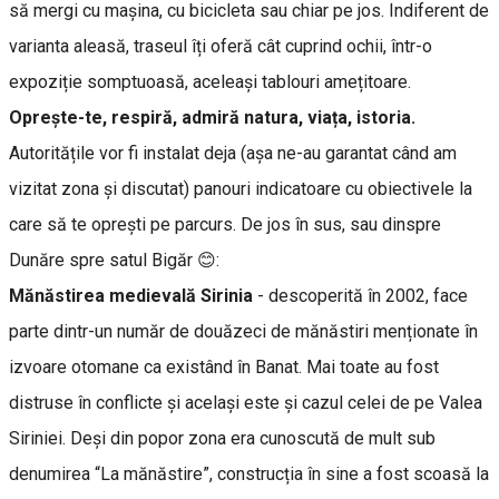
să mergi cu mașina, cu bicicleta sau chiar pe jos. Indiferent de
varianta aleasă, traseul îți oferă cât cuprind ochii, într-o
expoziție somptuoasă, aceleași tablouri amețitoare.
Oprește-te, respiră, admiră natura, viața, istoria.
Autoritățile vor fi instalat deja (așa ne-au garantat când am
vizitat zona și discutat) panouri indicatoare cu obiectivele la
care să te oprești pe parcurs. De jos în sus, sau dinspre
Dunăre spre satul Bigăr 😊:
Mănăstirea medievală Sirinia
- descoperită în 2002, face
parte dintr-un număr de douăzeci de mănăstiri menționate în
izvoare otomane ca existând în Banat. Mai toate au fost
distruse în conflicte și același este și cazul celei de pe Valea
Siriniei. Deşi din popor zona era cunoscută de mult sub
denumirea “La mănăstire”, construcția în sine a fost scoasă la