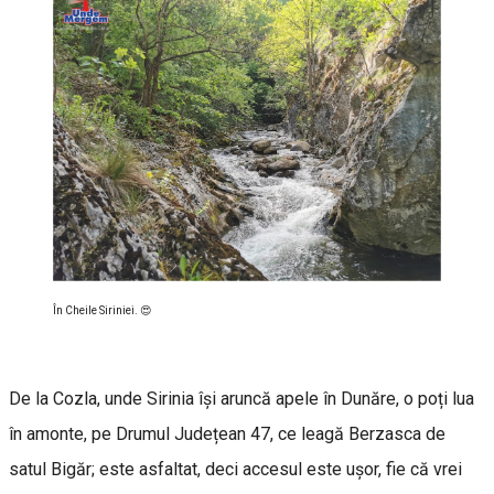
În Cheile Siriniei. 😍
De la Cozla, unde Sirinia își aruncă apele în Dunăre, o poți lua
în amonte, pe Drumul Județean 47, ce leagă Berzasca de
satul Bigăr; este asfaltat, deci accesul este ușor, fie că vrei