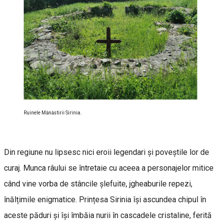
Ruinele Mănăstirii Sirinia.
Din regiune nu lipsesc nici eroii legendari și poveștile lor de
curaj. Munca râului se întretaie cu aceea a personajelor mitice
când vine vorba de stâncile șlefuite, jgheaburile repezi,
înălțimile enigmatice. Prințesa Sirinia își ascundea chipul în
aceste păduri și își îmbăia nurii în cascadele cristaline, ferită