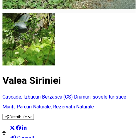
Valea Siriniei
Cascade, Izbucuri
Berzasca (CS)
Drumuri, şosele turistice
Munţi, Parcuri Naturale, Rezervaţii Naturale
Distribuie
Copied!