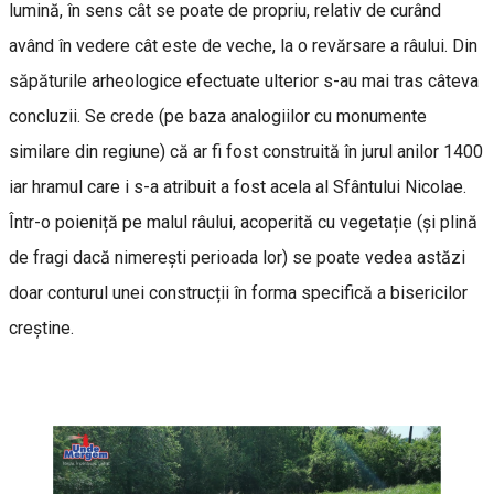
lumină, în sens cât se poate de propriu, relativ de curând
având în vedere cât este de veche, la o revărsare a râului. Din
săpăturile arheologice efectuate ulterior s-au mai tras câteva
concluzii. Se crede (pe baza analogiilor cu monumente
similare din regiune) că ar fi fost construită în jurul anilor 1400
iar hramul care i s-a atribuit a fost acela al Sfântului Nicolae.
Într-o poieniță pe malul râului, acoperită cu vegetație (și plină
de fragi dacă nimerești perioada lor) se poate vedea astăzi
doar conturul unei construcții în forma specifică a bisericilor
creștine.