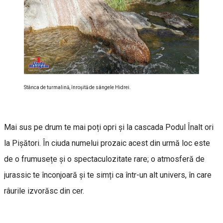
Stânca de turmalină, înroşită de sângele Hidrei.
Mai sus pe drum te mai poți opri și la cascada Podul Înalt ori
la Pișători. În ciuda numelui prozaic acest din urmă loc este
de o frumusețe și o spectaculozitate rare; o atmosferă de
jurassic te înconjoară și te simți ca într-un alt univers, în care
râurile izvorăsc din cer.