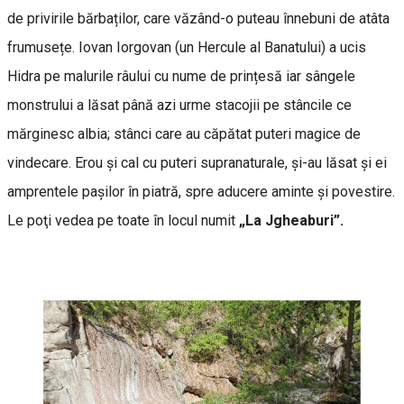
de privirile bărbaților, care văzând-o puteau înnebuni de atâta
frumusețe. Iovan Iorgovan (un Hercule al Banatului) a ucis
Hidra pe malurile râului cu nume de prințesă iar sângele
monstrului a lăsat până azi urme stacojii pe stâncile ce
mărginesc albia; stânci care au căpătat puteri magice de
vindecare. Erou și cal cu puteri supranaturale, și-au lăsat și ei
amprentele pașilor în piatră, spre aducere aminte și povestire.
Le poţi vedea pe toate în locul numit
„La Jgheaburi”.