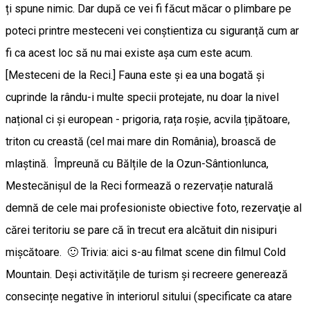
ți spune nimic. Dar după ce vei fi făcut măcar o plimbare pe
poteci printre mesteceni vei conștientiza cu siguranță cum ar
fi ca acest loc să nu mai existe așa cum este acum.
[Mesteceni de la Reci.] Fauna este și ea una bogată și
cuprinde la rându-i multe specii protejate, nu doar la nivel
național ci și european - prigoria, rața roșie, acvila țipătoare,
triton cu creastă (cel mai mare din România), broască de
mlaștină. Împreună cu Bălțile de la Ozun-Sântionlunca,
Mestecănișul de la Reci formează o rezervație naturală
demnă de cele mai profesioniste obiective foto, rezervaţie al
cărei teritoriu se pare că în trecut era alcătuit din nisipuri
mișcătoare. 🙂 Trivia: aici s-au filmat scene din filmul Cold
Mountain. Deși activitățile de turism și recreere generează
consecințe negative în interiorul sitului (specificate ca atare