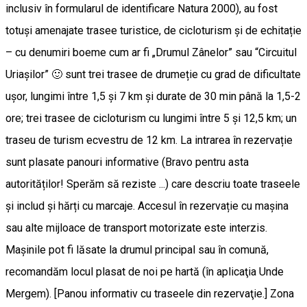
inclusiv în formularul de identificare Natura 2000), au fost
totuși amenajate trasee turistice, de cicloturism și de echitație
– cu denumiri boeme cum ar fi „Drumul Zânelor” sau “Circuitul
Uriașilor” 🙂 sunt trei trasee de drumeție cu grad de dificultate
ușor, lungimi între 1,5 și 7 km și durate de 30 min până la 1,5-2
ore; trei trasee de cicloturism cu lungimi între 5 și 12,5 km; un
traseu de turism ecvestru de 12 km. La intrarea în rezervație
sunt plasate panouri informative (Bravo pentru asta
autorităților! Sperăm să reziste ...) care descriu toate traseele
și includ și hărți cu marcaje. Accesul în rezervație cu mașina
sau alte mijloace de transport motorizate este interzis.
Mașinile pot fi lăsate la drumul principal sau în comună,
recomandăm locul plasat de noi pe hartă (în aplicaţia Unde
Mergem). [Panou informativ cu traseele din rezervaţie.] Zona