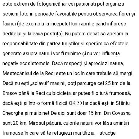
este extrem de fotogenică iar cei pasionați pot organiza
sesiuni foto în perioade favorabile pentru observarea florei și
faunei (de exemplu la începutul lunii aprilie când înfloresc
dedițelul și laleaua pestriță). Nu putem decât să apelăm la
responsabilitate din partea turiștilor și sperăm că efectele
generate asupra naturii vor fi minime și nu vor influența
negativ ecosistemele. Dacă respecți și apreciezi natura,
Mestecănișul de la Reci este un loc în care trebuie să mergi.
Dacă nu ești „sclavul” mașinii, poți parcurge cei 25 km de la
Brașov până la Reci cu bicicleta; ar putea fi o tură frumoasă,
dacă ești și într-o formă fizică OK 🙂 Iar dacă ești în Sfântu
Gheorghe și mai bine! De aici sunt doar 15 km. Din Covasna
sunt 20 km. Mirosul pădurii, culorile naturii vor lăsa amintiri
frumoase în care să te refugiezi mai târziu. - atracţie