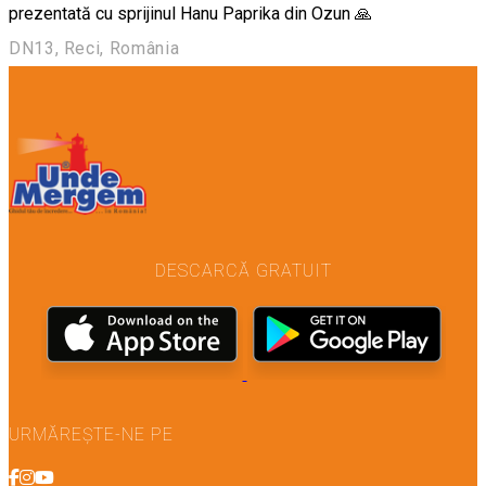
prezentată cu sprijinul Hanu Paprika din Ozun 🙏
DN13, Reci, România
DESCARCĂ GRATUIT
URMĂREȘTE-NE PE