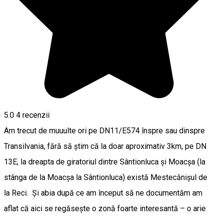
5.0
4
recenzii
Am trecut de muuulte ori pe DN11/E574 înspre sau dinspre
Transilvania, fără să știm că la doar aproximativ 3km, pe DN
13E, la dreapta de giratoriul dintre Sântionluca și Moacșa (la
stânga de la Moacșa la Sântionluca) există Mestecănișul de
la Reci. Şi abia după ce am început să ne documentăm am
aflat că aici se regăsește o zonă foarte interesantă – o arie