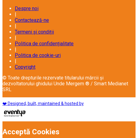
Despre noi
|
Contactează-ne
|
Termeni și condiții
|
Politica de confidențialitate
|
Politica de cookie-uri
|
Copyright
© Toate drepturile rezervate titularului mărcii și
dezvoltatorului ghidului Unde Mergem ® / Smart Medianet
SRL
❤️ Designed, built, maintained & hosted by
Acceptă Cookies