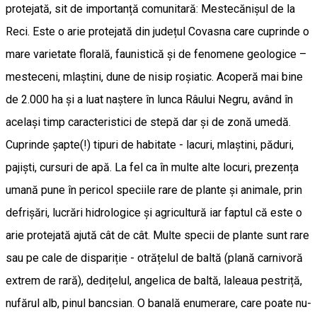
protejată, sit de importanță comunitară: Mestecănișul de la
Reci. Este o arie protejată din județul Covasna care cuprinde o
mare varietate florală, faunistică și de fenomene geologice –
mesteceni, mlaștini, dune de nisip roșiatic. Acoperă mai bine
de 2.000 ha și a luat naștere în lunca Râului Negru, având în
același timp caracteristici de stepă dar și de zonă umedă.
Cuprinde șapte(!) tipuri de habitate - lacuri, mlaștini, păduri,
pajiști, cursuri de apă. La fel ca în multe alte locuri, prezența
umană pune în pericol speciile rare de plante și animale, prin
defrișări, lucrări hidrologice și agricultură iar faptul că este o
arie protejată ajută cât de cât. Multe specii de plante sunt rare
sau pe cale de dispariție - otrățelul de baltă (plană carnivoră
extrem de rară), dedițelul, angelica de baltă, laleaua pestriță,
nufărul alb, pinul bancsian. O banală enumerare, care poate nu-