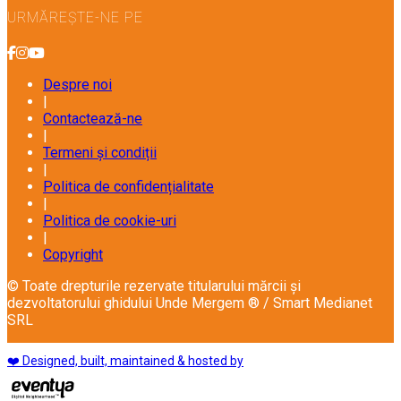
URMĂREȘTE-NE PE
Despre noi
|
Contactează-ne
|
Termeni și condiții
|
Politica de confidențialitate
|
Politica de cookie-uri
|
Copyright
© Toate drepturile rezervate titularului mărcii și
dezvoltatorului ghidului Unde Mergem ® / Smart Medianet
SRL
❤️ Designed, built, maintained & hosted by