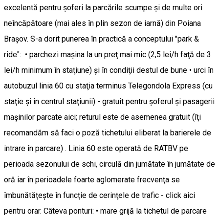
excelentă pentru şoferi la parcările scumpe şi de multe ori
neîncăpătoare (mai ales în plin sezon de iarnă) din Poiana
Braşov. S-a dorit punerea în practică a conceptului "park &
ride": • parchezi maşina la un preţ mai mic (2,5 lei/h faţă de 3
lei/h minimum în staţiune) şi în condiţii destul de bune • urci în
autobuzul linia 60 cu staţia terminus Telegondola Express (cu
staţie şi în centrul staţiunii) - gratuit pentru şoferul şi pasagerii
maşinilor parcate aici; returul este de asemenea gratuit (îţi
recomandăm să faci o poză tichetului eliberat la barierele de
intrare în parcare) . Linia 60 este operată de RATBV pe
perioada sezonului de schi, circulă din jumătate în jumătate de
oră iar în perioadele foarte aglomerate frecvenţa se
îmbunătăţeşte în funcţie de cerinţele de trafic - click aici
pentru orar. Câteva ponturi: • mare grijă la tichetul de parcare