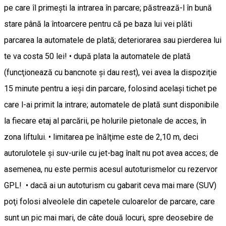
pe care îl primeşti la intrarea în parcare; păstrează-l în bună
stare până la întoarcere pentru că pe baza lui vei plăti
parcarea la automatele de plată; deteriorarea sau pierderea lui
te va costa 50 lei! • după plata la automatele de plată
(funcţionează cu bancnote şi dau rest), vei avea la dispoziţie
15 minute pentru a ieşi din parcare, folosind acelaşi tichet pe
care l-ai primit la intrare; automatele de plată sunt disponibile
la fiecare etaj al parcării, pe holurile pietonale de acces, în
zona liftului. • limitarea pe înălţime este de 2,10 m, deci
autorulotele şi suv-urile cu jet-bag înalt nu pot avea acces; de
asemenea, nu este permis acesul autoturismelor cu rezervor
GPL! • dacă ai un autoturism cu gabarit ceva mai mare (SUV)
poţi folosi alveolele din capetele culoarelor de parcare, care
sunt un pic mai mari, de câte două locuri, spre deosebire de