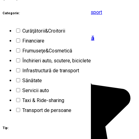
1
rezultat
Poiana Braşov (BV)
Infrastructură de transport
Categorie:
Deschis
Curăţătorii&Croitorii
Parcarea multietajată Poiana Mică
Financiare
Frumuseţe&Cosmetică
Închirieri auto, scutere, biciclete
Infrastructură de transport
Sănătate
Servicii auto
Taxi & Ride-sharing
Transport de persoane
Tip: