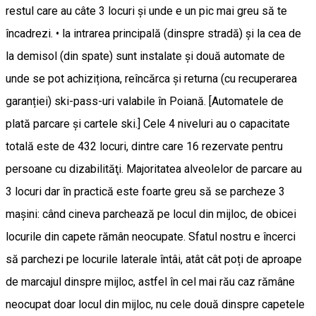
restul care au câte 3 locuri şi unde e un pic mai greu să te
încadrezi. • la intrarea principală (dinspre stradă) și la cea de
la demisol (din spate) sunt instalate și două automate de
unde se pot achiziționa, reîncărca și returna (cu recuperarea
garanției) ski-pass-uri valabile în Poiană. [Automatele de
plată parcare şi cartele ski.] Cele 4 niveluri au o capacitate
totală este de 432 locuri, dintre care 16 rezervate pentru
persoane cu dizabilităţi. Majoritatea alveolelor de parcare au
3 locuri dar în practică este foarte greu să se parcheze 3
mașini: când cineva parchează pe locul din mijloc, de obicei
locurile din capete rămân neocupate. Sfatul nostru e încerci
să parchezi pe locurile laterale întâi, atât cât poți de aproape
de marcajul dinspre mijloc, astfel în cel mai rău caz rămâne
neocupat doar locul din mijloc, nu cele două dinspre capetele