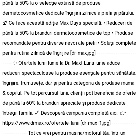
până la 50% la o selecție extinsă de produse
dermatocosmetice dedicate îngrijirii zilnice a pielii și părului.
🎁 Ce face această ediție Max Days specială: • Reduceri de
până la 50% la branduri dermatocosmetice de top • Produse
recomandate pentru diverse nevoi ale pielii • Soluții complete
pentru rutina zilnică de îngrijire [dr-max.jpg] ---------------------
----- ✨ Ofertele lunii Iunie la Dr. Max! Luna iunie aduce
reduceri spectaculoase la produse esențiale pentru sănătate,
îngrijire, frumusețe, dar și pentru categoria de produse mama
& copilul. Pe tot parcursul lunii, clienții pot beneficia de oferte
de până la 60% la branduri apreciate și produse dedicate
întregii familii. 🔗 Descoperă campania completă aici: 👉
https://www.drmax.ro/ofertele-lunii [dr-max-1.jpg] -------------
------------- Tot ce vrei pentru mașina/motorul tău, într-un