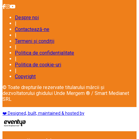
Despre noi
|
Contactează-ne
|
Termeni și condiții
|
Politica de confidențialitate
|
Politica de cookie-uri
|
Copyright
© Toate drepturile rezervate titularului mărcii și
dezvoltatorului ghidului Unde Mergem ® / Smart Medianet
SRL
❤️ Designed, built, maintained & hosted by