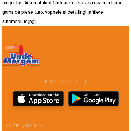
singur loc: Automobilus! Click aici ca să vezi cea mai largă
gamă de piese auto, vopsele și detailing! [afiliere-
automobilus.jpg]
DESCARCĂ GRATUIT
URMĂREȘTE-NE PE