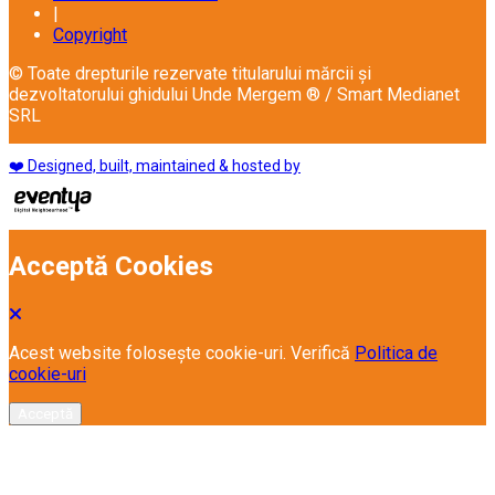
|
Copyright
© Toate drepturile rezervate titularului mărcii și
dezvoltatorului ghidului Unde Mergem ® / Smart Medianet
SRL
❤️ Designed, built, maintained & hosted by
Acceptă Cookies
Acest website folosește cookie-uri. Verifică
Politica de
cookie-uri
Acceptă