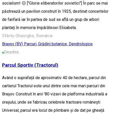
socialism! 😐 ["Glorie eliberatorilor sovietici"] În parc se mai
păstrează un pavilion construit în 1925, destinat concertelor
de fanfară iar în partea de sud se află un grup de arbori
plantaţi în memoria împărătesei Elisabeta.
Sfântu Gheorghe, România
Braşov (BV)
Parcuri, Grădini botanice, Dendrologice
Deschis
Parcul Sportiv (Tractorul)
Având o suprafață de aproximativ 40 de hectare, parcul din
cartierul Tractorul este unul dintre cele mai mari parcuri din
Brașov. Construit în anii '80 vizavi de platforma industrială a
orașului, unde se fabricau celebrele tractoare românești
Universal, parcul era locul de plimbare și de dat pe gheață