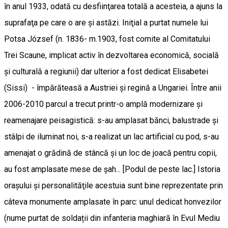
în anul 1933, odată cu desfiinţarea totală a acesteia, a ajuns la
suprafaţa pe care o are şi astăzi. Iniţial a purtat numele lui
Potsa József (n. 1836- m.1903, fost comite al Comitatului
Trei Scaune, implicat activ în dezvoltarea economică, socială
şi culturală a regiunii) dar ulterior a fost dedicat Elisabetei
(Sissi) - împărăteasă a Austriei şi regină a Ungariei. Între anii
2006-2010 parcul a trecut printr-o amplă modernizare şi
reamenajare peisagistică: s-au amplasat bănci, balustrade şi
stâlpi de iluminat noi, s-a realizat un lac artificial cu pod, s-au
amenajat o grădină de stâncă şi un loc de joacă pentru copii,
au fost amplasate mese de şah... [Podul de peste lac.] Istoria
oraşului şi personalităţile acestuia sunt bine reprezentate prin
câteva monumente amplasate în parc: unul dedicat honvezilor
(nume purtat de soldații din infanteria maghiară în Evul Mediu