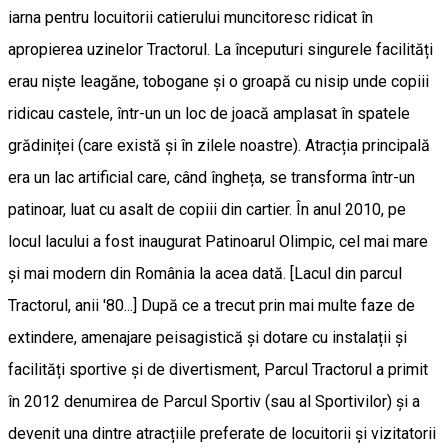
iarna pentru locuitorii catierului muncitoresc ridicat în
apropierea uzinelor Tractorul. La începuturi singurele facilități
erau niște leagăne, tobogane și o groapă cu nisip unde copiii
ridicau castele, într-un un loc de joacă amplasat în spatele
grădiniței (care există și în zilele noastre). Atracția principală
era un lac artificial care, când îngheța, se transforma într-un
patinoar, luat cu asalt de copiii din cartier. În anul 2010, pe
locul lacului a fost inaugurat Patinoarul Olimpic, cel mai mare
și mai modern din România la acea dată. [Lacul din parcul
Tractorul, anii '80...] După ce a trecut prin mai multe faze de
extindere, amenajare peisagistică și dotare cu instalații și
facilități sportive și de divertisment, Parcul Tractorul a primit
în 2012 denumirea de Parcul Sportiv (sau al Sportivilor) și a
devenit una dintre atracțiile preferate de locuitorii și vizitatorii