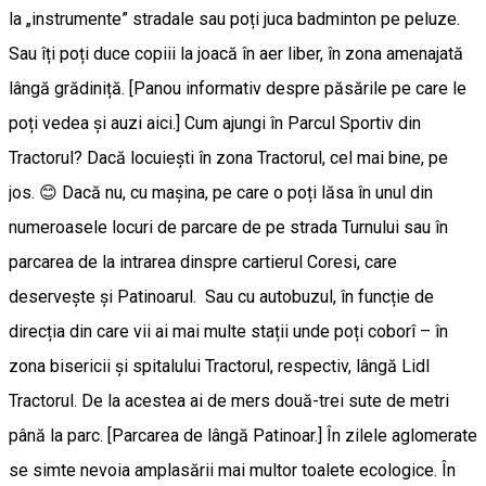
la „instrumente” stradale sau poți juca badminton pe peluze.
Sau îți poți duce copiii la joacă în aer liber, în zona amenajată
lângă grădiniță. [Panou informativ despre păsările pe care le
poți vedea și auzi aici.] Cum ajungi în Parcul Sportiv din
Tractorul? Dacă locuiești în zona Tractorul, cel mai bine, pe
jos. 😊 Dacă nu, cu mașina, pe care o poți lăsa în unul din
numeroasele locuri de parcare de pe strada Turnului sau în
parcarea de la intrarea dinspre cartierul Coresi, care
deservește și Patinoarul. Sau cu autobuzul, în funcție de
direcția din care vii ai mai multe stații unde poți coborî – în
zona bisericii și spitalului Tractorul, respectiv, lângă Lidl
Tractorul. De la acestea ai de mers două-trei sute de metri
până la parc. [Parcarea de lângă Patinoar.] În zilele aglomerate
se simte nevoia amplasării mai multor toalete ecologice. În