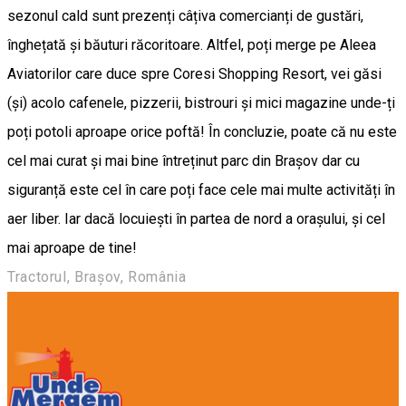
sezonul cald sunt prezenți câțiva comercianți de gustări,
înghețată și băuturi răcoritoare. Altfel, poți merge pe Aleea
Aviatorilor care duce spre Coresi Shopping Resort, vei găsi
(și) acolo cafenele, pizzerii, bistrouri și mici magazine unde-ți
poți potoli aproape orice poftă! În concluzie, poate că nu este
cel mai curat și mai bine întreținut parc din Brașov dar cu
siguranță este cel în care poți face cele mai multe activități în
aer liber. Iar dacă locuiești în partea de nord a orașului, și cel
mai aproape de tine!
Tractorul, Brașov, România