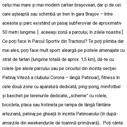
celui mai mare și mai modern cartier brașovean, dar și de cei
care așteaptă sau schimbă un tren în gara Brașov – între
aceasta și parc existând un pasaj subferoviar de aproximativ
50 metri lungime. [...aceeași zonă a parcului, în zilele noastre.]
Ce poți face în Parcul Sportiv din Tractorul? Te poți plimba dar
mai ales, poți face mult sport: aleargă pe pistele amenajate cu
strat de tartan (lungime totală de aprox. 1,5 km), dă-te cu
rolele (pe aleile parcului sau pe circuitul din incinta secției
Patinaj Viteză a clubului Corona – lângă Patinoar), fitness în
cele două zone cu aparatură dedicată, ping-pong, minifotbal
și baschet pe terenurile dedicate, „scheme” cu rolele,
bicicleta, placa sau trotineta pe rampa de lângă fântâna
arteziană, patinaj pe gheață în incinta Patinoarului (în după-
amiezile din weekendurile de toamnă-primăvară)... Poți cânta