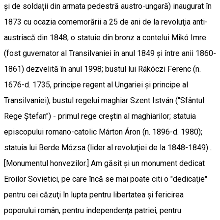
și de soldații din armata pedestră austro-ungară) inaugurat în
1873 cu ocazia comemorării a 25 de ani de la revoluţia anti-
austriacă din 1848; o statuie din bronz a contelui Mikó Imre
(fost guvernator al Transilvaniei în anul 1849 și între anii 1860-
1861) dezvelită în anul 1998; bustul lui Rákóczi Ferenc (n.
1676-d. 1735, principe regent al Ungariei și principe al
Transilvaniei); bustul regelui maghiar Szent István ("Sfântul
Rege Ştefan") - primul rege creştin al maghiarilor; statuia
episcopului romano-catolic Márton Áron (n. 1896-d. 1980);
statuia lui Berde Mózsa (lider al revoluţiei de la 1848-1849)...
[Monumentul honvezilor.] Am găsit şi un monument dedicat
Eroilor Sovietici, pe care încă se mai poate citi o "dedicaţie"
pentru cei căzuţi în lupta pentru libertatea şi fericirea
poporului român, pentru independenţa patriei, pentru