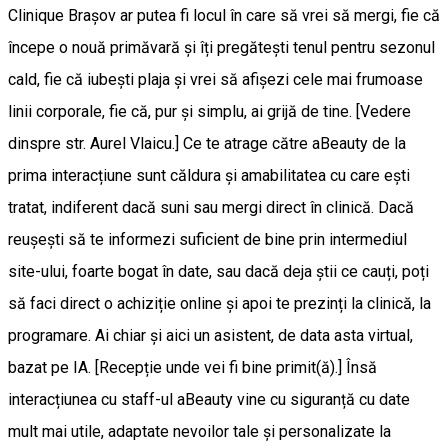
Clinique Brașov ar putea fi locul în care să vrei să mergi, fie că
începe o nouă primăvară și îți pregătești tenul pentru sezonul
cald, fie că iubești plaja și vrei să afișezi cele mai frumoase
linii corporale, fie că, pur și simplu, ai grijă de tine. [Vedere
dinspre str. Aurel Vlaicu.] Ce te atrage către aBeauty de la
prima interacțiune sunt căldura și amabilitatea cu care ești
tratat, indiferent dacă suni sau mergi direct în clinică. Dacă
reușești să te informezi suficient de bine prin intermediul
site-ului, foarte bogat în date, sau dacă deja știi ce cauți, poți
să faci direct o achiziție online și apoi te prezinți la clinică, la
programare. Ai chiar și aici un asistent, de data asta virtual,
bazat pe IA. [Recepție unde vei fi bine primit(ă).] Însă
interacțiunea cu staff-ul aBeauty vine cu siguranță cu date
mult mai utile, adaptate nevoilor tale și personalizate la