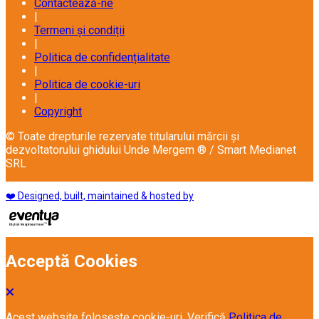
Contactează-ne
|
Termeni și condiții
|
Politica de confidențialitate
|
Politica de cookie-uri
|
Copyright
© Toate drepturile rezervate titularului mărcii și
dezvoltatorului ghidului Unde Mergem ® / Smart Medianet
SRL
❤️ Designed, built, maintained & hosted by
Acceptă Cookies
Acest website folosește cookie-uri. Verifică
Politica de