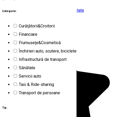
1
rezultat
Braşov (BV)
Frumuseţe&Cosmetică
Sănătate
Categorie:
Închis
Curăţătorii&Croitorii
Clinica aBeauty Brașov
Financiare
Frumuseţe&Cosmetică
Închirieri auto, scutere, biciclete
Infrastructură de transport
Sănătate
Servicii auto
Taxi & Ride-sharing
Transport de persoane
Tip: