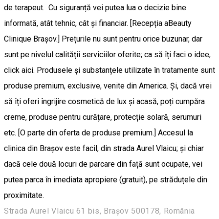
de terapeut. Cu siguranță vei putea lua o decizie bine
informată, atât tehnic, cât și financiar. [Recepția aBeauty
Clinique Brașov.] Prețurile nu sunt pentru orice buzunar, dar
sunt pe nivelul calității serviciilor oferite; ca să îți faci o idee,
click aici. Produsele și substanțele utilizate în tratamente sunt
produse premium, exclusive, venite din America. Și, dacă vrei
să îți oferi îngrijire cosmetică de lux și acasă, poți cumpăra
creme, produse pentru curățare, protecție solară, serumuri
etc. [O parte din oferta de produse premium.] Accesul la
clinica din Brașov este facil, din strada Aurel Vlaicu; și chiar
dacă cele două locuri de parcare din față sunt ocupate, vei
putea parca în imediata apropiere (gratuit), pe străduțele din
proximitate.
Strada Aurel Vlaicu 61 bis, Brașov 500178, România