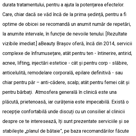
durata tratamentului, pentru a ajuta la potențarea efectelor.
Care, chiar dacă se văd încă de la prima ședință, pentru a fi
optime de obicei se recomandă un anumit număr de repetări,
la anumite intervale, în funcție de nevoile tenului. [Rezultate
vizibile imediat.] aBeauty Brașov oferă, încă din 2014, servicii
complexe de înfrumusețare, atât pentru ten - întinerire, antirid,
acnee, lifting, injectări estetice - cât și pentru corp - slăbire,
anticelulită, remodelare corporală, epilare definitivă - sau
chiar pentru păr – anti-cădere, scalp; atât pentru femei cât și
pentru bărbați. Atmosfera generală în clinică este una
plăcută, prietenoasă, iar curățenia este impecabilă. Există o
recepție confortabilă unde discuți cu un consilier al clinicii
despre ce te interesează, îți sunt prezentate serviciile și se
stabilește „planul de bătaie”, pe baza recomandărilor făcute