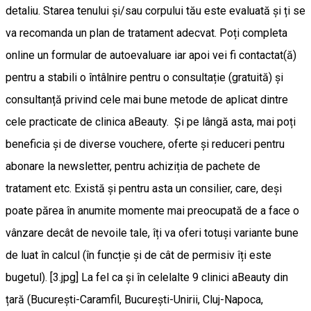
detaliu. Starea tenului și/sau corpului tău este evaluată și ți se
va recomanda un plan de tratament adecvat. Poți completa
online un formular de autoevaluare iar apoi vei fi contactat(ă)
pentru a stabili o întâlnire pentru o consultație (gratuită) și
consultanță privind cele mai bune metode de aplicat dintre
cele practicate de clinica aBeauty. Și pe lângă asta, mai poți
beneficia și de diverse vouchere, oferte și reduceri pentru
abonare la newsletter, pentru achiziția de pachete de
tratament etc. Există și pentru asta un consilier, care, deși
poate părea în anumite momente mai preocupată de a face o
vânzare decât de nevoile tale, îți va oferi totuși variante bune
de luat în calcul (în funcție și de cât de permisiv îți este
bugetul). [3.jpg] La fel ca și în celelalte 9 clinici aBeauty din
țară (București-Caramfil, București-Unirii, Cluj-Napoca,