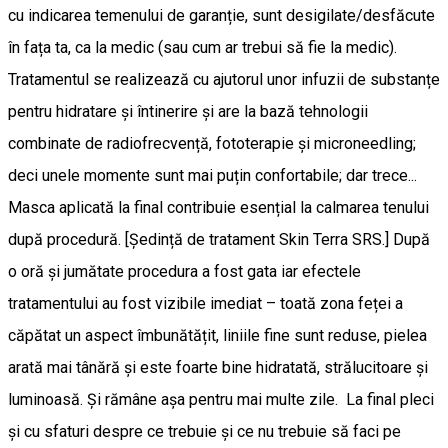
cu indicarea temenului de garanție, sunt desigilate/desfăcute
în fața ta, ca la medic (sau cum ar trebui să fie la medic).
Tratamentul se realizează cu ajutorul unor infuzii de substanțe
pentru hidratare și întinerire și are la bază tehnologii
combinate de radiofrecvență, fototerapie și microneedling;
deci unele momente sunt mai puțin confortabile; dar trece...
Masca aplicată la final contribuie esențial la calmarea tenului
după procedură. [Ședință de tratament Skin Terra SRS.] După
o oră și jumătate procedura a fost gata iar efectele
tratamentului au fost vizibile imediat – toată zona feței a
căpătat un aspect îmbunătățit, liniile fine sunt reduse, pielea
arată mai tânără și este foarte bine hidratată, strălucitoare și
luminoasă. Și rămâne așa pentru mai multe zile. La final pleci
și cu sfaturi despre ce trebuie și ce nu trebuie să faci pe