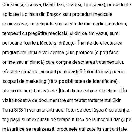
Constanța, Craiova, Galați, Iași, Oradea, Timișoara), procedurile
aplicate la clinica din Brașov sunt proceduri medicale
noninvazive, iar echipele sunt alcătuite din medici, asistenți,
terapeuți cu pregătire medicală; și din ce am văzut, sunt
persoane foarte plăcute și drăguțe. Înainte de efectuarea
programării inițiale vei semna și un protocol (o poți face
online sau în clinică) care conține descrierea tratamentului,
efectele urmărite, acordul pentru a-ți fi folosită imaginea în
scopuri de marketing (fără posibilitatea de identificare),
sfaturi de urmat acasă etc. [Unul dintre cabinetele clinicii.] În
vizita noastră de documentare am testat tratamentul Skin
Terra SRS în varianta anti-age. Totul se desfășoară cu atenție,
toți pașii sunt explicați de terapeut încă de la început dar și pe
măsură ce se realizează; produsele utilizate îți sunt arătate,