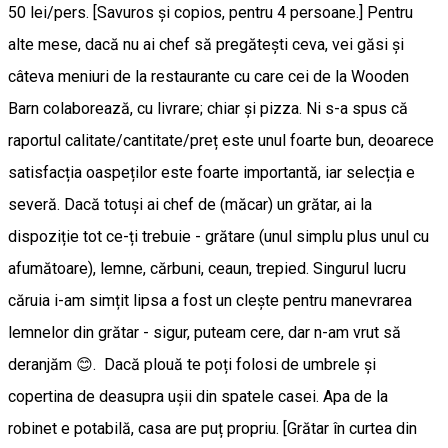
50 lei/pers. [Savuros și copios, pentru 4 persoane.] Pentru
alte mese, dacă nu ai chef să pregătești ceva, vei găsi și
câteva meniuri de la restaurante cu care cei de la Wooden
Barn colaborează, cu livrare; chiar și pizza. Ni s-a spus că
raportul calitate/cantitate/preț este unul foarte bun, deoarece
satisfacția oaspeților este foarte importantă, iar selecția e
severă. Dacă totuși ai chef de (măcar) un grătar, ai la
dispoziție tot ce-ți trebuie - grătare (unul simplu plus unul cu
afumătoare), lemne, cărbuni, ceaun, trepied. Singurul lucru
căruia i-am simțit lipsa a fost un clește pentru manevrarea
lemnelor din grătar - sigur, puteam cere, dar n-am vrut să
deranjăm 😊. Dacă plouă te poți folosi de umbrele și
copertina de deasupra ușii din spatele casei. Apa de la
robinet e potabilă, casa are puț propriu. [Grătar în curtea din