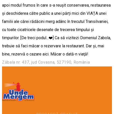
Zăbala nr. 437, jud Covasna, 527190, România