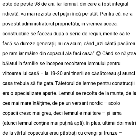
este de peste 98 de ani. Iar lemnul, din care a fost integral
ridicată, va mai rezista cel puțin încă pe-atât. Pentru că, ne-a
povestit administratorul proprietății, în vremea aceea,
construcțiile se făceau după o serie de reguli, menite să le
facă să dureze generații; nu ca acum, când „azi cântă pasărea
pe ram iar mâine din copacul ăla faci casă” 😊 Când se năștea
băiatul în familie se începea recoltarea lemnului pentru
viitoarea lui casă – la 18-20 ani tinerii se căsătoreau și atunci
casa trebuia să fie gata. Tăietorul de lemne pentru construcții
era o specializare aparte. Lemnul se recolta de la munte, de la
cea mai mare înălțime, de pe un versant nordic – acolo
copacii cresc mai greu, deci lemnul e mai tare – și iarna
(atunci lemnul conține mai puțină apă); în plus, ultimii doi metri
de la vârful copacului erau păstrați cu crengi și frunze –