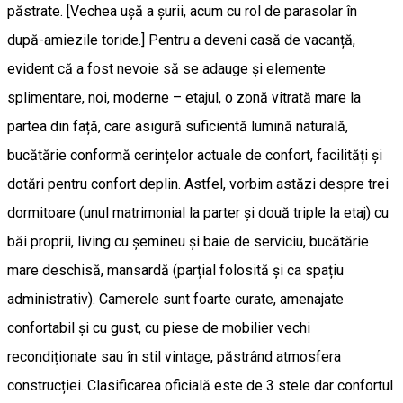
păstrate. [Vechea ușă a șurii, acum cu rol de parasolar în
după-amiezile toride.] Pentru a deveni casă de vacanță,
evident că a fost nevoie să se adauge și elemente
splimentare, noi, moderne – etajul, o zonă vitrată mare la
partea din față, care asigură suficientă lumină naturală,
bucătărie conformă cerințelor actuale de confort, facilități și
dotări pentru confort deplin. Astfel, vorbim astăzi despre trei
dormitoare (unul matrimonial la parter și două triple la etaj) cu
băi proprii, living cu șemineu și baie de serviciu, bucătărie
mare deschisă, mansardă (parțial folosită și ca spațiu
administrativ). Camerele sunt foarte curate, amenajate
confortabil și cu gust, cu piese de mobilier vechi
recondiționate sau în stil vintage, păstrând atmosfera
construcției. Clasificarea oficială este de 3 stele dar confortul