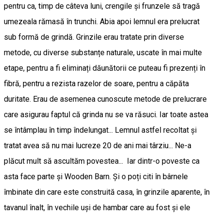
pentru ca, timp de câteva luni, crengile și frunzele să tragă
umezeala rămasă în trunchi. Abia apoi lemnul era prelucrat
sub formă de grindă. Grinzile erau tratate prin diverse
metode, cu diverse substanțe naturale, uscate în mai multe
etape, pentru a fi eliminați dăunătorii ce puteau fi prezenți în
fibră, pentru a rezista razelor de soare, pentru a căpăta
duritate. Erau de asemenea cunoscute metode de prelucrare
care asigurau faptul că grinda nu se va răsuci. Iar toate astea
se întâmplau în timp îndelungat... Lemnul astfel recoltat și
tratat avea să nu mai lucreze 20 de ani mai târziu... Ne-a
plăcut mult să ascultăm povestea... Iar dintr-o poveste ca
asta face parte și Wooden Barn. Și o poți citi în bârnele
îmbinate din care este construită casa, în grinzile aparente, în
tavanul înalt, în vechile uși de hambar care au fost și ele