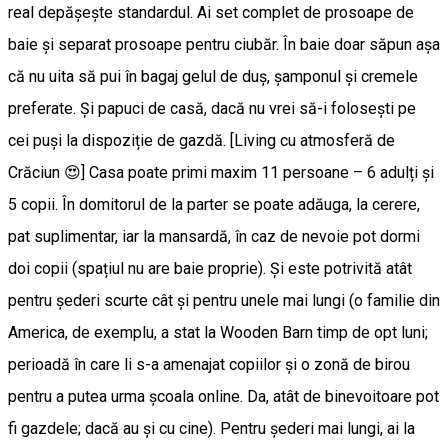
real depășește standardul. Ai set complet de prosoape de
baie și separat prosoape pentru ciubăr. În baie doar săpun așa
că nu uita să pui în bagaj gelul de duș, șamponul și cremele
preferate. Și papuci de casă, dacă nu vrei să-i folosești pe
cei puși la dispoziție de gazdă. [Living cu atmosferă de
Crăciun 😍] Casa poate primi maxim 11 persoane – 6 adulți și
5 copii. În domitorul de la parter se poate adăuga, la cerere,
pat suplimentar, iar la mansardă, în caz de nevoie pot dormi
doi copii (spațiul nu are baie proprie). Și este potrivită atât
pentru șederi scurte cât și pentru unele mai lungi (o familie din
America, de exemplu, a stat la Wooden Barn timp de opt luni;
perioadă în care li s-a amenajat copiilor și o zonă de birou
pentru a putea urma școala online. Da, atât de binevoitoare pot
fi gazdele; dacă au și cu cine). Pentru șederi mai lungi, ai la