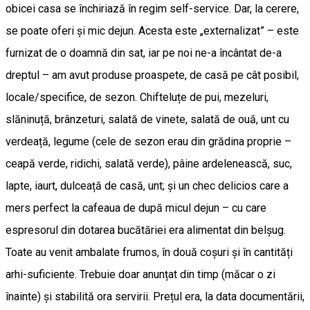
obicei casa se închiriază în regim self-service. Dar, la cerere,
se poate oferi și mic dejun. Acesta este „externalizat” – este
furnizat de o doamnă din sat, iar pe noi ne-a încântat de-a
dreptul – am avut produse proaspete, de casă pe cât posibil,
locale/specifice, de sezon. Chifteluțe de pui, mezeluri,
slăninuță, brânzeturi, salată de vinete, salată de ouă, unt cu
verdeață, legume (cele de sezon erau din grădina proprie –
ceapă verde, ridichi, salată verde), pâine ardelenească, suc,
lapte, iaurt, dulceață de casă, unt; și un chec delicios care a
mers perfect la cafeaua de după micul dejun – cu care
espresorul din dotarea bucătăriei era alimentat din belșug.
Toate au venit ambalate frumos, în două coșuri și în cantități
arhi-suficiente. Trebuie doar anunțat din timp (măcar o zi
înainte) și stabilită ora servirii. Prețul era, la data documentării,