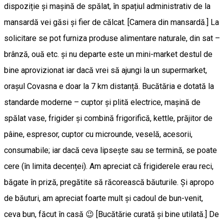
dispoziție și mașină de spălat, în spațiul administrativ de la
mansardă vei găsi și fier de călcat. [Camera din mansardă.] La
solicitare se pot furniza produse alimentare naturale, din sat –
brânză, ouă etc. și nu departe este un mini-market destul de
bine aprovizionat iar dacă vrei să ajungi la un supermarket,
orașul Covasna e doar la 7 km distanță. Bucătăria e dotată la
standarde moderne – cuptor și plită electrice, mașină de
spălat vase, frigider și combină frigorifică, kettle, prăjitor de
pâine, espresor, cuptor cu microunde, veselă, acesorii,
consumabile; iar dacă ceva lipsește sau se termină, se poate
cere (în limita decenței). Am apreciat că frigiderele erau reci,
băgate în priză, pregătite să răcorească băuturile. Și apropo
de băuturi, am apreciat foarte mult și cadoul de bun-venit,
ceva bun, făcut în casă 😉 [Bucătărie curată și bine utilată.] De