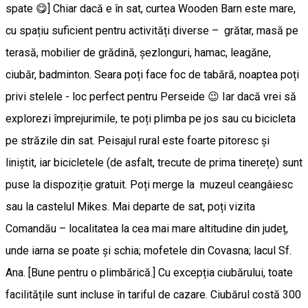
spate 😋] Chiar dacă e în sat, curtea Wooden Barn este mare,
cu spațiu suficient pentru activități diverse – grătar, masă pe
terasă, mobilier de grădină, șezlonguri, hamac, leagăne,
ciubăr, badminton. Seara poți face foc de tabără, noaptea poți
privi stelele - loc perfect pentru Perseide 😉 Iar dacă vrei să
explorezi împrejurimile, te poți plimba pe jos sau cu bicicleta
pe străzile din sat. Peisajul rural este foarte pitoresc și
liniștit, iar bicicletele (de asfalt, trecute de prima tinerețe) sunt
puse la dispoziție gratuit. Poți merge la muzeul ceangâiesc
sau la castelul Mikes. Mai departe de sat, poți vizita
Comandău – localitatea la cea mai mare altitudine din județ,
unde iarna se poate și schia; mofetele din Covasna; lacul Sf.
Ana. [Bune pentru o plimbărică.] Cu excepția ciubărului, toate
facilitățile sunt incluse în tariful de cazare. Ciubărul costă 300