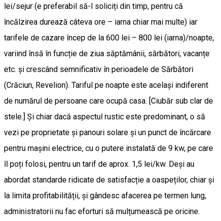
lei/sejur (e preferabil să-l soliciți din timp, pentru că
încălzirea durează câteva ore – iarna chiar mai multe) iar
tarifele de cazare încep de la 600 lei – 800 lei (iarna)/noapte,
variind însă în funcție de ziua săptămânii, sărbători, vacanțe
etc. și crescând semnificativ în perioadele de Sărbători
(Crăciun, Revelion). Tariful pe noapte este același indiferent
de numărul de persoane care ocupă casa. [Ciubăr sub clar de
stele.] Și chiar dacă aspectul rustic este predominant, o să
vezi pe proprietate și panouri solare și un punct de încărcare
pentru mașini electrice, cu o putere instalată de 9 kw, pe care
îl poți folosi, pentru un tarif de aprox. 1,5 lei/kw. Deși au
abordat standarde ridicate de satisfacție a oaspeților, chiar și
la limita profitabilității, și gândesc afacerea pe termen lung,
administratorii nu fac eforturi să mulțumească pe oricine.