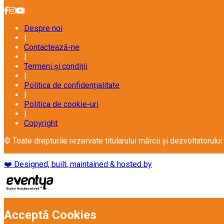
Despre noi
|
Contactează-ne
|
Termeni și condiții
|
Politica de confidențialitate
|
Politica de cookie-uri
|
Copyright
© Toate drepturile rezervate titularului mărcii și dezvoltator
❤️ Designed, built, maintained & hosted by
Acceptă Cookies