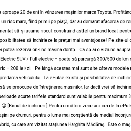
aproape 20 de ani în vânzarea mașinilor marca Toyota. Profitând 
un risc mare, fiind primii pe piață, dar au demarat afacerea de ren
eritat să-și asume riscul, construind astfel un brand local, pentru
osibilitatea să închirieze la prețuri mai avantajoase! Pe site-ul o
vei putea rezerva on-line mașina dorită. Ca să ai o viziune asupra 
lectric SUV / Full electric – poate să parcurgă 300/500 de km cu 
ctric – 208 lei/zi. Pe lângă acestea mai sunt alte câteva modele
redarea vehiculului. La ePulse există și posibilitatea de închirie
 se preocupe de întreținerea mașinilor. Iar dacă vrei să închiriez
 perioade scurte tarifele standard sunt valabile pentru maximum 
 [Biroul de închirieri.] Pentru următorii zece ani, cei de la eP
ne mașini pe drumuri, pentru o lume mai conștientă de mediul încon
 hybrid, cu care am vizitat stațiunea Harghita Mădăraș. Este o maș