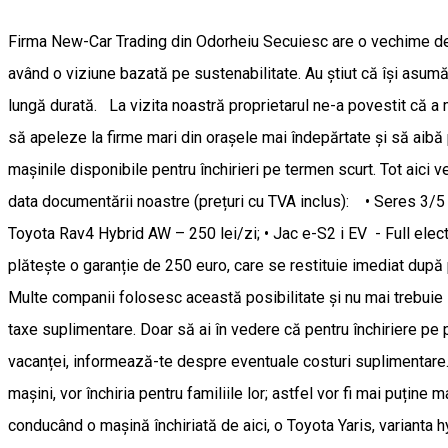
Firma New-Car Trading din Odorheiu Secuiesc are o vechime de 
având o viziune bazată pe sustenabilitate. Au știut că își asumă 
lungă durată. La vizita noastră proprietarul ne-a povestit că a m
să apeleze la firme mari din orașele mai îndepărtate și să aibă p
mașinile disponibile pentru închirieri pe termen scurt. Tot aici 
data documentării noastre (prețuri cu TVA inclus): • Seres 3/5 E
Toyota Rav4 Hybrid AW – 250 lei/zi; • Jac e-S2 i EV - Full ele
plătește o garanție de 250 euro, care se restituie imediat după p
Multe companii folosesc această posibilitate și nu mai trebuie să
taxe suplimentare. Doar să ai în vedere că pentru închiriere pe
vacanței, informează-te despre eventuale costuri suplimentare. 
mașini, vor închiria pentru familiile lor; astfel vor fi mai puți
conducând o mașină închiriată de aici, o Toyota Yaris, varianta