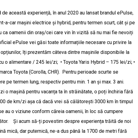
de această experiență, în anul 2020 au lansat brandul ePulse,
t-a-car mașini electrice și hybrid, pentru termen scurt, cât și pe
 ca oamenii din oraș/cei care vin în vizită să nu mai fie nevoiți
ficial ePulse vei găsi toate informațiile necesare cu privire la
opțiunilor, îți prezentăm câteva dintre mașinile disponibile la
o alimentare / 245 lei/zi; • Toyota Yaris Hybrid – 175 lei/zi; •
 marca Toyota (Corolla, CHR). Pentru perioade scurte se
re pe termen lung, respectiv pentru min. 1 an și max. 3 ani.
i o mașină pentru vacanța ta în străinătate, o poți închiria fără
300 de km/zi așa că dacă vrei să călătorești 3000 km în timpul
ulse au o viziune conform căreia oamenii, în loc să cumpere
jurător. Și acum să-ți povestim despre experiența trăită de noi
ină mică, dar puternică, ne-a dus până la 1700 de metri fără