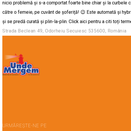
nicio problemă și s-a comportat foarte bine chiar și la curbele c
către o femeie, pe cuvânt de șoferiță! 😉 Este automată și hybri
și se predă curată și plin-la-plin. Click aici pentru a citi toți terme
Strada Beclean 49, Odorheiu Secuiesc 535600, România
URMĂREȘTE-NE PE