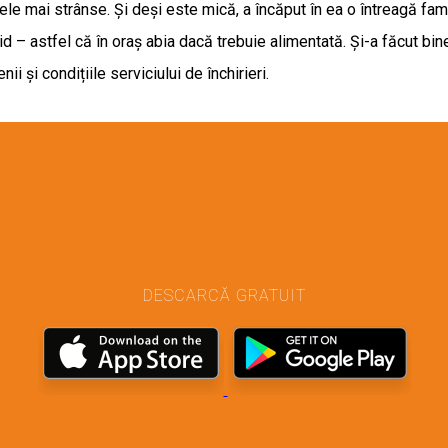
ele mai strânse. Și deși este mică, a încăput în ea o întreagă fam
d – astfel că în oraș abia dacă trebuie alimentată. Și-a făcut bi
nii și condițiile serviciului de închirieri.
DESCARCĂ GRATUIT