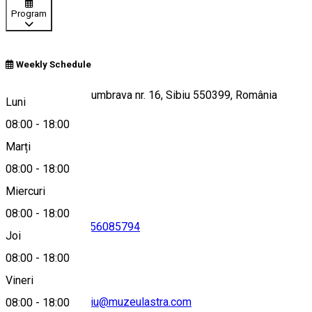
Program
Weekly Schedule
Strada Pădurea Dumbrava nr. 16, Sibiu 550399, România
Luni
08:00
-
18:00
Marți
Hartă
08:00
-
18:00
Miercuri
08:00
-
18:00
0269252999
•
0756085794
Joi
08:00
-
18:00
Vineri
muzeograf.serviciu@muzeulastra.com
08:00
-
18:00