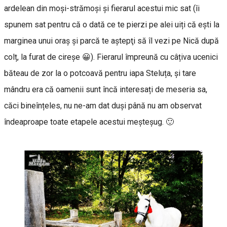
ardelean din moși-strămoşi și fierarul acestui mic sat (îi
spunem sat pentru că o dată ce te pierzi pe alei uiți că ești la
marginea unui oraș și parcă te aştepţi să îl vezi pe Nică după
colț, la furat de cireșe 😀). Fierarul împreună cu câțiva ucenici
băteau de zor la o potcoavă pentru iapa Steluța, și tare
mândru era că oamenii sunt încă interesați de meseria sa,
căci bineînțeles, nu ne-am dat duși până nu am observat
îndeaproape toate etapele acestui meșteșug. 🙂