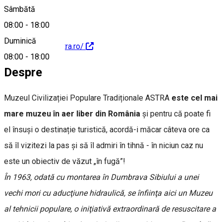
Sâmbătă
08:00
-
18:00
Duminică
https://muzeulastra.ro/
08:00
-
18:00
Despre
Muzeul Civilizației Populare Tradiționale ASTRA
este cel mai
mare muzeu în aer liber din România
şi pentru că poate fi
el însuși o destinație turistică, acordă-i măcar câteva ore ca
să îl vizitezi la pas şi să îl admiri în tihnă - în niciun caz nu
este un obiectiv de văzut „în fugă”!
În 1963, odată cu montarea în Dumbrava Sibiului a unei
vechi mori cu aducţiune hidraulică, se înfiinţa aici un Muzeu
al tehnicii populare, o iniţiativă extraordinară de resuscitare a