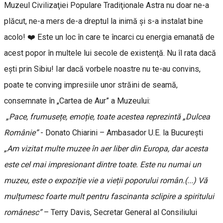
Muzeul Civilizaţiei Populare Tradiţionale Astra nu doar ne-a
plăcut, ne-a mers de-a dreptul la inimă şi s-a instalat bine
acolo! ❤️ Este un loc în care te încarci cu energia emanată de
acest popor în multele lui secole de existenţă. Nu îl rata dacă
eşti prin Sibiu! Iar dacă vorbele noastre nu te-au convins,
poate te conving impresiile unor străini de seamă,
consemnate în „Cartea de Aur” a Muzeului:
„Pace, frumusețe, emoție, toate acestea reprezintă „Dulcea
Românie”
- Donato Chiarini – Ambasador U.E. la București
„Am vizitat multe muzee în aer liber din Europa, dar acesta
este cel mai impresionant dintre toate. Este nu numai un
muzeu, este o expoziție vie a vieții poporului român.(...) Vă
mulțumesc foarte mult pentru fascinanta sclipire a spiritului
românesc”
– Terry Davis, Secretar General al Consiliului