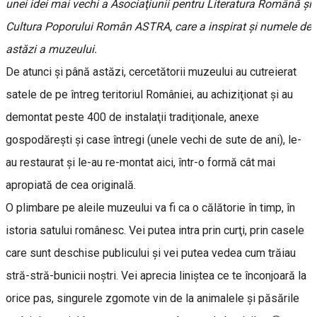
unei idei mai vechi a Asociaţiunii pentru Literatura Română şi
Cultura Poporului Român ASTRA, care a inspirat şi numele de
astăzi a muzeului.
De atunci şi până astăzi, cercetătorii muzeului au cutreierat
satele de pe întreg teritoriul României, au achiziţionat şi au
demontat peste 400 de instalaţii tradiţionale, anexe
gospodăreşti şi case întregi (unele vechi de sute de ani), le-
au restaurat şi le-au re-montat aici, într-o formă cât mai
apropiată de cea originală.
O plimbare pe aleile muzeului va fi ca o călătorie în timp, în
istoria satului românesc. Vei putea intra prin curţi, prin casele
care sunt deschise publicului şi vei putea vedea cum trăiau
stră-stră-bunicii noştri. Vei aprecia liniștea ce te înconjoară la
orice pas, singurele zgomote vin de la animalele şi păsările