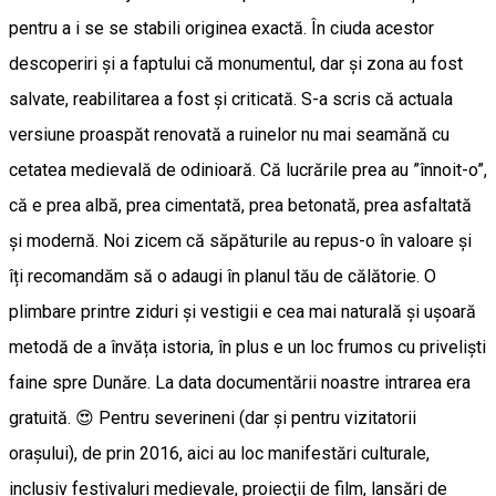
pentru a i se se stabili originea exactă. În ciuda acestor
descoperiri și a faptului că monumentul, dar și zona au fost
salvate, reabilitarea a fost și criticată. S-a scris că actuala
versiune proaspăt renovată a ruinelor nu mai seamănă cu
cetatea medievală de odinioară. Că lucrările prea au ”înnoit-o”,
că e prea albă, prea cimentată, prea betonată, prea asfaltată
și modernă. Noi zicem că săpăturile au repus-o în valoare și
îți recomandăm să o adaugi în planul tău de călătorie. O
plimbare printre ziduri și vestigii e cea mai naturală și ușoară
metodă de a învăța istoria, în plus e un loc frumos cu priveliști
faine spre Dunăre. La data documentării noastre intrarea era
gratuită. 😍 Pentru severineni (dar şi pentru vizitatorii
oraşului), de prin 2016, aici au loc manifestări culturale,
inclusiv festivaluri medievale, proiecţii de film, lansări de