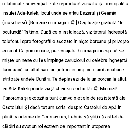
relaționate secvențial, este reprodusă vizual ulița principală a
insulei Ada-Kaleh, locul unde se aflau Bazarul și Geamia
(moscheea). [Borcane cu imagini. 😍] O aplicaţie gratuită ”te
scufundă” în timp. După ce o instalează, vizitatorul îndreaptă
telefonul spre fotografiile așezate în niște borcane şi priveşte
ecranul. Ca prin minune, personajele din imagini încep să se
mişte: un nene cu fes împinge căruciorul cu celebra înghețată
turcească, un altul sare un șotron, în timp ce o ambarcaţiune
străbate undele Dunării. Te deplasezi de la un borcan la altul,
iar Ada Kaleh prinde viață chiar sub ochii tăi. 😍 Minunat!
Panorama și expoziția sunt cumva piesele de rezistență ale
Castelului. Și dacă tot am scris despre Castelul de Apă în
plină pandemie de Coronavirus, trebuie să știți că astfel de
clădiri au avut un rol extrem de important în stoparea