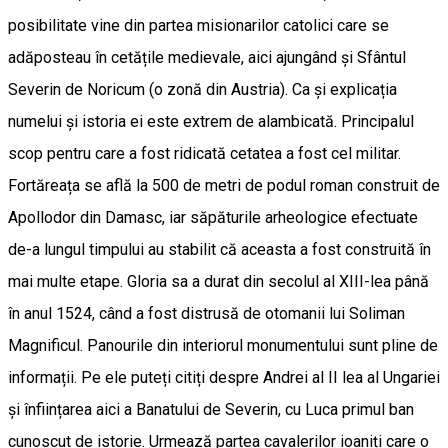
posibilitate vine din partea misionarilor catolici care se
adăposteau în cetățile medievale, aici ajungând și Sfântul
Severin de Noricum (o zonă din Austria). Ca și explicația
numelui și istoria ei este extrem de alambicată. Principalul
scop pentru care a fost ridicată cetatea a fost cel militar.
Fortăreața se află la 500 de metri de podul roman construit de
Apollodor din Damasc, iar săpăturile arheologice efectuate
de-a lungul timpului au stabilit că aceasta a fost construită în
mai multe etape. Gloria sa a durat din secolul al XIII-lea până
în anul 1524, când a fost distrusă de otomanii lui Soliman
Magnificul. Panourile din interiorul monumentului sunt pline de
informații. Pe ele puteți citiți despre Andrei al II lea al Ungariei
și înființarea aici a Banatului de Severin, cu Luca primul ban
cunoscut de istorie. Urmează partea cavalerilor ioaniți care o