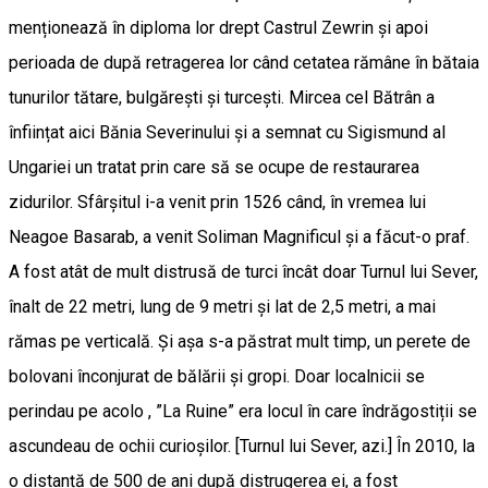
menționează în diploma lor drept Castrul Zewrin și apoi
perioada de după retragerea lor când cetatea rămâne în bătaia
tunurilor tătare, bulgărești și turcești. Mircea cel Bătrân a
înființat aici Bănia Severinului și a semnat cu Sigismund al
Ungariei un tratat prin care să se ocupe de restaurarea
zidurilor. Sfârșitul i-a venit prin 1526 când, în vremea lui
Neagoe Basarab, a venit Soliman Magnificul și a făcut-o praf.
A fost atât de mult distrusă de turci încât doar Turnul lui Sever,
înalt de 22 metri, lung de 9 metri și lat de 2,5 metri, a mai
rămas pe verticală. Și așa s-a păstrat mult timp, un perete de
bolovani înconjurat de bălării și gropi. Doar localnicii se
perindau pe acolo , ”La Ruine” era locul în care îndrăgostiții se
ascundeau de ochii curioșilor. [Turnul lui Sever, azi.] În 2010, la
o distanță de 500 de ani după distrugerea ei, a fost