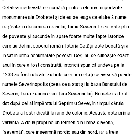
Cetatea medievală se numără printre cele mai importante
monumente ale Drobetei și de ea se leagă celelalte 2 nume
regăsite în denumirea orașului, Turnu-Severin. Locul este plin
de poveste și ascunde în spate foarte multe fapte istorice
care au definit poporul român. Istoria Cetății este bogată și a
lăsat în urmă nenumărate povești. Deși nu se cunoaște exact
anul în care a fost construită, istoricii spun că undeva pe la
1233 au fost ridicate zidurile unei noi cetăți ce avea să poarte
numele Severinopolis (ceea ce a stat și la baza Banatului de
Severin, Terra Zeurino sau Țara Severinului). Numele i-a fost
dat după cel al împăratului Septimiu Sever, în timpul căruia
Drobeta a fost ridicată la rang de colonie. Aceasta este prima
variantă. A doua propune un termen din limba slavonă,
”severnâi”, care înseamnă nordic sau din nord, iar a treia