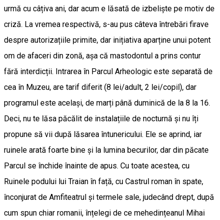
urmă cu câțiva ani, dar acum e lăsată de izbeliște pe motiv de
criză. La vremea respectivă, s-au pus câteva întrebări firave
despre autorizațiile primite, dar inițiativa aparține unui potent
om de afaceri din zonă, așa că mastodontul a prins contur
fără interdicții. Intrarea în Parcul Arheologic este separată de
cea în Muzeu, are tarif diferit (8 lei/adult, 2 lei/copil), dar
programul este același, de marți până duminică de la 8 la 16.
Deci, nu te lăsa păcălit de instalațiile de nocturnă și nu îți
propune să vii după lăsarea întunericului. Ele se aprind, iar
ruinele arată foarte bine și la lumina becurilor, dar din păcate
Parcul se închide înainte de apus. Cu toate acestea, cu
Ruinele podului lui Traian în față, cu Castrul roman în spate,
înconjurat de Amfiteatrul și termele sale, judecând drept, după
cum spun chiar romanii, înțelegi de ce mehedințeanul Mihai