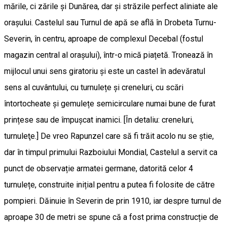
mările, ci zările și Dunărea, dar și străzile perfect aliniate ale
orașului. Castelul sau Turnul de apă se află în Drobeta Turnu-
Severin, în centru, aproape de complexul Decebal (fostul
magazin central al orașului), într-o mică piațetă. Tronează în
mijlocul unui sens giratoriu și este un castel în adevăratul
sens al cuvântului, cu turnulețe și creneluri, cu scări
întortocheate și gemulețe semicirculare numai bune de furat
prințese sau de împușcat inamici. [În detaliu: creneluri,
turnuleţe.] De vreo Rapunzel care să fi trăit acolo nu se știe,
dar în timpul primului Razboiului Mondial, Castelul a servit ca
punct de observație armatei germane, datorită celor 4
turnulețe, construite inițial pentru a putea fi folosite de către
pompieri. Dăinuie în Severin de prin 1910, iar despre turnul de
aproape 30 de metri se spune că a fost prima construcție de