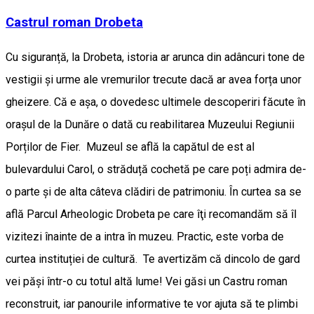
Castrul roman Drobeta
Cu siguranță, la Drobeta, istoria ar arunca din adâncuri tone de
vestigii și urme ale vremurilor trecute dacă ar avea forța unor
gheizere. Că e așa, o dovedesc ultimele descoperiri făcute în
orașul de la Dunăre o dată cu reabilitarea Muzeului Regiunii
Porților de Fier. Muzeul se află la capătul de est al
bulevardului Carol, o străduță cochetă pe care poți admira de-
o parte și de alta câteva clădiri de patrimoniu. În curtea sa se
află Parcul Arheologic Drobeta pe care îţi recomandăm să îl
vizitezi înainte de a intra în muzeu. Practic, este vorba de
curtea instituției de cultură. Te avertizăm că dincolo de gard
vei păşi într-o cu totul altă lume! Vei găsi un Castru roman
reconstruit, iar panourile informative te vor ajuta să te plimbi