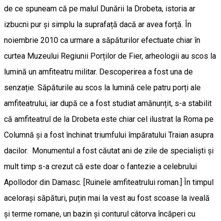
de ce spuneam că pe malul Dunării la Drobeta, istoria ar
izbucni pur și simplu la suprafață dacă ar avea forță. În
noiembrie 2010 ca urmare a săpăturilor efectuate chiar în
curtea Muzeului Regiunii Porților de Fier, arheologii au scos la
lumină un amfiteatru militar. Descoperirea a fost una de
senzație. Săpăturile au scos la lumină cele patru porți ale
amfiteatrului, iar după ce a fost studiat amănunțit, s-a stabilit
că amfiteatrul de la Drobeta este chiar cel ilustrat la Roma pe
Columnă și a fost închinat triumfului împăratului Traian asupra
dacilor. Monumentul a fost căutat ani de zile de specialiști și
mult timp s-a crezut că este doar o fantezie a celebrului
Apollodor din Damasc. [Ruinele amfiteatrului roman.] În timpul
acelorași săpături, puțin mai la vest au fost scoase la iveală
și terme romane, un bazin și conturul câtorva încăperi cu