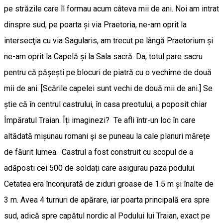
pe străzile care îl formau acum câteva mii de ani. Noi am intrat
dinspre sud, pe poarta și via Praetoria, ne-am oprit la
intersecţia cu via Sagularis, am trecut pe lângă Praetorium și
ne-am oprit la Capelă și la Sala sacră. Da, totul pare sacru
pentru că pășești pe blocuri de piatră cu o vechime de două
mii de ani. [Scările capelei sunt vechi de două mii de ani.] Se
știe că în centrul castrului, în casa preotului, a poposit chiar
Împăratul Traian. Îți imaginezi? Te afli într-un loc în care
altădată mișunau romani și se puneau la cale planuri mărețe
de făurit lumea. Castrul a fost construit cu scopul de a
adăposti cei 500 de soldați care asigurau paza podului.
Cetatea era înconjurată de ziduri groase de 1.5 m și înalte de
3 m. Avea 4 turnuri de apărare, iar poarta principală era spre
sud, adică spre capătul nordic al Podului lui Traian, exact pe