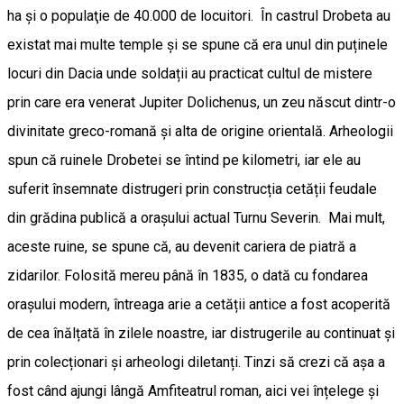
ha şi o populaţie de 40.000 de locuitori. În castrul Drobeta au
existat mai multe temple și se spune că era unul din puținele
locuri din Dacia unde soldații au practicat cultul de mistere
prin care era venerat Jupiter Dolichenus, un zeu născut dintr-o
divinitate greco-romană și alta de origine orientală. Arheologii
spun că ruinele Drobetei se întind pe kilometri, iar ele au
suferit însemnate distrugeri prin construcția cetății feudale
din grădina publică a orașului actual Turnu Severin. Mai mult,
aceste ruine, se spune că, au devenit cariera de piatră a
zidarilor. Folosită mereu până în 1835, o dată cu fondarea
orașului modern, întreaga arie a cetății antice a fost acoperită
de cea înălțată în zilele noastre, iar distrugerile au continuat și
prin colecționari și arheologi diletanți. Tinzi să crezi că așa a
fost când ajungi lângă Amfiteatrul roman, aici vei înțelege și