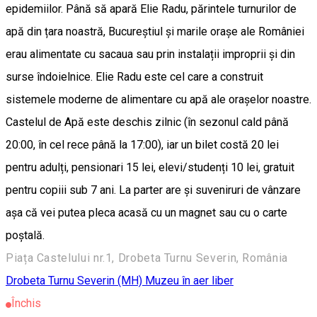
epidemiilor. Până să apară Elie Radu, părintele turnurilor de
apă din țara noastră, Bucureștiul și marile orașe ale României
erau alimentate cu sacaua sau prin instalații improprii și din
surse îndoielnice. Elie Radu este cel care a construit
sistemele moderne de alimentare cu apă ale orașelor noastre.
Castelul de Apă este deschis zilnic (în sezonul cald până
20:00, în cel rece până la 17:00), iar un bilet costă 20 lei
pentru adulți, pensionari 15 lei, elevi/studenți 10 lei, gratuit
pentru copiii sub 7 ani. La parter are și suveniruri de vânzare
așa că vei putea pleca acasă cu un magnet sau cu o carte
poștală.
Piața Castelului nr.1, Drobeta Turnu Severin, România
Drobeta Turnu Severin (MH)
Muzeu în aer liber
Închis