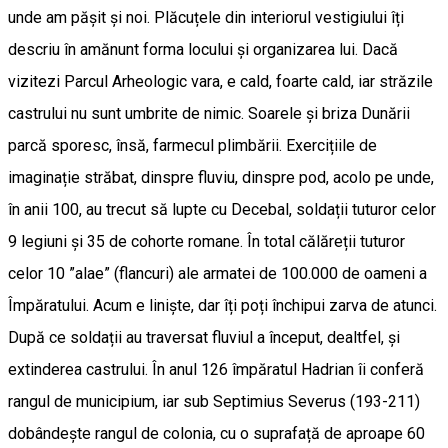
unde am pășit și noi. Plăcuțele din interiorul vestigiului îți
descriu în amănunt forma locului și organizarea lui. Dacă
vizitezi Parcul Arheologic vara, e cald, foarte cald, iar străzile
castrului nu sunt umbrite de nimic. Soarele și briza Dunării
parcă sporesc, însă, farmecul plimbării. Exercițiile de
imaginație străbat, dinspre fluviu, dinspre pod, acolo pe unde,
în anii 100, au trecut să lupte cu Decebal, soldații tuturor celor
9 legiuni și 35 de cohorte romane. În total călăreții tuturor
celor 10 ”alae” (flancuri) ale armatei de 100.000 de oameni a
Împăratului. Acum e liniște, dar îți poți închipui zarva de atunci.
După ce soldații au traversat fluviul a început, dealtfel, și
extinderea castrului. În anul 126 împăratul Hadrian îi conferă
rangul de municipium, iar sub Septimius Severus (193-211)
dobândeşte rangul de colonia, cu o suprafață de aproape 60