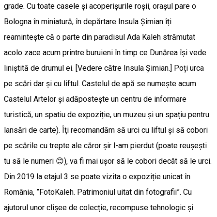
grade. Cu toate casele și acoperișurile roșii, orașul pare o
Bologna în miniatură, în depărtare Insula Șimian îți
reamintește că o parte din paradisul Ada Kaleh strămutat
acolo zace acum printre buruieni în timp ce Dunărea își vede
liniștită de drumul ei. [Vedere către Insula Șimian.] Poți urca
pe scări dar și cu liftul. Castelul de apă se numește acum
Castelul Artelor și adăpostește un centru de informare
turistică, un spatiu de expoziție, un muzeu și un spațiu pentru
lansări de carte). Îţi recomandăm să urci cu liftul și să cobori
pe scările cu trepte ale căror șir l-am pierdut (poate reușești
tu să le numeri 😊), va fi mai ușor să le cobori decât să le urci.
Din 2019 la etajul 3 se poate vizita o expoziție unicat în
România, ”FotoKaleh. Patrimoniul uitat din fotografii”. Cu
ajutorul unor clișee de colecție, recompuse tehnologic și