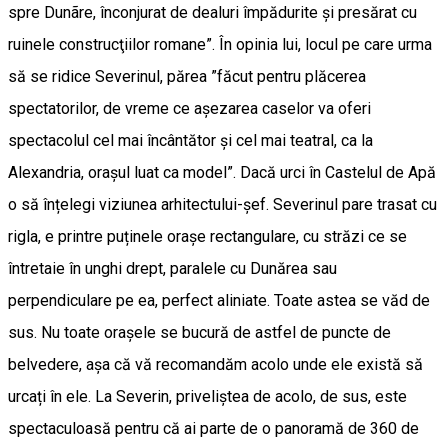
spre Dunãre, înconjurat de dealuri împădurite şi presărat cu
ruinele construcţiilor romane”. În opinia lui, locul pe care urma
să se ridice Severinul, părea ”făcut pentru plăcerea
spectatorilor, de vreme ce aşezarea caselor va oferi
spectacolul cel mai încântător şi cel mai teatral, ca la
Alexandria, oraşul luat ca model”. Dacă urci în Castelul de Apă
o să înțelegi viziunea arhitectului-șef. Severinul pare trasat cu
rigla, e printre puținele orașe rectangulare, cu străzi ce se
întretaie în unghi drept, paralele cu Dunărea sau
perpendiculare pe ea, perfect aliniate. Toate astea se văd de
sus. Nu toate orașele se bucură de astfel de puncte de
belvedere, așa că vă recomandăm acolo unde ele există să
urcați în ele. La Severin, priveliștea de acolo, de sus, este
spectaculoasă pentru că ai parte de o panoramă de 360 de