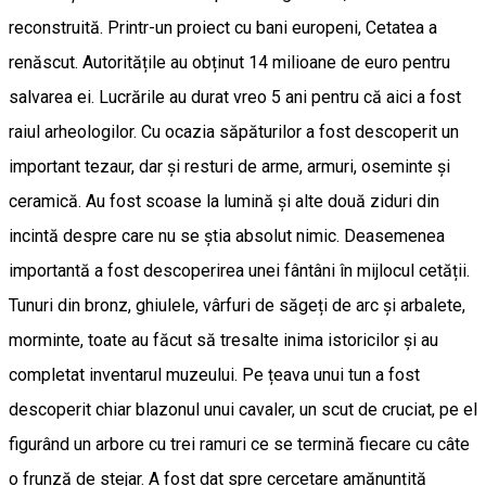
reconstruită. Printr-un proiect cu bani europeni, Cetatea a
renăscut. Autoritățile au obținut 14 milioane de euro pentru
salvarea ei. Lucrările au durat vreo 5 ani pentru că aici a fost
raiul arheologilor. Cu ocazia săpăturilor a fost descoperit un
important tezaur, dar și resturi de arme, armuri, oseminte și
ceramică. Au fost scoase la lumină și alte două ziduri din
incintă despre care nu se știa absolut nimic. Deasemenea
importantă a fost descoperirea unei fântâni în mijlocul cetății.
Tunuri din bronz, ghiulele, vârfuri de săgeți de arc și arbalete,
morminte, toate au făcut să tresalte inima istoricilor și au
completat inventarul muzeului. Pe țeava unui tun a fost
descoperit chiar blazonul unui cavaler, un scut de cruciat, pe el
figurând un arbore cu trei ramuri ce se termină fiecare cu câte
o frunză de stejar. A fost dat spre cercetare amănunțită