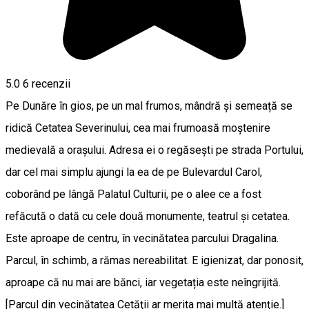
5.0
6
recenzii
Pe Dunăre în gios, pe un mal frumos, mândră și semeață se
ridică Cetatea Severinului, cea mai frumoasă moștenire
medievală a orașului. Adresa ei o regăsești pe strada Portului,
dar cel mai simplu ajungi la ea de pe Bulevardul Carol,
coborând pe lângă Palatul Culturii, pe o alee ce a fost
refăcută o dată cu cele două monumente, teatrul și cetatea.
Este aproape de centru, în vecinătatea parcului Dragalina.
Parcul, în schimb, a rămas nereabilitat. E igienizat, dar ponosit,
aproape că nu mai are bănci, iar vegetația este neîngrijită.
[Parcul din vecinătatea Cetăţii ar merita mai multă atenţie.]