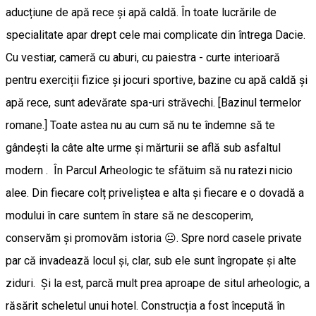
aducțiune de apă rece și apă caldă. În toate lucrările de
specialitate apar drept cele mai complicate din întrega Dacie.
Cu vestiar, cameră cu aburi, cu paiestra - curte interioară
pentru exerciții fizice și jocuri sportive, bazine cu apă caldă și
apă rece, sunt adevărate spa-uri străvechi. [Bazinul termelor
romane.] Toate astea nu au cum să nu te îndemne să te
gândești la câte alte urme și mărturii se află sub asfaltul
modern . În Parcul Arheologic te sfătuim să nu ratezi nicio
alee. Din fiecare colț priveliștea e alta și fiecare e o dovadă a
modului în care suntem în stare să ne descoperim,
conservăm și promovăm istoria 😐. Spre nord casele private
par că invadează locul și, clar, sub ele sunt îngropate și alte
ziduri. Și la est, parcă mult prea aproape de situl arheologic, a
răsărit scheletul unui hotel. Construcția a fost începută în