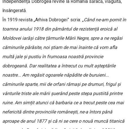
Independență Dobrogea revine la România săracă, vlăguită,
însângerată.
În 1919 revista „Arhiva Dobrogei” scria:
„Când ne-am pornit în
toamna anului 1918 din pământul de rezistență eroică al
Moldovei iarăși către țărmurile Mării Negre, spre a ne regăsi
căminurile părăsite, noi știam de mai înainte că vom afla
multă jale și pustiu în frumoasa noastră provincie
dobrogeană. Dar realitatea a întrecut cu mult așteptările
noastre... Am regăsit ogoarele năpădite de buruieni...
căminurile sparte, mii de orfani rămași pe drumuri, frigul și
vânturile triste ale mării șuerând peste stepa pustiită printre
ruine. Am simțit atunci că barbaria ce a trecut peste cea mai
nefericită dintre provinciile românești, ne-a întors până
aproape de anul 1877 și că ni se cere o nouă muncă titanică