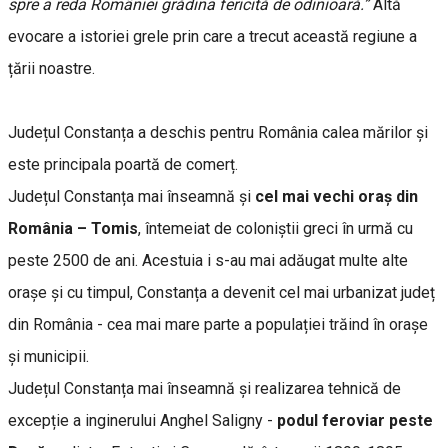
spre a reda României grădina fericită de odinioară.”
Altă
evocare a istoriei grele prin care a trecut această regiune a
țării noastre.
Județul Constanța a deschis pentru România calea mărilor și
este principala poartă de comerț.
Județul Constanța mai înseamnă și
cel mai vechi oraș din
România – Tomis
, întemeiat de coloniștii greci în urmă cu
peste 2500 de ani. Acestuia i s-au mai adăugat multe alte
orașe și cu timpul, Constanța a devenit cel mai urbanizat județ
din România - cea mai mare parte a populației trăind în orașe
și municipii.
Județul Constanța mai înseamnă și realizarea tehnică de
excepție a inginerului Anghel Saligny -
podul feroviar peste