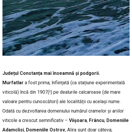
Județul Constanța mai înseamnă și podgorii.
Murfatlar
a fost prima; înființată (ca stațiune experimentală
viticolă) încă din 1907(!) pe dealurile calcaroase (de mare
valoare pentru cunoscători) ale localității cu același nume.
Odată cu dezvoltarea domeniului numărul cramelor și ariilor
viticole a crescut semnificativ –
Viișoara
,
Frâncu
,
Domeniile
Adamclisi
,
Domeniile Ostrov
, Alira sunt doar câteva;