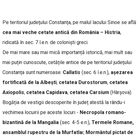
Pe teritoriul județului Constanța, pe malul lacului Sinoe se află
cea mai veche cetate antică din România – Histria
,
ridicată în sec. 7 î.e.n. de coloniști greci.
De mai mare sau mai mică importanță istorică, mai mult sau
mai puțin cunoscute, cetățile antice de pe teritoriul județului
Constanța sunt numeroase:
Callatis
(sec. 6 î.e.n.),
așezarea
fortificată de la Albești
,
cetatea Durostorum
,
cetatea
Axiopolis
,
cetatea Capidava
,
cetatea Carsium
(Hârșova).
Bogăția de vestigii descoperite în județ atestă la rându-i
vechimea locuirii pe aceste locuri -
Necropola romano-
bizantină de la Mangalia
(sec. 4-5 e.n.),
Termele Romane,
ansamblul rupestru de la Murfatla
r,
Mormântul pictat de