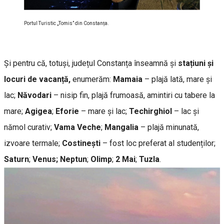
Portul Turistic „Tomis” din Constanța.
Și pentru că, totuși, județul Constanța înseamnă și
stațiuni și
locuri de vacanță,
enumerăm:
Mamaia
– plajă lată, mare și
lac;
Năvodari
– nisip fin, plajă frumoasă, amintiri cu tabere la
mare;
Agigea
;
Eforie
– mare și lac;
Techirghiol
– lac și
nămol curativ;
Vama Veche
;
Mangalia
– plajă minunată,
izvoare termale;
Costinești
– fost loc preferat al studenților;
Saturn
;
Venus;
Neptun
;
Olimp
;
2 Mai
;
Tuzla
.