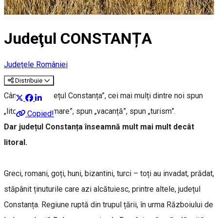
Judeţul CONSTANȚA
Judeţele României
Distribuie
Când spun „județul Constanța”, cei mai mulți dintre noi spun
„litoral”, spun “mare”, spun „vacanță”, spun „turism”.
Copied!
Dar județul Constanța înseamnă mult mai mult decât
litoral.
Greci, romani, goți, huni, bizantini, turci – toți au invadat, prădat,
stăpânit ținuturile care azi alcătuiesc, printre altele, județul
Constanța. Regiune ruptă din trupul țării, în urma Războiului de