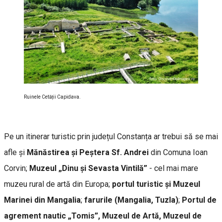
Ruinele Cetății Capidava.
Pe un itinerar turistic prin județul Constanța ar trebui să se mai
afle și
Mănăstirea și Peștera Sf. Andrei
din Comuna Ioan
Corvin;
Muzeul „Dinu şi Sevasta Vintilă”
- cel mai mare
muzeu rural de artă din Europa;
portul turistic și Muzeul
Marinei din Mangalia
;
farurile (Mangalia, Tuzla)
;
Portul de
agrement nautic „Tomis”, Muzeul de Artă, Muzeul de