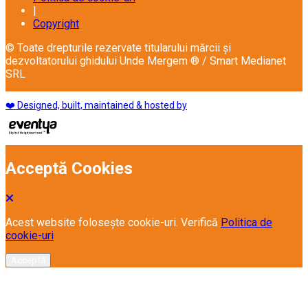
|
Copyright
© Toate drepturile rezervate titularului mărcii și
dezvoltatorului ghidului Unde Mergem ® / Smart Medianet
SRL
❤️ Designed, built, maintained & hosted by
Acceptă Cookies
Acest website folosește cookie-uri. Verifică
Politica de
cookie-uri
Acceptă