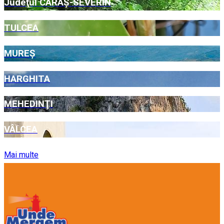
Judeţul CARAŞ-SEVERIN
TULCEA
MUREŞ
HARGHITA
MEHEDINŢI
VÂLCEA
Mai multe