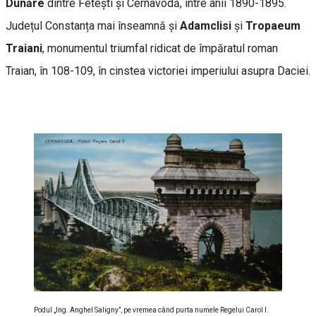
Dunăre
dintre Fetești și Cernavodă, între anii 1890-1895.
Județul Constanța mai înseamnă și
Adamclisi
și
Tropaeum
Traiani
, monumentul triumfal ridicat de împăratul roman
Traian, în 108-109, în cinstea victoriei imperiului asupra Daciei.
Podul „Ing. Anghel Saligny”, pe vremea când purta numele Regelui Carol I.