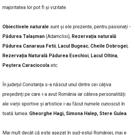
majoritatea lor pot fi și vizitate.
Obiectivele naturale
sunt și ele prezente, pentru pasionați -
Pădurea Talașman
(Adamclisi),
Rezervația naturală
Pădurea Canaraua Fetii
,
Lacul Bugeac
,
Cheile Dobrogei
,
Rezervația Naturală Pădurea Esechioi
,
Lacul Oltina
,
Peștera Caraciocola
etc.
În județul Constanța s-a născut unul dintre cei câțiva
președinți pe care i-a avut România iar câteva personalități
ale vieții sportive și artistice i-au făcut numele cunoscut în
toată lumea:
Gheorghe Hagi, Simona Halep, Stere Gulea
.
Mai mult decât că este așezat în sud-estul României, mai e