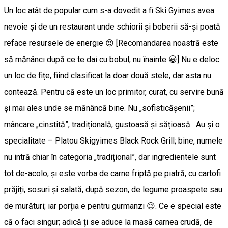
Un loc atât de popular cum s-a dovedit a fi Ski Gyimes avea
nevoie și de un restaurant unde schiorii și boberii să-și poată
reface resursele de energie 😍 [Recomandarea noastră este
să mănânci după ce te dai cu bobul, nu înainte 😀] Nu e deloc
un loc de fițe, fiind clasificat la doar două stele, dar asta nu
contează. Pentru că este un loc primitor, curat, cu servire bună
și mai ales unde se mănâncă bine. Nu „sofisticășenii”;
mâncare „cinstită”, tradițională, gustoasă și sățioasă. Au și o
specialitate – Platou Skigyimes Black Rock Grill; bine, numele
nu intră chiar în categoria „tradițional”, dar ingredientele sunt
tot de-acolo; și este vorba de carne friptă pe piatră, cu cartofi
prăjiți, sosuri și salată, după sezon, de legume proaspete sau
de murături; iar porția e pentru gurmanzi 😉. Ce e special este
că o faci singur; adică ți se aduce la masă carnea crudă, de