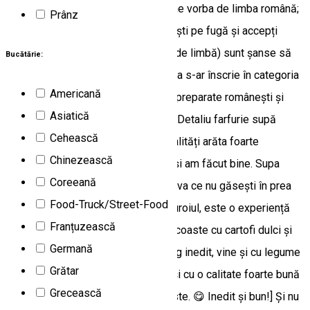
cam este...) și din păcate și când vine vorba de limba română;
Prânz
dacă însă ai un pic de răbdare (nu ești pe fugă și accepți
micile dificultăți ridicate de bariera de limbă) sunt șanse să
Bucătărie:
pleci cu o amintire plăcută. Bucătăria s-ar înscrie în categoria
Americană
„internațional” dar meniul include și preparate românești și
Asiatică
ungurești; multinațional 🙂 și variat. [Detaliu farfurie supă
Cehească
cremă de usturoi.] Pagina de specialități arăta foarte
Chinezească
atrăgător, așa că ne-am oprit la ea; și am făcut bine. Supa
Coreeană
cremă de usturoi (15 lei, 250g) e ceva ce nu găsești în prea
Food-Truck/Street-Food
multe meniuri iar dacă nu urăști usturoiul, este o experiență
Franțuzească
plăcută pentru papile. Coșulețul de coaste cu cartofi dulci și
Germană
zucchini la grătar, pe lângă un plating inedit, vine și cu legume
Grătar
asociate cum nu prea e „standard” și cu o calitate foarte bună
Grecească
(35 lei, 350/350g). [Coşuleţ de coaste. 😋 Inedit şi bun!] Și nu