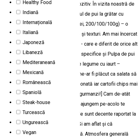
Healthy Food
doar specialitățile ne-au surprins pozitiv. În vizita noastră de
Indiană
documentare ne-a plăcut mult pieptul de pui la grătar cu
Internațională
mozzarella și legume la grătar (23 lei, 200/100/100g) – o
Italiană
combinație foarte plăcută de arome și texturi. Am mai încercat
Japoneză
și Gulașul ceangăiesc (15 lei, 400g) - care e diferit de orice alt
Libaneză
gulaș gustat anterior, cu ingrediente specifice și Pulpa de pui
Mediteraneană
la grătar cu cartofi chips și salată de legume cu iaurt –
Mexicană
gustoasă, plăcut condimentată dar ne-ar fi plăcut ca salata să
Românească
fie un pic mai mare și mai bine asezonată iar cartofii chips mai
Spaniolă
crocanți. [Gulaş ceangăiesc. Pentru gurmanzi!] Cam de-atât
Steak-house
ne-au ținut curelele 😀 dar când mai ajungem pe-acolo te
Turcească
ținem la curent cu noutățile. Prețurile sunt decente raportat la
Ungurească
calitatea și cantitatea preparatelor. Și am aflat și că
Vegan
brânzeturile vin de la o fabrică locală. Atmosfera generală