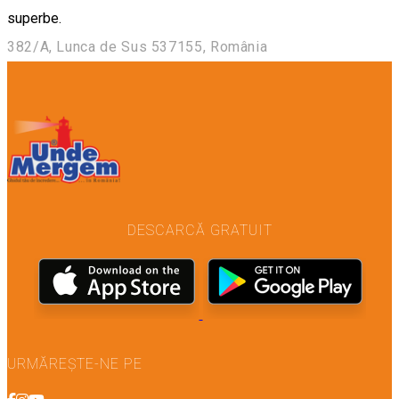
superbe.
382/A, Lunca de Sus 537155, România
DESCARCĂ GRATUIT
URMĂREȘTE-NE PE