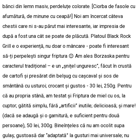
bănci din lemn masiv, perdeluțe colorate. [Ciorba de fasole cu
afumătură, de minune cu ceapă!] Noi am încercat câteva
chestii care ni s-au părut mai interesante, iar impresia de
după a fost una cât se poate de plăcută. Platoul Black Rock
Grill e o experiență, nu doar o mâncare - poate fi interesant
să-ți perpelești singur friptura 😊 Am ales Borzaska pentru
caracterul tradițional – e un „șnițel unguresc”, făcut în crustă
de cartofi și presărat din belșug cu cașcaval și sos de
smântână cu usturoi; crocant și gustos - 30 lei, 250g. Pentru
că au propria stână, am testat și Friptura de miel cu os, la
cuptor; gătită simplu, fără „artificii” inutile; delicioasă; și mare!
(dacă se adaugă și o garnitură, e suficient pentru două
persoane), 50 lei, 300g. Bineînțeles că nu am ocolit supa
gulaș; gustoasă dar “adaptată” la gusturi mai universale; nu