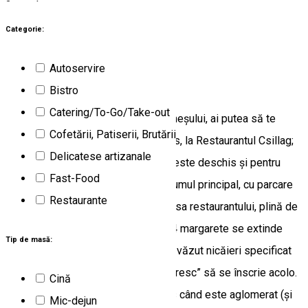
2
rezultate
Lunca de Jos (HR)
Restaurante
Categorie:
Deschis
Autoservire
Csillag
Bistro
Catering/To-Go/Take-out
Dacă ești pe DN 12A pe Valea Ghimeșului, ai putea să te
Cofetării, Patiserii, Brutării
oprești pentru masă în Lunca de Jos, la Restaurantul Csillag;
Delicatese artizanale
este restaurantul unei pensiuni dar este deschis și pentru
Fast-Food
clienții necazați. Plasat exact pe drumul principal, cu parcare
Restaurante
încăpătoare și terasă drăguță. [Terasa restaurantului, plină de
verde. 😍] Clasificarea pensiunii la 4 margarete se extinde
Tip de masă:
probabil tacit și la restaurant; nu am văzut nicăieri specificat
acest detaliu dar preparatele „își doresc” să se înscrie acolo.
Cină
Servirea cam „șchioapătă”, mai ales când este aglomerat (și
Mic-dejun