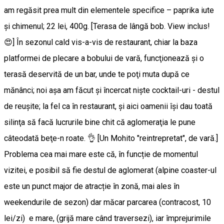
am regăsit prea mult din elementele specifice – paprika iute
și chimenul; 22 lei, 400g. [Terasa de lângă bob. View inclus!
😍] În sezonul cald vis-a-vis de restaurant, chiar la baza
platformei de plecare a bobului de vară, funcţionează şi o
terasă deservită de un bar, unde te poţi muta după ce
mănânci; noi aşa am făcut şi încercat nişte cocktail-uri - destul
de reuşite; la fel ca în restaurant, şi aici oamenii îşi dau toată
silinţa să facă lucrurile bine chit că aglomeraţia le pune
câteodată beţe-n roate. 👌 [Un Mohito "reintrepretat", de vară.]
Problema cea mai mare este că, în funcție de momentul
vizitei, e posibil să fie destul de aglomerat (alpine coaster-ul
este un punct major de atracție în zonă, mai ales în
weekendurile de sezon) dar măcar parcarea (contracost, 10
lei/zi) e mare, (grijă mare când traversezi), iar împrejurimile