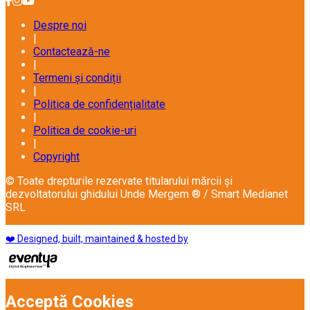
Despre noi
|
Contactează-ne
|
Termeni și condiții
|
Politica de confidențialitate
|
Politica de cookie-uri
|
Copyright
© Toate drepturile rezervate titularului mărcii și
dezvoltatorului ghidului Unde Mergem ® / Smart Medianet
SRL
❤️ Designed, built, maintained & hosted by
Acceptă Cookies