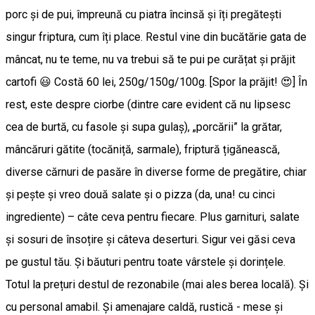
porc și de pui, împreună cu piatra încinsă și îți pregătești
singur friptura, cum îți place. Restul vine din bucătărie gata de
mâncat, nu te teme, nu va trebui să te pui pe curățat și prăjit
cartofi 😃 Costă 60 lei, 250g/150g/100g. [Spor la prăjit! 😍] În
rest, este despre ciorbe (dintre care evident că nu lipsesc
cea de burtă, cu fasole şi supa gulaș), „porcării” la grătar,
mâncăruri gătite (tocăniță, sarmale), friptură țigănească,
diverse cărnuri de pasăre în diverse forme de pregătire, chiar
și pește și vreo două salate și o pizza (da, una! cu cinci
ingrediente) – câte ceva pentru fiecare. Plus garnituri, salate
și sosuri de însoțire și câteva deserturi. Sigur vei găsi ceva
pe gustul tău. Și băuturi pentru toate vârstele și dorințele.
Totul la prețuri destul de rezonabile (mai ales berea locală). Și
cu personal amabil. Și amenajare caldă, rustică - mese și