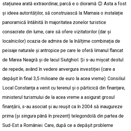
stațiunea arată extraordinar, parcă e o dioramă 😊 Asta a fost
și ideea autorităților, să construiască la Mamaia o instalație
panoramică întâlnită în majoritatea zonelor turistice
consacrate din lume, care să ofere vizitatorilor (dar și
localnicilor) ocazia de admira de la înălțime combinația de
peisaje naturale și antropice pe care le oferă limanul flancat
de Marea Neagră și de lacul Siutghiol. Și s-au mișcat destul
de repede, având în vedere anvergura investiției (care a
depășit în final 3,5 milioane de euro la acea vreme): Consiliul
Local Constanța a venit cu terenul și o părticică din finanțare,
ministerul turismului de la acea vreme a asigurat grosul
finanțării, s-au asociat și au reușit ca în 2004 să inaugureze
prima (și singura până în prezent) telegondolă din partea de
Sud-Est a României. Care, după ce a depășit probleme