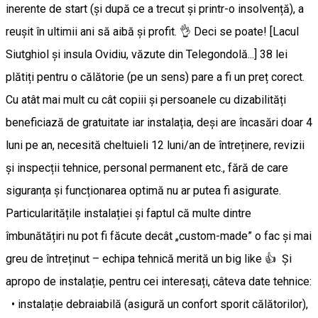
inerente de start (și după ce a trecut și printr-o insolvență), a
reușit în ultimii ani să aibă și profit. 👌 Deci se poate! [Lacul
Siutghiol și insula Ovidiu, văzute din Telegondolă...] 38 lei
plătiți pentru o călătorie (pe un sens) pare a fi un preț corect.
Cu atât mai mult cu cât copiii și persoanele cu dizabilități
beneficiază de gratuitate iar instalația, deși are încasări doar 4
luni pe an, necesită cheltuieli 12 luni/an de întreținere, revizii
și inspecții tehnice, personal permanent etc., fără de care
siguranța și funcționarea optimă nu ar putea fi asigurate.
Particularitățile instalației și faptul că multe dintre
îmbunătățiri nu pot fi făcute decât „custom-made” o fac și mai
greu de întreținut – echipa tehnică merită un big like 👍 Și
apropo de instalație, pentru cei interesați, câteva date tehnice:
• instalație debraiabilă (asigură un confort sporit călătorilor),