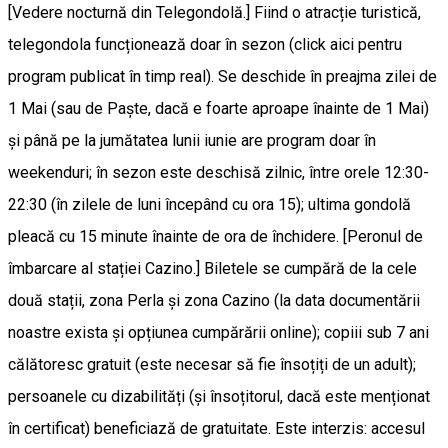
[Vedere nocturnă din Telegondolă.] Fiind o atracție turistică,
telegondola funcționează doar în sezon (click aici pentru
program publicat în timp real). Se deschide în preajma zilei de
1 Mai (sau de Paște, dacă e foarte aproape înainte de 1 Mai)
și până pe la jumătatea lunii iunie are program doar în
weekenduri; în sezon este deschisă zilnic, între orele 12:30-
22:30 (în zilele de luni începând cu ora 15); ultima gondolă
pleacă cu 15 minute înainte de ora de închidere. [Peronul de
îmbarcare al stației Cazino.] Biletele se cumpără de la cele
două stații, zona Perla și zona Cazino (la data documentării
noastre exista și opțiunea cumpărării online); copiii sub 7 ani
călătoresc gratuit (este necesar să fie însoțiți de un adult);
persoanele cu dizabilități (și însoțitorul, dacă este menționat
în certificat) beneficiază de gratuitate. Este interzis: accesul