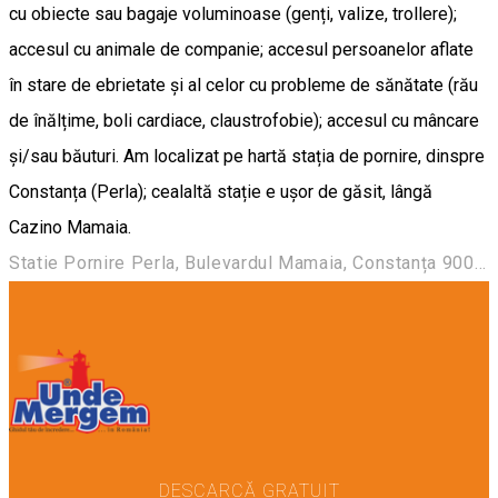
cu obiecte sau bagaje voluminoase (genți, valize, trollere);
accesul cu animale de companie; accesul persoanelor aflate
în stare de ebrietate și al celor cu probleme de sănătate (rău
de înălțime, boli cardiace, claustrofobie); accesul cu mâncare
și/sau băuturi. Am localizat pe hartă stația de pornire, dinspre
Constanța (Perla); cealaltă stație e ușor de găsit, lângă
Cazino Mamaia.
Statie Pornire Perla, Bulevardul Mamaia, Constanța 900001, România
DESCARCĂ GRATUIT