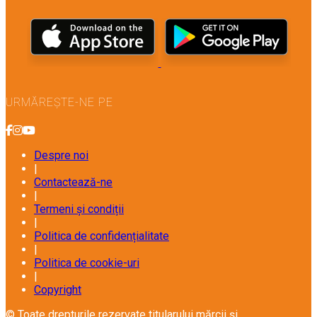
URMĂREȘTE-NE PE
Despre noi
|
Contactează-ne
|
Termeni și condiții
|
Politica de confidențialitate
|
Politica de cookie-uri
|
Copyright
© Toate drepturile rezervate titularului mărcii și