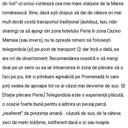
do-list”-ul oricui vizitează cea mai mare stațiune de la Marea
românească. Bine, dacă ești dispus să dai de câteva ori mai
mult decât costă transportul tradițional (autobuz, taxi, ride-
sharing) ca să ajungi din zona hotelului Perla în zona Cazino
Mamaia (sau invers), nu te oprește nimeni să folosești
telegondola (și) pe post de transport 😉 dar încă o dată, ea
are rol de divertisment. Recomandarea noastră e să mergi
doar pe un sens cu ea iar întoarcerea în zona de plecare să o
faci pe jos, într-o plimbare agreabilă pe Promenadă în care
poți vedea de aproape tot ce ai văzut mai devreme de sus. 😍
[Stație plecare Perla.] Telegondola este o experiență plăcută,
o ocazie foarte bună pentru a admira un peisaj parcă
„nealterat” de prezența umană... văzută de sus, de la câteva
zeci de metri înălțime, indiferent dacă e zi sau noapte