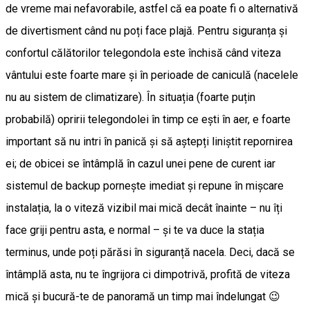
de vreme mai nefavorabile, astfel că ea poate fi o alternativă
de divertisment când nu poți face plajă. Pentru siguranța și
confortul călătorilor telegondola este închisă când viteza
vântului este foarte mare și în perioade de caniculă (nacelele
nu au sistem de climatizare). În situația (foarte puțin
probabilă) opririi telegondolei în timp ce ești în aer, e foarte
important să nu intri în panică și să aștepți liniștit repornirea
ei; de obicei se întâmplă în cazul unei pene de curent iar
sistemul de backup pornește imediat și repune în mișcare
instalația, la o viteză vizibil mai mică decât înainte – nu îți
face griji pentru asta, e normal – și te va duce la stația
terminus, unde poți părăsi în siguranță nacela. Deci, dacă se
întâmplă asta, nu te îngrijora ci dimpotrivă, profită de viteza
mică și bucură-te de panoramă un timp mai îndelungat 😉