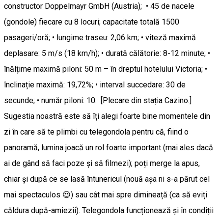
constructor Doppelmayr GmbH (Austria); • 45 de nacele
(gondole) fiecare cu 8 locuri; capacitate totală 1500
pasageri/oră; • lungime traseu: 2,06 km; • viteză maximă
deplasare: 5 m/s (18 km/h); • durată călătorie: 8-12 minute; •
înălțime maximă piloni: 50 m – în dreptul hotelului Victoria; •
înclinație maximă: 19,72%; • interval succedare: 30 de
secunde; • număr piloni: 10. [Plecare din stația Cazino.]
Sugestia noastră este să îți alegi foarte bine momentele din
zi în care să te plimbi cu telegondola pentru că, fiind o
panoramă, lumina joacă un rol foarte important (mai ales dacă
ai de gând să faci poze și să filmezi); poți merge la apus,
chiar și după ce se lasă întunericul (nouă așa ni s-a părut cel
mai spectaculos 😍) sau cât mai spre dimineață (ca să eviți
căldura după-amiezii). Telegondola funcționează și în condiții