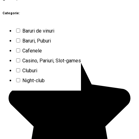
5
rezultate
Braşov (BV)
Cafenele
Categorie:
Deschis
Baruri de vinuri
Book Coffee Shop
Baruri, Puburi
Cafenele
Casino, Pariuri, Slot-games
Cluburi
Night-club