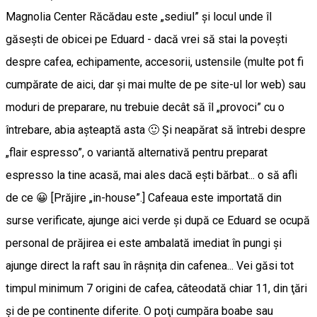
Magnolia Center Răcădau este „sediul” şi locul unde îl
găseşti de obicei pe Eduard - dacă vrei să stai la poveşti
despre cafea, echipamente, accesorii, ustensile (multe pot fi
cumpărate de aici, dar şi mai multe de pe site-ul lor web) sau
moduri de preparare, nu trebuie decât să îl „provoci” cu o
întrebare, abia aşteaptă asta 🙂 Şi neapărat să întrebi despre
„flair espresso”, o variantă alternativă pentru preparat
espresso la tine acasă, mai ales dacă eşti bărbat... o să afli
de ce 😀 [Prăjire „in-house”.] Cafeaua este importată din
surse verificate, ajunge aici verde şi după ce Eduard se ocupă
personal de prăjirea ei este ambalată imediat în pungi şi
ajunge direct la raft sau în râşniţa din cafenea... Vei găsi tot
timpul minimum 7 origini de cafea, câteodată chiar 11, din ţări
şi de pe continente diferite. O poţi cumpăra boabe sau