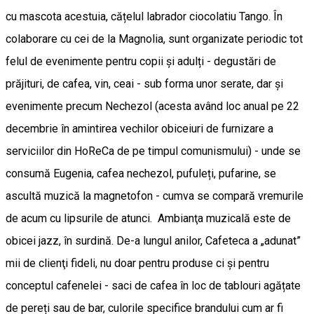
cu mascota acestuia, cățelul labrador ciocolatiu Tango. În
colaborare cu cei de la Magnolia, sunt organizate periodic tot
felul de evenimente pentru copii și adulți - degustări de
prăjituri, de cafea, vin, ceai - sub forma unor serate, dar şi
evenimente precum Nechezol (acesta având loc anual pe 22
decembrie în amintirea vechilor obiceiuri de furnizare a
serviciilor din HoReCa de pe timpul comunismului) - unde se
consumă Eugenia, cafea nechezol, pufuleți, pufarine, se
ascultă muzică la magnetofon - cumva se compară vremurile
de acum cu lipsurile de atunci. Ambianţa muzicală este de
obicei jazz, în surdină. De-a lungul anilor, Cafeteca a „adunat”
mii de clienţi fideli, nu doar pentru produse ci și pentru
conceptul cafenelei - saci de cafea în loc de tablouri agățate
de pereți sau de bar, culorile specifice brandului cum ar fi