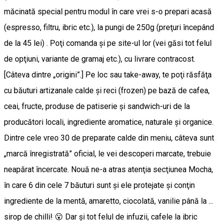
măcinată special pentru modul în care vrei s-o prepari acasă
(espresso, filtru, ibric etc.), la pungi de 250g (preţuri începând
de la 45 lei) . Poţi comanda şi pe site-ul lor (vei găsi tot felul
de opţiuni, variante de gramaj etc.), cu livrare contracost.
[Câteva dintre „origini”.] Pe loc sau take-away, te poţi răsfăţa
cu băuturi artizanale calde şi reci (frozen) pe bază de cafea,
ceai, fructe, produse de patiserie și sandwich-uri de la
producători locali, ingrediente aromatice, naturale și organice.
Dintre cele vreo 30 de preparate calde din meniu, câteva sunt
„marcă înregistrată” oficial, le vei descoperi marcate, trebuie
neapărat încercate. Nouă ne-a atras atenţia secţiunea Mocha,
în care 6 din cele 7 băuturi sunt şi ele protejate şi conţin
ingrediente de la mentă, amaretto, ciocolată, vanilie până la ...
sirop de chilli! 😮 Dar şi tot felul de infuzii, cafele la ibric