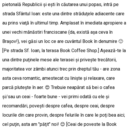
pietonală Republicii şi eşti în căutarea unui popas, intră pe
strada Sfântul Ioan: este una dintre străduţele adiacente care
au prins viaţă în ultimul timp. Amplasat în imediata apropiere a
unei vechi mănăstiri franciscane (da, există aşa ceva în
Braşov!), vei găsi un loc ce are cuvântul Book în denumire 🙂
[Pe strada Sf. Ioan, la terasa Book Coffee Shop.] Aşează-te la
una dintre puţinele mese ale terasei şi priveşte trecătorii,
majoritatea vor zâmbi atunci trec prin dreptul tău - are zona
asta ceva romantic, amestecat cu linişte şi relaxare, care
parcă pluteşte în aer. 😍 Trebuie neapărat să bei o cafea
şi/sau un ceai - foarte bune - vei primi odată cu ele şi
recomandări, poveşti despre cafea, despre ceai, despre
locurile din care provin, despre felurile în care le poţi bea aici;
cel puţin, asta am "păţit" noi! 😊 [Ceai de poveste la Book