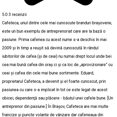
5.0
3
recenzii
Cafeteca, unul dintre cele mai cunoscute branduri braşovene,
este un bun exemplu de antreprenoriat care are la bază o
pasiune. Prima cafenea cu acest nume s-a deschis în mai
2009 şi în timp a reuşit să devină cunoscută în rândul
iubitorilor de cafea (şi de ceai) nu numai drept locul unde bei
cea mai bună cafea din oraş ci şi ca loc de „aprovizionare” cu
ceai şi cafea din cele mai bune sortimente. Eduard,
proprietarul Cafeteca, a devenit şi el foarte cunoscut, prin
pasiunea cu care s-a implicat în tot ce este legat de acest
obicei, dependenţă sau plăcere - băutul unei cafele bune. [Un
antreprenor din pasiune.] În Braşov, Cafeteca are mai multe
francize şi puncte volante de vânzare dar cafeneaua din