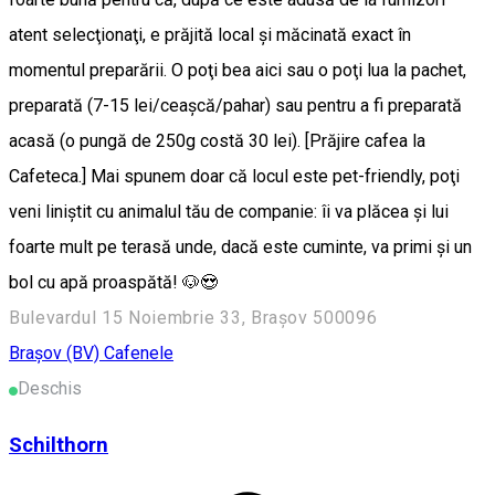
atent selecţionaţi, e prăjită local şi măcinată exact în
momentul preparării. O poţi bea aici sau o poţi lua la pachet,
preparată (7-15 lei/ceaşcă/pahar) sau pentru a fi preparată
acasă (o pungă de 250g costă 30 lei). [Prăjire cafea la
Cafeteca.] Mai spunem doar că locul este pet-friendly, poţi
veni liniştit cu animalul tău de companie: îi va plăcea şi lui
foarte mult pe terasă unde, dacă este cuminte, va primi şi un
bol cu apă proaspătă! 🐶😍
Bulevardul 15 Noiembrie 33, Brașov 500096
Braşov (BV)
Cafenele
Deschis
Schilthorn