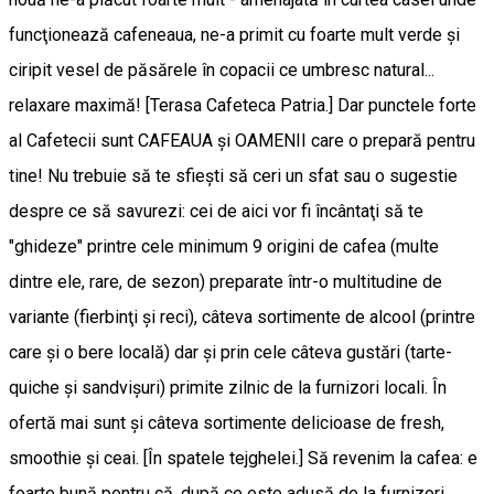
funcţionează cafeneaua, ne-a primit cu foarte mult verde şi
ciripit vesel de păsărele în copacii ce umbresc natural...
relaxare maximă! [Terasa Cafeteca Patria.] Dar punctele forte
al Cafetecii sunt CAFEAUA şi OAMENII care o prepară pentru
tine! Nu trebuie să te sfieşti să ceri un sfat sau o sugestie
despre ce să savurezi: cei de aici vor fi încântaţi să te
"ghideze" printre cele minimum 9 origini de cafea (multe
dintre ele, rare, de sezon) preparate într-o multitudine de
variante (fierbinţi şi reci), câteva sortimente de alcool (printre
care şi o bere locală) dar şi prin cele câteva gustări (tarte-
quiche şi sandvişuri) primite zilnic de la furnizori locali. În
ofertă mai sunt şi câteva sortimente delicioase de fresh,
smoothie şi ceai. [În spatele tejghelei.] Să revenim la cafea: e
foarte bună pentru că, după ce este adusă de la furnizori