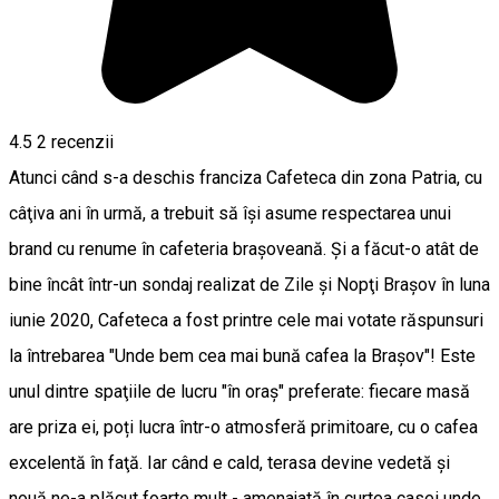
4.5
2
recenzii
Atunci când s-a deschis franciza Cafeteca din zona Patria, cu
câţiva ani în urmă, a trebuit să îşi asume respectarea unui
brand cu renume în cafeteria braşoveană. Şi a făcut-o atât de
bine încât într-un sondaj realizat de Zile şi Nopţi Braşov în luna
iunie 2020, Cafeteca a fost printre cele mai votate răspunsuri
la întrebarea "Unde bem cea mai bună cafea la Braşov"! Este
unul dintre spaţiile de lucru "în oraş" preferate: fiecare masă
are priza ei, poți lucra într-o atmosferă primitoare, cu o cafea
excelentă în faţă. Iar când e cald, terasa devine vedetă şi
nouă ne-a plăcut foarte mult - amenajată în curtea casei unde