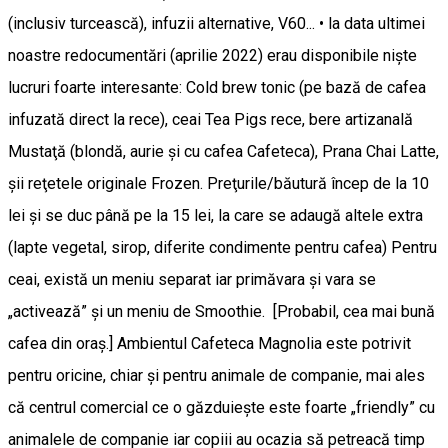
(inclusiv turcească), infuzii alternative, V60... • la data ultimei
noastre redocumentări (aprilie 2022) erau disponibile nişte
lucruri foarte interesante: Cold brew tonic (pe bază de cafea
infuzată direct la rece), ceai Tea Pigs rece, bere artizanală
Mustaţă (blondă, aurie şi cu cafea Cafeteca), Prana Chai Latte,
şii reţetele originale Frozen. Preţurile/băutură încep de la 10
lei şi se duc până pe la 15 lei, la care se adaugă altele extra
(lapte vegetal, sirop, diferite condimente pentru cafea) Pentru
ceai, există un meniu separat iar primăvara şi vara se
„activează” şi un meniu de Smoothie. [Probabil, cea mai bună
cafea din oraş.] Ambientul Cafeteca Magnolia este potrivit
pentru oricine, chiar și pentru animale de companie, mai ales
că centrul comercial ce o găzduieşte este foarte „friendly” cu
animalele de companie iar copiii au ocazia să petreacă timp