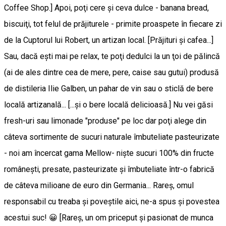
Coffee Shop.] Apoi, poţi cere şi ceva dulce - banana bread,
biscuiţi, tot felul de prăjiturele - primite proaspete în fiecare zi
de la Cuptorul lui Robert, un artizan local. [Prăjituri şi cafea...]
Sau, dacă eşti mai pe relax, te poţi dedulci la un ţoi de pălincă
(ai de ales dintre cea de mere, pere, caise sau gutui) produsă
de distileria Ilie Galben, un pahar de vin sau o sticlă de bere
locală artizanală... [...și o bere locală delicioasă.] Nu vei găsi
fresh-uri sau limonade "produse" pe loc dar poţi alege din
câteva sortimente de sucuri naturale îmbuteliate pasteurizate
- noi am încercat gama Mellow- nişte sucuri 100% din fructe
româneşti, presate, pasteurizate şi îmbuteliate într-o fabrică
de câteva milioane de euro din Germania... Rareş, omul
responsabil cu treaba şi poveştile aici, ne-a spus şi povestea
acestui suc! 😀 [Rareş, un om priceput şi pasionat de munca