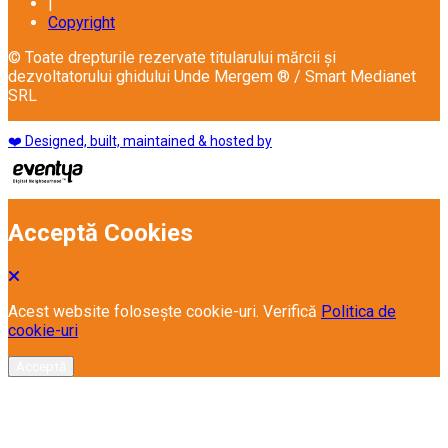
|
Copyright
© Toate drepturile rezervate titularului mărcii și
dezvoltatorului ghidului Unde Mergem ® / Smart Medianet
SRL
❤️ Designed, built, maintained & hosted by
Acceptă Cookies
Acest website folosește cookie-uri. Verifică
Politica de
cookie-uri
Acceptă