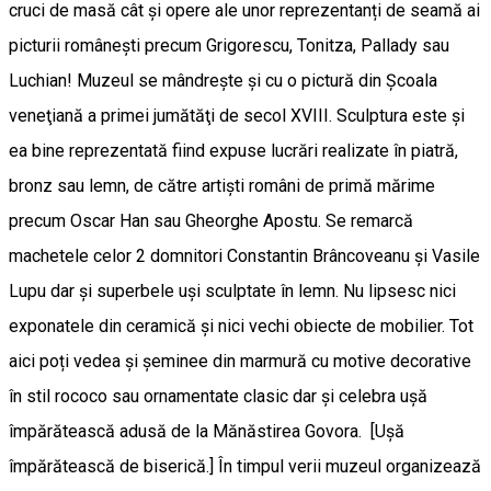
cruci de masă cât și opere ale unor reprezentanți de seamă ai
picturii românești precum Grigorescu, Tonitza, Pallady sau
Luchian! Muzeul se mândreşte şi cu o pictură din Şcoala
veneţiană a primei jumătăţi de secol XVIII. Sculptura este și
ea bine reprezentată fiind expuse lucrări realizate în piatră,
bronz sau lemn, de către artiști români de primă mărime
precum Oscar Han sau Gheorghe Apostu. Se remarcă
machetele celor 2 domnitori Constantin Brâncoveanu și Vasile
Lupu dar și superbele uși sculptate în lemn. Nu lipsesc nici
exponatele din ceramică și nici vechi obiecte de mobilier. Tot
aici poți vedea și șeminee din marmură cu motive decorative
în stil rococo sau ornamentate clasic dar și celebra ușă
împărătească adusă de la Mănăstirea Govora. [Ușă
împărătească de biserică.] În timpul verii muzeul organizează