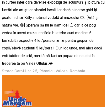
în curtea interioară diverse expoziții de sculptură și pictură cu
lucrări ale artiştilor plastici locali. Iar dacă ai noroc ghid îți
poate fi chiar Kitty, motanul vedetă al muzeului 😊. [Artă şi
natură vie. 😀] Sperăm să nu le dăm idei 🙂 dar la ce poţi
vedea în acest muzeu tarifele biletelor sunt modice: 6
lei/adult, respectiv 4 lei/pensionar iar pentru grupuri de
copii/elevi/studenţi 5 lei/pers.! E un loc unde, mai ales dacă
eşti iubitor de artă, merită să faci un popas de neuitat în
trecerea ta pe Valea Oltului...❤️
Strada Carol I nr. 25, Râmnicu Vâlcea, România