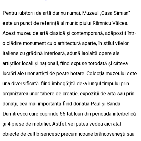
Pentru iubitorii de artă dar nu numai, Muzeul „Casa Simian”
este un punct de referință al municipiului Râmnicu Vâlcea.
Acest muzeu de artă clasică și contemporană, adăpostit într-
o clădire monument cu o arhitectură aparte, în stilul vilelor
italiene cu grădină interioară, adună laolaltă opere ale
artiștilor locali și naționali, fiind expuse totodată și câteva
lucrări ale unor artiști de peste hotare. Colecția muzeului este
una diversificată, fiind îmbogățită de-a lungul timpului prin
organizarea unor tabere de creație, expoziții de artă sau prin
donații, cea mai importantă fiind donația Paul și Sanda
Dumitrescu care cuprinde 55 tablouri din perioada interbelică
și 4 piese de mobilier. Astfel, vei putea vedea aici atât
obiecte de cult bisericesc precum icoane brâncovenești sau