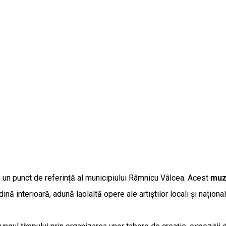
e un punct de referință al municipiului Râmnicu Vâlcea. Acest
muz
ină interioară, adună laolaltă opere ale artiștilor locali și național