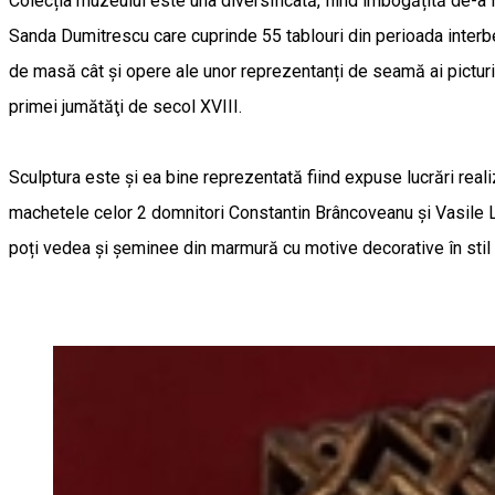
Colecția muzeului este una diversificată, fiind îmbogățită de-a l
Sanda Dumitrescu care cuprinde 55 tablouri din perioada interbe
de masă cât și opere ale unor reprezentanți de seamă ai pictu
primei jumătăţi de secol XVIII.
Sculptura este și ea bine reprezentată fiind expuse lucrări re
machetele celor 2 domnitori Constantin Brâncoveanu și Vasile Lup
poți vedea și șeminee din marmură cu motive decorative în sti