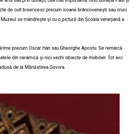
e artă sau prin donații, cea mai importantă fiind donația Paul și
iecte de cult bisericesc precum icoane brâncovenești sau cruci
! Muzeul se mândreşte şi cu o pictură din Şcoala veneţiană a
imă mărime precum Oscar Han sau Gheorghe Apostu. Se remarcă
ele din ceramică și nici vechi obiecte de mobilier. Tot aici
 adusă de la Mănăstirea Govora.