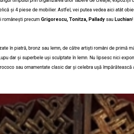
ungul timpului prin organizarea unor tabere de creație, expoziții d
lică și 4 piese de mobilier. Astfel, vei putea vedea aici atât ob
rii românești precum
Grigorescu, Tonitza, Pallady
sau
Luchian
alizate în piatră, bronz sau lemn, de către artiști români de pr
u dar și superbele uși sculptate în lemn. Nu lipsesc nici exponat
l rococo sau ornamentate clasic dar și celebra ușă împărătească