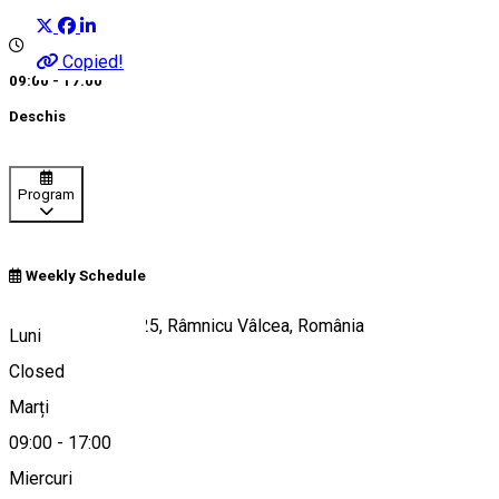
Copied!
09:00 - 17:00
Deschis
Program
Weekly Schedule
Strada Carol I nr. 25, Râmnicu Vâlcea, România
Luni
Closed
Marți
Hartă
09:00
-
17:00
Miercuri