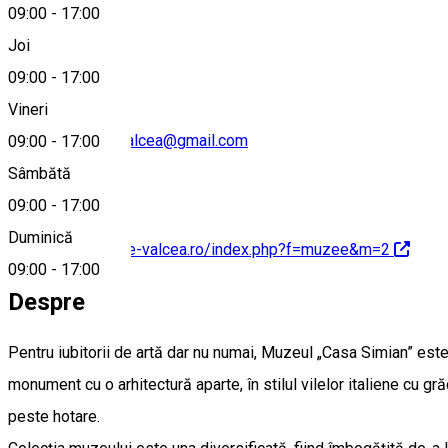
09:00
-
17:00
0350401898
Joi
09:00
-
17:00
Vineri
muzeuljudeteanvalcea@gmail.com
09:00
-
17:00
Sâmbătă
09:00
-
17:00
Duminică
http://www.muzee-valcea.ro/index.php?f=muzee&m=2
09:00
-
17:00
Despre
Pentru iubitorii de artă dar nu numai, Muzeul „Casa Simian” est
monument cu o arhitectură aparte, în stilul vilelor italiene cu grăd
peste hotare.