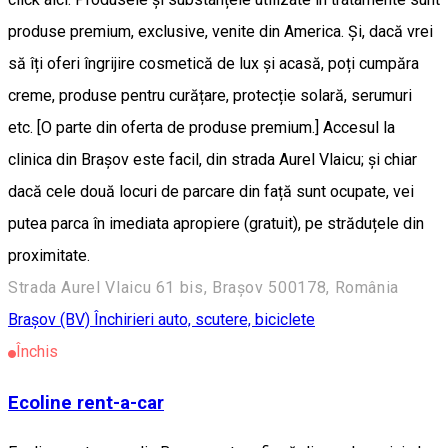
produse premium, exclusive, venite din America. Și, dacă vrei
să îți oferi îngrijire cosmetică de lux și acasă, poți cumpăra
creme, produse pentru curățare, protecție solară, serumuri
etc. [O parte din oferta de produse premium.] Accesul la
clinica din Brașov este facil, din strada Aurel Vlaicu; și chiar
dacă cele două locuri de parcare din față sunt ocupate, vei
putea parca în imediata apropiere (gratuit), pe străduțele din
proximitate.
Strada Aurel Vlaicu 61 bis, Brașov 500178, România
Braşov (BV)
Închirieri auto, scutere, biciclete
Închis
Ecoline rent-a-car