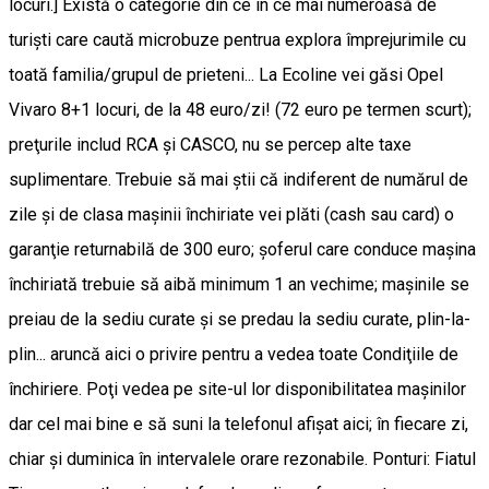
locuri.] Există o categorie din ce în ce mai numeroasă de
turişti care caută microbuze pentrua explora împrejurimile cu
toată familia/grupul de prieteni... La Ecoline vei găsi Opel
Vivaro 8+1 locuri, de la 48 euro/zi! (72 euro pe termen scurt);
preţurile includ RCA şi CASCO, nu se percep alte taxe
suplimentare. Trebuie să mai ştii că indiferent de numărul de
zile şi de clasa maşinii închiriate vei plăti (cash sau card) o
garanţie returnabilă de 300 euro; şoferul care conduce maşina
închiriată trebuie să aibă minimum 1 an vechime; maşinile se
preiau de la sediu curate şi se predau la sediu curate, plin-la-
plin... aruncă aici o privire pentru a vedea toate Condiţiile de
închiriere. Poţi vedea pe site-ul lor disponibilitatea maşinilor
dar cel mai bine e să suni la telefonul afişat aici; în fiecare zi,
chiar şi duminica în intervalele orare rezonabile. Ponturi: Fiatul