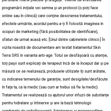
programării inițiale vei semna și un protocol (o poți face
online sau în clinică) care conține descrierea tratamentului,
efectele urmărite, acordul pentru a-ți fi folosită imaginea în
scopuri de marketing (fără posibilitatea de identificare),
sfaturi de urmat acasă etc. [Unul dintre cabinetele clinicii.] În
vizita noastră de documentare am testat tratamentul Skin
Terra SRS în varianta anti-age. Totul se desfășoară cu atenție,
toți pașii sunt explicați de terapeut încă de la început dar și pe
măsură ce se realizează; produsele utilizate îți sunt arătate,
cu indicarea temenului de garanție, sunt desigilate/desfăcute
în fața ta, ca la medic (sau cum ar trebui să fie la medic).
Tratamentul se realizează cu ajutorul unor infuzii de substanțe
pentru hidratare și întinerire și are la bază tehnologii
combinate de radiofrecvență, fototerapie și microneedling;