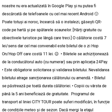
noastre nu era actualizată în Google Play și nu putea fi
descărcată de telefoanele cu cel mai recent Android 🙁
Poate totuși ai noroc, încearcă să o instalezi, găsești QR-
code pe hartă și pe spătarele scaunelor. [Hărți gratuite cu
obiectivele turistice pe lângă care treci.] O călătorie costă 7
lei/sens dar cel mai convenabil este biletul de o zi Hop
On/Hop Off care costă 11 lei. 😉 • Biletele se achiziționează
de la conducătorul auto (cu numerar) sau prin aplicația 24Pay.
• Este obligatorie solicitarea și validarea biletului. Nevalidarea
biletului atrage sancționarea călătorului cu amendă. • Biletul
se păstrează pe toată durata călătoriei. • Copiii cu vârsta de
până la 5 ani beneficiază de gratuitate. Programul de
transport al liniei CITY TOUR poate suferi modificări, în funcție
de condițiile meteo și de sezon. Dacă mergi la etajul