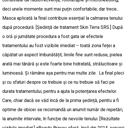
deci unele momente sunt mai puțin confortabile; dar trece...
Masca aplicată la final contribuie esențial la calmarea tenului
după procedură. [Ședință de tratament Skin Terra SRS.] După
o oră și jumătate procedura a fost gata iar efectele
tratamentului au fost vizibile imediat – toată zona feței a
căpătat un aspect îmbunătățit, liniile fine sunt reduse, pielea
arată mai tânără și este foarte bine hidratată, strălucitoare și
luminoasă. Și rămâne așa pentru mai multe zile. La final pleci
și cu sfaturi despre ce trebuie și ce nu trebuie să faci pe
durata tratamentului, pentru a ajuta la potențarea efectelor.
Care, chiar dacă se văd încă de la prima ședință, pentru a fi
optime de obicei se recomandă un anumit număr de repetări,
la anumite intervale, în funcție de nevoile tenului. [Rezultate
vizibile imediat.] aBeauty Brașov oferă, încă din 2014, servicii