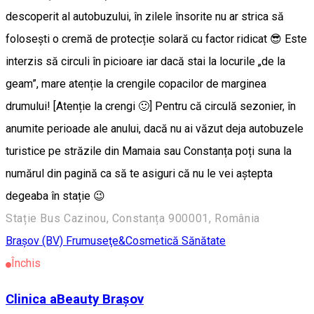
descoperit al autobuzului, în zilele însorite nu ar strica să
folosești o cremă de protecție solară cu factor ridicat 😎 Este
interzis să circuli în picioare iar dacă stai la locurile „de la
geam”, mare atenție la crengile copacilor de marginea
drumului! [Atenție la crengi 🙂] Pentru că circulă sezonier, în
anumite perioade ale anului, dacă nu ai văzut deja autobuzele
turistice pe străzile din Mamaia sau Constanța poți suna la
numărul din pagină ca să te asiguri că nu le vei aștepta
degeaba în stație 😉
Stație Bus Cazinou, Constanța 900001, România
Braşov (BV)
Frumuseţe&Cosmetică
Sănătate
Închis
Clinica aBeauty Brașov