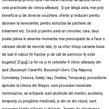
cele practicate de clinica aBeauty. Și pe lângă asta, mai poți
beneficia și de diverse vouchere, oferte și reduceri pentru
abonare la newsletter, pentru achiziția de pachete de
tratament etc. Există și pentru asta un consilier, care, deși
poate părea în anumite momente mai preocupată de a face o
vânzare decât de nevoile tale, îți va oferi totuși variante bune
de luat în calcul (în funcție și de cât de permisiv îți este
bugetul). [3.jpg] La fel ca și în celelalte 9 clinici aBeauty din
țară (București-Caramfil, București-Unirii, Cluj-Napoca,
Constanța, Craiova, Galați, Iași, Oradea, Timișoara), procedurile
aplicate la clinica din Brașov sunt proceduri medicale
noninvazive, iar echipele sunt alcătuite din medici, asistenți,
terapeuți cu pregătire medicală; și din ce am văzut, sunt
persoane foarte plăcute și drăguțe. Înainte de efectuarea