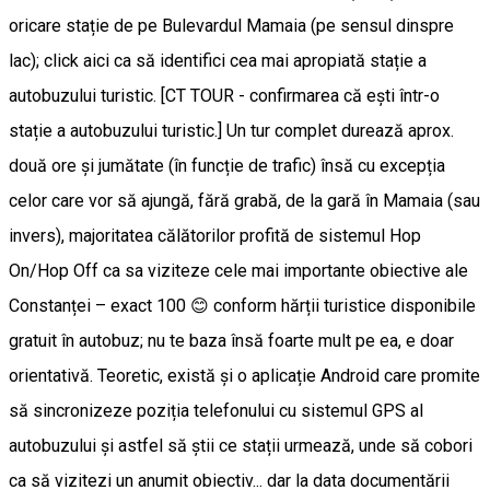
oricare stație de pe Bulevardul Mamaia (pe sensul dinspre
lac); click aici ca să identifici cea mai apropiată stație a
autobuzului turistic. [CT TOUR - confirmarea că ești într-o
stație a autobuzului turistic.] Un tur complet durează aprox.
două ore și jumătate (în funcție de trafic) însă cu excepția
celor care vor să ajungă, fără grabă, de la gară în Mamaia (sau
invers), majoritatea călătorilor profită de sistemul Hop
On/Hop Off ca sa viziteze cele mai importante obiective ale
Constanței – exact 100 😊 conform hărții turistice disponibile
gratuit în autobuz; nu te baza însă foarte mult pe ea, e doar
orientativă. Teoretic, există și o aplicație Android care promite
să sincronizeze poziția telefonului cu sistemul GPS al
autobuzului și astfel să știi ce stații urmează, unde să cobori
ca să vizitezi un anumit obiectiv... dar la data documentării