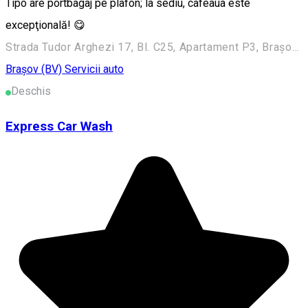
Tipo are portbagaj pe plafon; la sediu, cafeaua este
excepţională! 😋
Strada Tudor Arghezi 17, Bl. C25, Apartament P3, Brașov 500167 Romania
Braşov (BV)
Servicii auto
Deschis
Express Car Wash