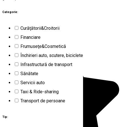
9
rezultate
Braşov (BV)
Transport de persoane
Categorie:
Închis
Curăţătorii&Croitorii
Autobuz turistic Braşov
Financiare
Frumuseţe&Cosmetică
Închirieri auto, scutere, biciclete
Infrastructură de transport
Sănătate
Servicii auto
Taxi & Ride-sharing
Transport de persoane
Tip: