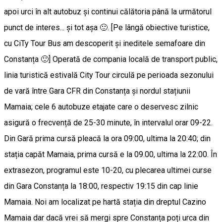
apoi urci în alt autobuz și continui călătoria până la următorul
punct de interes... și tot așa 🙂. [Pe lângă obiective turistice,
cu CiTy Tour Bus am descoperit și ineditele semafoare din
Constanța 🙂] Operată de compania locală de transport public,
linia turistică estivală City Tour circulă pe perioada sezonului
de vară între Gara CFR din Constanța și nordul stațiunii
Mamaia; cele 6 autobuze etajate care o deservesc zilnic
asigură o frecvență de 25-30 minute, în intervalul orar 09-22.
Din Gară prima cursă pleacă la ora 09:00, ultima la 20:40; din
stația capăt Mamaia, prima cursă e la 09.00, ultima la 22:00. În
extrasezon, programul este 10-20, cu plecarea ultimei curse
din Gara Constanța la 18:00, respectiv 19:15 din cap linie
Mamaia. Noi am localizat pe hartă stația din dreptul Cazino
Mamaia dar dacă vrei să mergi spre Constanța poți urca din