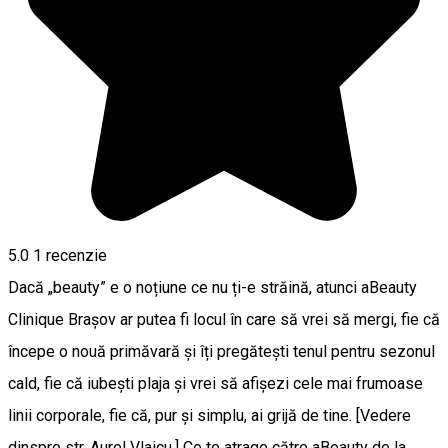
5.0
1 recenzie
Dacă „beauty” e o noțiune ce nu ți-e străină, atunci aBeauty
Clinique Brașov ar putea fi locul în care să vrei să mergi, fie că
începe o nouă primăvară și îți pregătești tenul pentru sezonul
cald, fie că iubești plaja și vrei să afișezi cele mai frumoase
linii corporale, fie că, pur și simplu, ai grijă de tine. [Vedere
dinspre str. Aurel Vlaicu.] Ce te atrage către aBeauty de la