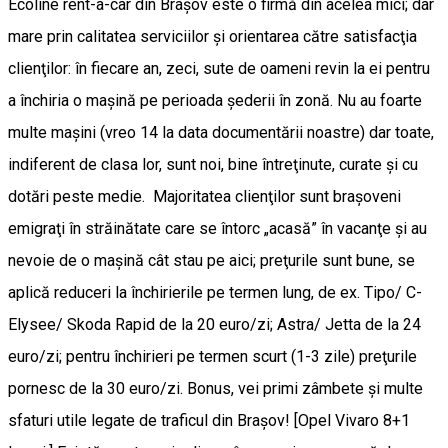
Ecoline rent-a-car din Braşov este o firmă din acelea mici; dar
mare prin calitatea serviciilor şi orientarea către satisfacţia
clienţilor: în fiecare an, zeci, sute de oameni revin la ei pentru
a închiria o maşină pe perioada şederii în zonă. Nu au foarte
multe maşini (vreo 14 la data documentării noastre) dar toate,
indiferent de clasa lor, sunt noi, bine întreţinute, curate şi cu
dotări peste medie. Majoritatea clienţilor sunt braşoveni
emigraţi în străinătate care se întorc „acasă” în vacanţe şi au
nevoie de o maşină cât stau pe aici; preţurile sunt bune, se
aplică reduceri la închirierile pe termen lung, de ex. Tipo/ C-
Elysee/ Skoda Rapid de la 20 euro/zi; Astra/ Jetta de la 24
euro/zi; pentru închirieri pe termen scurt (1-3 zile) preţurile
pornesc de la 30 euro/zi. Bonus, vei primi zâmbete şi multe
sfaturi utile legate de traficul din Braşov! [Opel Vivaro 8+1