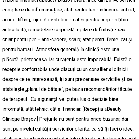
complexe de înfrumusețare, atât pentru ten - întinerire, antirid,
acnee, lifting, injectări estetice - cât și pentru corp - slăbire,
anticelulită, remodelare corporală, epilare definitivă - sau
chiar pentru păr – anti-cădere, scalp; atât pentru femei cât și
pentru bărbați. Atmosfera generală în clinică este una
plăcută, prietenoasă, iar curățenia este impecabilă. Există o
recepție confortabilă unde discuți cu un consilier al clinicii
despre ce te interesează, îți sunt prezentate serviciile și se
stabilește „planul de bătaie”, pe baza recomandărilor făcute
de terapeut. Cu siguranță vei putea lua o decizie bine
informată, atât tehnic, cât și financiar. [Recepția aBeauty
Clinique Brașov.] Prețurile nu sunt pentru orice buzunar, dar
sunt pe nivelul calității serviciilor oferite; ca să îți faci o idee,
click aici. Produsele și substanțele utilizate în tratamente sunt