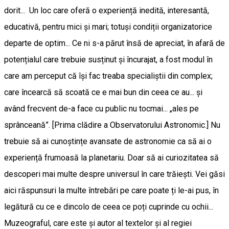
dorit... Un loc care oferă o experiență inedită, interesantă,
educativă, pentru mici și mari; totuși condiții organizatorice
departe de optim... Ce ni s-a părut însă de apreciat, în afară de
potențialul care trebuie susținut și încurajat, a fost modul în
care am perceput că își fac treaba specialiștii din complex;
care încearcă să scoată ce e mai bun din ceea ce au... și
având frecvent de-a face cu public nu tocmai... „ales pe
sprânceană”. [Prima clădire a Observatorului Astronomic.] Nu
trebuie să ai cunoștințe avansate de astronomie ca să ai o
experiență frumoasă la planetariu. Doar să ai curiozitatea să
descoperi mai multe despre universul în care trăiești. Vei găsi
aici răspunsuri la multe întrebări pe care poate ți le-ai pus, în
legătură cu ce e dincolo de ceea ce poți cuprinde cu ochii...
Muzeograful, care este și autor al textelor și al regiei