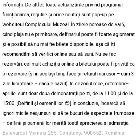
informații. De altfel, toate actualizările privind programul,
funcționarea, regulile și orice noutăți sunt pop-up pe
websiteul Complexului Muzeal. În zilele noroase de vară,
când plaja nu e primitoare, delfinariul poate fi foarte aglomerat
și e posibil să nu mai fie bilete disponibile, așa că îți
recomandăm să verifici online sau să suni. Nu se fac
rezervări; cel mult achiziția online a biletului poate fi privită ca
o rezervare (și în același timp face și returul mai ușor – cam 3
zile lucrătoare – dacă e cazul). În sezonul rece, octombrie-
aprilie, sunt doar două demonstrații pe zi, de la 11:00 și de la
15:00. [Delfinii și oamenii lor. 😍] În concluzie, încearcă să
ignori micile neajunsuri și să te bucuri de aspectele frumoase
– delfinii și oamenii lor merită toată aprecierea și admirația.
Bulevardul Mamaia 255, Constanța 900552, România