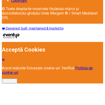
Copyright
© Toate drepturile rezervate titularului mărcii și
dezvoltatorului ghidului Unde Mergem ® / Smart Medianet
SRL
❤️ Designed, built, maintained & hosted by
Acceptă Cookies
Acest website folosește cookie-uri. Verifică
Politica de
cookie-uri
Acceptă