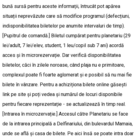
bună sursă pentru aceste informații, întrucât pot apărea
situații neprevăzute care să modifice programul (defecțiuni,
indisponibilitatea biletelor pe anumite intervaluri de timp).
[Pupitrul de comandă.] Biletul cumpărat pentru planetariu (29
lei/adult, 7 lei/elev, student, 1 leu/copil sub 7 ani) acordă
acces și în microrezervație. Dar verifică disponibilitatea
biletelor, căci în zilele noroase, când plaja nu e primitoare,
complexul poate fi foarte aglomerat și e posibil să nu mai fie
bilete în vânzare. Pentru a achiziționa bilete online găsești
link pe site și poți vedea și numărul de locuri disponibile
pentru fiecare reprezentație - se actualizează în timp real.
[Intrarea în microzervație.] Accesul către Planetariu se face
de la intrarea principală a Delfinariului, din bulevardul Mamaia,
unde se află și casa de bilete. Pe aici însă se poate intra doar