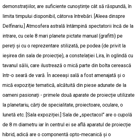
demonstrațiilor, are suficiente cunoștințe cât să răspundă, în
limita timpului disponibil, câtorva întrebări. [Aleea dinspre
Delfinariu.] Atmosfera astrală întâmpină spectatorii încă de la
intrare, cu cele 8 mari planete pictate manual (grafitti) pe
pereți și cu o reprezentare stilizată, pe podea (de privit la
ieșirea din sala de proiecție), a constelației Lira, în oglindă cu
tavanul sălii, care ilustrează o mică parte din bolta cerească
într-o seară de vară. În aceeași sală a fost amenajată și o
mică expoziție tematică, alcătuită din piese adunate de la
oameni pasionați - primele două aparate de proiecție utilizate
la planetariu, cărți de specialitate, proiectoare, oculare, o
lunetă etc. [Sala expoziției.] Sala de „spectacol” are o cupolă
de 8 m diametru iar în centrul ei se află aparatul de proiecție
hibrid, adică are o componentă opto-mecanică și o