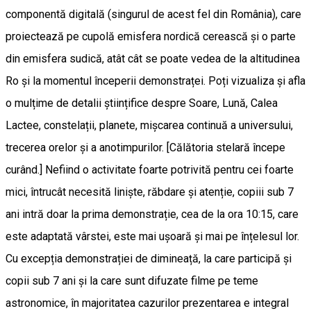
componentă digitală (singurul de acest fel din România), care
proiectează pe cupolă emisfera nordică cerească și o parte
din emisfera sudică, atât cât se poate vedea de la altitudinea
Ro și la momentul începerii demonstraței. Poți vizualiza și afla
o mulțime de detalii științifice despre Soare, Lună, Calea
Lactee, constelații, planete, mișcarea continuă a universului,
trecerea orelor și a anotimpurilor. [Călătoria stelară începe
curând.] Nefiind o activitate foarte potrivită pentru cei foarte
mici, întrucât necesită liniște, răbdare și atenție, copiii sub 7
ani intră doar la prima demonstrație, cea de la ora 10:15, care
este adaptată vârstei, este mai ușoară și mai pe înțelesul lor.
Cu excepția demonstrației de dimineață, la care participă și
copii sub 7 ani și la care sunt difuzate filme pe teme
astronomice, în majoritatea cazurilor prezentarea e integral