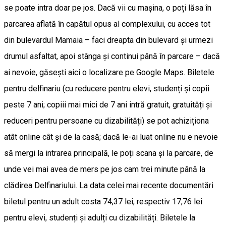
se poate intra doar pe jos. Dacă vii cu mașina, o poți lăsa în
parcarea aflată în capătul opus al complexului, cu acces tot
din bulevardul Mamaia – faci dreapta din bulevard și urmezi
drumul asfaltat, apoi stânga și continui până în parcare – dacă
ai nevoie, găsești aici o localizare pe Google Maps. Biletele
pentru delfinariu (cu reducere pentru elevi, studenți și copii
peste 7 ani; copiii mai mici de 7 ani intră gratuit, gratuități și
reduceri pentru persoane cu dizabilități) se pot achiziționa
atât online cât și de la casă; dacă le-ai luat online nu e nevoie
să mergi la intrarea principală, le poți scana și la parcare, de
unde vei mai avea de mers pe jos cam trei minute până la
clădirea Delfinariului. La data celei mai recente documentări
biletul pentru un adult costa 74,37 lei, respectiv 17,76 lei
pentru elevi, studenți și adulți cu dizabilități. Biletele la