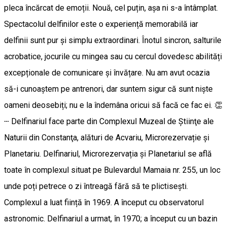
pleca încărcat de emoții. Nouă, cel puțin, așa ni s-a întâmplat.
Spectacolul delfinilor este o experiență memorabilă iar
delfinii sunt pur și simplu extraordinari. Înotul sincron, salturile
acrobatice, jocurile cu mingea sau cu cercul dovedesc abilități
excepționale de comunicare și învățare. Nu am avut ocazia
să-i cunoaștem pe antrenori, dar suntem sigur că sunt niște
oameni deosebiți; nu e la îndemâna oricui să facă ce fac ei. 👏
┄ Delfinariul face parte din Complexul Muzeal de Ştiinţe ale
Naturii din Constanţa, alături de Acvariu, Microrezervație și
Planetariu. Delfinariul, Microrezervația și Planetariul se află
toate în complexul situat pe Bulevardul Mamaia nr. 255, un loc
unde poți petrece o zi întreagă fără să te plictisești.
Complexul a luat ființă în 1969. A început cu observatorul
astronomic. Delfinariul a urmat, în 1970; a început cu un bazin