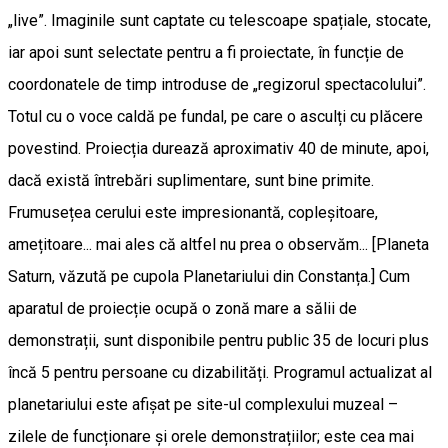
„live”. Imaginile sunt captate cu telescoape spațiale, stocate,
iar apoi sunt selectate pentru a fi proiectate, în funcție de
coordonatele de timp introduse de „regizorul spectacolului”.
Totul cu o voce caldă pe fundal, pe care o asculți cu plăcere
povestind. Proiecția durează aproximativ 40 de minute, apoi,
dacă există întrebări suplimentare, sunt bine primite.
Frumusețea cerului este impresionantă, copleșitoare,
amețitoare... mai ales că altfel nu prea o observăm... [Planeta
Saturn, văzută pe cupola Planetariului din Constanța.] Cum
aparatul de proiecție ocupă o zonă mare a sălii de
demonstrații, sunt disponibile pentru public 35 de locuri plus
încă 5 pentru persoane cu dizabilități. Programul actualizat al
planetariului este afișat pe site-ul complexului muzeal –
zilele de funcționare și orele demonstrațiilor; este cea mai