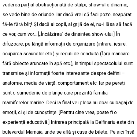
vederea parțial obstrucționată de stâlpi, show-ul e dinamic,
se vede bine de oriunde. Iar dacă vrei să faci poze, neapărat
fă-le fără bliț! Și dacă ai copii, ai grijă de ei, nu-i lăsa să facă
ce vor, cum vor... [„Încălzirea” de dinaintea show-ului.] În
difuzoare, pe lângă informații de organizare (intrare, ieșire,
ocuparea scaunelor etc.) și reguli de conduită (fără mâncare,
fără obiecte aruncate în apă etc.), în timpul spectacolului sunt
transmise și informații foarte interesante despre delfini –
anatomie, mediu de viață, comportament etc. Iar pe pereți
sunt o sumedenie de planșe care prezintă familia
mamiferelor marine. Deci la final vei pleca nu doar cu bagaj de
emoții, ci și de cunoștințe. [Pentru cine vrea, poate fi o
experiență educativă.] Intrarea principală la Delfinariu este din
bulevardul Mamaia, unde se află și casa de bilete. Pe aici însă