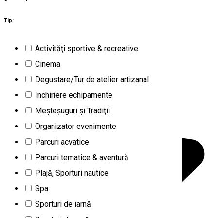
2
rezultate
Constanța (CT)
Activităţi indoor
Tip:
Deschis
Activităţi sportive & recreative
Delfinariul Constanța
Cinema
Degustare/Tur de atelier artizanal
Închiriere echipamente
Meşteşuguri şi Tradiţii
Organizator evenimente
Parcuri acvatice
Parcuri tematice & aventură
Plajă, Sporturi nautice
Spa
Sporturi de iarnă