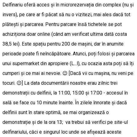
Delfinariu oferă acces și în microrezervația din complex (nu și
invers), pe care ar fi păcat să nu o vizitezi, mai ales dacă tot
plătești și parcarea. Pentru parcare însă tichetele se pot
achiziționa doar online (când am verificat ultima dată costa
38,5 lei). Este spațiu pentru 200 de mașini, dar în anumite
perioade poate fi neîncăpătoare. Atunci, poți folosi și parcarea
unui supermarket din apropiere (L...l), cu ocazia asta poți să îți
cumperi și ce mai ai nevoie. 😉 [Dacă vii cu mașina, nu veni pe
tocuri. 😉] La data documentării noastre erau zilnic trei
demonstrații cu delfinii, la 11:00, 15:00 și 17:00 - accesul în
sală se face cu 10 minute înainte. În zilele înnorate și dacă
delfinii sunt în stare optimă, se mai organizează o
demonstrație și de la ora 13; va trebui să verifici pe site-ul
delfinariului, căci e singurul loc unde se afișează aceste