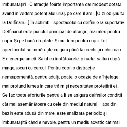
îmbunătățiri... O atracție foarte importantă dar modest dotată
având în vedere potențialul uriaș pe care îl are... [O zi obișnuită
la Delfinariu...] În schimb... spectacolul cu delfini e la superlativ.
Delfinariul este punctul principal de atracție, mai ales pentru
copii. Și pe bună dreptate. Și nu doar pentru copii. Tot
spectacolul se urmărește cu gura până la urechi și ochii mari.
E o energie unică. Salut cu înotătoarele, piruete, salturi după
minge, jocuri cu cercul. Pentru copii o distracție
nemaipomenită, pentru adulți, poate, o ocazie de a înțelege
mai profund lumea în care trăim și necesitatea protejării ei...
Se fac toate eforturile pentru a li se asigura delfinilor condiții
cât mai asemănătoare cu cele din mediul natural – apa din
bazin este adusă din mare, este analizată periodic și
îmbunătățită când e nevoie, pentru un mediu acvatic cât mai