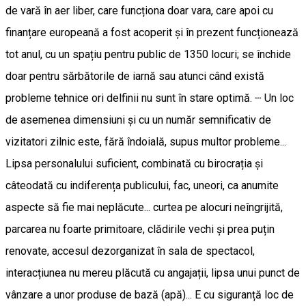
de vară în aer liber, care funcționa doar vara, care apoi cu
finanțare europeană a fost acoperit și în prezent funcționează
tot anul, cu un spațiu pentru public de 1350 locuri; se închide
doar pentru sărbătorile de iarnă sau atunci când există
probleme tehnice ori delfinii nu sunt în stare optimă. ┄ Un loc
de asemenea dimensiuni și cu un număr semnificativ de
vizitatori zilnic este, fără îndoială, supus multor probleme...
Lipsa personalului suficient, combinată cu birocrația și
câteodată cu indiferența publicului, fac, uneori, ca anumite
aspecte să fie mai neplăcute... curtea pe alocuri neîngrijită,
parcarea nu foarte primitoare, clădirile vechi și prea puțin
renovate, accesul dezorganizat în sala de spectacol,
interacțiunea nu mereu plăcută cu angajații, lipsa unui punct de
vânzare a unor produse de bază (apă)... E cu siguranță loc de