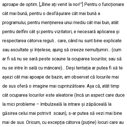
aproape de optim. [„Bine ați venit la noi!”] Pentru o funcționare
cât mai bună, pentru o desfășurare cât mai bună a
programului, pentru menținerea unui mediu cât mai bun, atât
pentru delfini cât și pentru vizitatori, e necesară aplicarea și
respectarea câtorva reguli... care, când nu sunt bine explicate
sau ascultate și înțelese, ajung să creeze nemulțumiri... (cum
ar fi să nu se sară peste scaune la ocuparea locurilor, sau să
nu se intre în sală cu mâncare)... Deși tentația ar putea fi să te
așezi cât mai apoape de bazin, am observat că locurile mai
de sus oferă o imagine mai cuprinzătoare. Așa că, atât timp
cât ocuparea locurilor este aleatorie (încă un aspect care duce
la mici probleme – îmbulzeală la intrare și zăpăceală la
găsirea celui mai potrivit scaun), s-ar putea să vezi mai bine
mai de sus. Oricum, cu excepția câtorva (puține) locuri care au