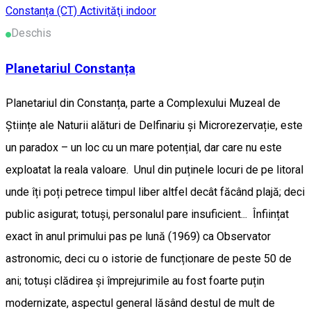
Constanța (CT)
Activităţi indoor
Deschis
Planetariul Constanța
Planetariul din Constanța, parte a Complexului Muzeal de
Științe ale Naturii alături de Delfinariu și Microrezervație, este
un paradox – un loc cu un mare potențial, dar care nu este
exploatat la reala valoare. Unul din puținele locuri de pe litoral
unde îți poți petrece timpul liber altfel decât făcând plajă; deci
public asigurat; totuși, personalul pare insuficient... Înființat
exact în anul primului pas pe lună (1969) ca Observator
astronomic, deci cu o istorie de funcționare de peste 50 de
ani; totuși clădirea și împrejurimile au fost foarte puțin
modernizate, aspectul general lăsând destul de mult de