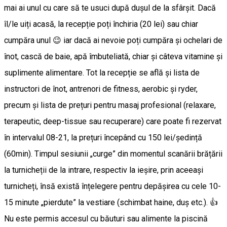
mai ai unul cu care să te usuci după dușul de la sfârșit. Dacă
îl/le uiți acasă, la recepție poți închiria (20 lei) sau chiar
cumpăra unul 😉 iar dacă ai nevoie poți cumpăra și ochelari de
înot, cască de baie, apă îmbuteliată, chiar și câteva vitamine și
suplimente alimentare. Tot la recepție se află și lista de
instructori de înot, antrenori de fitness, aerobic și ryder,
precum și lista de prețuri pentru masaj profesional (relaxare,
terapeutic, deep-tissue sau recuperare) care poate fi rezervat
în intervalul 08-21, la prețuri începând cu 150 lei/ședință
(60min). Timpul sesiunii „curge” din momentul scanării brățării
la turnicheții de la intrare, respectiv la ieșire, prin aceeași
turnicheți, însă există înțelegere pentru depășirea cu cele 10-
15 minute „pierdute” la vestiare (schimbat haine, duș etc.). 👍
Nu este permis accesul cu băuturi sau alimente la piscină