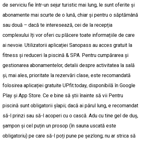
de serviciu fie într-un sejur turistic mai lung, le sunt oferite și
abonamente mai scurte de o lună, chiar și pentru o săptămână
sau două – dacă te interesează, cei de la recepția
complexului îți vor oferi cu plăcere toate informațiile de care
ai nevoie. Utilizatorii aplicației Sanopass au acces gratuit la
fitness și reduceri la piscină & SPA. Pentru cumpărarea și
gestionarea abonamentelor, detalii despre activitatea la sală
și, mai ales, prioritate la rezervări clase, este recomandată
folosirea aplicației gratuite UPfit.today, disponibilă în Google
Play și App Store. Ce e bine să știi înainte să vii Pentru
piscină sunt obligatorii șlapii; dacă ai părul lung, e recomandat
să-l prinzi sau să-l acoperi cu o cască. Adu cu tine gel de duș,
șampon și cel puțin un prosop (în sauna uscată este
obligatoriu) pe care să-l poți pune pe șezlong; nu ar strica să