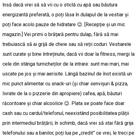
însă dacă vrei să să vii cu o sticlă cu apă sau băutura
energizantă preferată, o poți lăsa în dulapul de la vestiar și
poți face acolo pauze de hidratare 😉. [Recepție și un mic
magazin.] Vei primi o brățară pentru dulap, fără să mai
trebuiască să ai grijă de cheie sau să reții coduri. Vestiarele
sunt curate și bine întreținute; dacă vii doar la fitness, mergi la
cele din stânga turnicheților de la intrare: sunt mai mari, mai
uscate pe jos și mai aerisite. Lângă bazinul de înot există un
mic punct alimentar cu snack-uri (și chiar senvișuri & pizza,
livrate de la o pizzerie din apropiere) cafea, apă, băuturi
răcoritoare și chiar alcoolice 😉. Plata se poate face doar
cash sau cu cardul/telefonul, neexistând posibilitatea plății
prin intermediul brățării; în schimb, dacă vrei să stai fără grija
telefonului sau a banilor, poți lua pe „credit” ce vrei, le treci pe