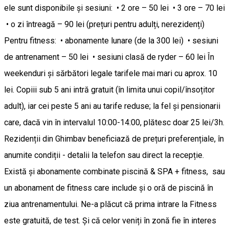
ele sunt disponibile și sesiuni: • 2 ore – 50 lei • 3 ore – 70 lei
• o zi întreagă – 90 lei (prețuri pentru adulți, nerezidenți)
Pentru fitness: • abonamente lunare (de la 300 lei) • sesiuni
de antrenament – 50 lei • sesiuni clasă de ryder – 60 lei În
weekenduri și sărbători legale tarifele mai mari cu aprox. 10
lei. Copiii sub 5 ani intră gratuit (în limita unui copil/însoțitor
adult), iar cei peste 5 ani au tarife reduse; la fel și pensionarii
care, dacă vin în intervalul 10:00-14:00, plătesc doar 25 lei/3h.
Rezidenții din Ghimbav beneficiază de prețuri preferențiale, în
anumite condiții - detalii la telefon sau direct la recepție.
Există și abonamente combinate piscină & SPA + fitness, sau
un abonament de fitness care include și o oră de piscină în
ziua antrenamentului. Ne-a plăcut că prima intrare la Fitness
este gratuită, de test. Și că celor veniți în zonă fie în interes