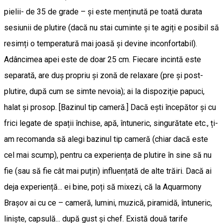
pielii- de 35 de grade – și este menținută pe toată durata
sesiunii de plutire (dacă nu stai cuminte și te agiți e posibil să
resimți o temperatură mai joasă și devine inconfortabil).
Adâncimea apei este de doar 25 cm. Fiecare incintă este
separată, are duș propriu și zonă de relaxare (pre și post-
plutire, după cum se simte nevoia); ai la dispoziţie papuci,
halat şi prosop. [Bazinul tip cameră.] Dacă ești începător și cu
frici legate de spații închise, apă, întuneric, singurătate etc., ți-
am recomanda să alegi bazinul tip cameră (chiar dacă este
cel mai scump), pentru ca experiența de plutire în sine să nu
fie (sau să fie cât mai puțin) influențată de alte trăiri. Dacă ai
deja experiență... ei bine, poți să mixezi, că la Aquarmony
Brașov ai cu ce – cameră, lumini, muzică, piramidă, întuneric,
liniște, capsulă... după gust și chef. Există două tarife