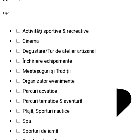
20
rezultate
Ghimbav (BV)
Activităţi indoor
Tip:
Deschis
Activităţi sportive & recreative
AquaFit SPA Ghimbav
Cinema
Degustare/Tur de atelier artizanal
Închiriere echipamente
Meşteşuguri şi Tradiţii
Organizator evenimente
Parcuri acvatice
Parcuri tematice & aventură
Plajă, Sporturi nautice
Spa
Sporturi de iarnă