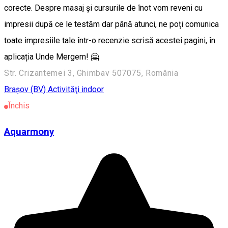
corecte. Despre masaj și cursurile de înot vom reveni cu
impresii după ce le testăm dar până atunci, ne poți comunica
toate impresiile tale într-o recenzie scrisă acestei pagini, în
aplicația Unde Mergem! 🤗
Str. Crizantemei 3, Ghimbav 507075, România
Braşov (BV)
Activităţi indoor
Închis
Aquarmony