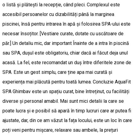
o listă și plătești la recepție, când pleci. Complexul este
accesibil persoanelor cu dizabilități până la marginea
piscinei, însă pentru intrarea în apă și folosirea SPA-ului este
necesar însoțitor. [Vestiare curate, dotate cu uscătoare de
păr.] Un detaliu mic, dar important Înainte de a intra în piscină
sau SPA, dușul este obligatoriu, chiar dacă ai făcut deja unul
acasă. La fel, este recomandat un duș între diferitele zone de
SPA. Este un gest simplu, care ține apa mai curată și
experiența mai plăcută pentru toată lumea. Concluzie AquaFit
SPA Ghimbav este un spațiu curat, bine întreținut, cu facilități
diverse și personal amabil. Mai sunt mici detalii la care se
poate lucra și e posibil să apară în timp lucruri care ar putea fi
ajustate, dar, din ce am văzut la fața locului, este un loc în care
poți veni pentru mișcare, relaxare sau ambele, la prețuri