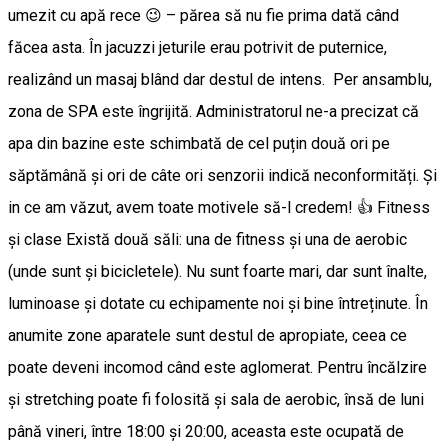
umezit cu apă rece 😉 – părea să nu fie prima dată când
făcea asta. În jacuzzi jeturile erau potrivit de puternice,
realizând un masaj blând dar destul de intens. Per ansamblu,
zona de SPA este îngrijită. Administratorul ne-a precizat că
apa din bazine este schimbată de cel puțin două ori pe
săptămână și ori de câte ori senzorii indică neconformități. Și
in ce am văzut, avem toate motivele să-l credem! 👍 Fitness
și clase Există două săli: una de fitness și una de aerobic
(unde sunt și bicicletele). Nu sunt foarte mari, dar sunt înalte,
luminoase și dotate cu echipamente noi și bine întreținute. În
anumite zone aparatele sunt destul de apropiate, ceea ce
poate deveni incomod când este aglomerat. Pentru încălzire
și stretching poate fi folosită și sala de aerobic, însă de luni
până vineri, între 18:00 și 20:00, aceasta este ocupată de