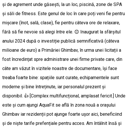
și de agrement unde găsești, la un loc, piscină, zone de SPA
și săli de fitness. Este genul de loc în care poți veni fie pentru
mișcare (înot, sală, clase), fie pentru câteva ore de relaxare,
fără să fie nevoie să alegi între ele. 😊 Inaugurat la sfârșitul
anului 2024 după o investiție publică semnificativă (câteva
milioane de euro) a Primăriei Ghimbav, în urma unei licitații a
fost încredințat spre administrare unei firme private care, din
câte am văzut în vizitele noastre de documentare, își face
treaba foarte bine: spațiile sunt curate, echipamentele sunt
moderne și bine întreținute, iar personalul prezent și
disponibil. 👍 [Complex multifuncțional, amplasat fericit.] Unde
este și cum ajungi AquaFit se află în zona nouă a orașului
Ghimbav iar rezidenții pot ajunge foarte ușor aici, beneficiind
și de niște tarife prefențiale pentru acces. Am întâlnit însă și