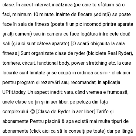
clase. În acest interval, încălzirea (pe care te sfătuim să o
faci, minimum 10 minute, înainte de fiecare ședință) se poate
face în sala de fitness (poate fi un pic incomod printre aparate
și alți oameni) sau în camera ce face legătura între cele două
săli (și aici sunt câteva aparate). [O seară obișnuită la sala
fitness.] Sunt organizate clase de ryder (biciclete Real Ryder),
tonifiere, circuit, functional body, power stretching etc. la care
locurile sunt limitate și se ocupă în ordinea sosirii - click aici
pentru program și rezervări sau, recomandat, în aplicația
UPfit.today. Un aspect inedit: vara, când vremea e frumoasă,
unele clase se țin și în aer liber, pe peluza din fața
complexului. 😍 [Clasă de Ryder în aer liber.] Tarife și
abonamente Pentru piscină & spa există mai multe tipuri de
abonamente (click aici ca să le consulți pe toate) dar pe lângă