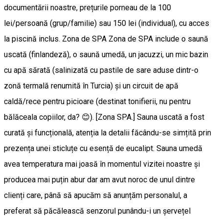
documentării noastre, prețurile porneau de la 100
lei/persoană (grup/familie) sau 150 lei (individual), cu acces
la piscină inclus. Zona de SPA Zona de SPA include o saună
uscată (finlandeză), o saună umedă, un jacuzzi, un mic bazin
cu apă sărată (salinizată cu pastile de sare aduse dintr-o
zonă termală renumită în Turcia) și un circuit de apă
caldă/rece pentru picioare (destinat tonifierii, nu pentru
bălăceala copiilor, da? 😊). [Zona SPA.] Sauna uscată a fost
curată și funcțională, atenția la detalii făcându-se simțită prin
prezența unei sticluțe cu esență de eucalipt. Sauna umedă
avea temperatura mai joasă în momentul vizitei noastre și
producea mai puțin abur dar am avut noroc de unul dintre
clienți care, până să apucăm să anunțăm personalul, a
preferat să păcălească senzorul punându-i un șervețel