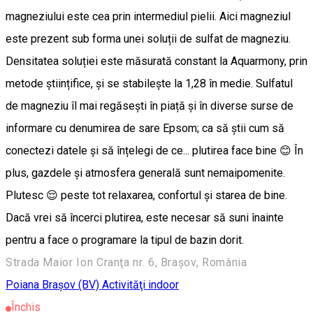
magneziului este cea prin intermediul pielii. Aici magneziul
este prezent sub forma unei soluții de sulfat de magneziu.
Densitatea soluției este măsurată constant la Aquarmony, prin
metode științifice, și se stabilește la 1,28 în medie. Sulfatul
de magneziu îl mai regăsești în piață și în diverse surse de
informare cu denumirea de sare Epsom; ca să știi cum să
conectezi datele și să înțelegi de ce... plutirea face bine 😊 În
plus, gazdele și atmosfera generală sunt nemaipomenite.
Plutesc 😌 peste tot relaxarea, confortul și starea de bine.
Dacă vrei să încerci plutirea, este necesar să suni înainte
pentru a face o programare la tipul de bazin dorit.
Strada Maior Ion Cranţa nr. 6, Brașov, România
Poiana Braşov (BV)
Activităţi indoor
Închis