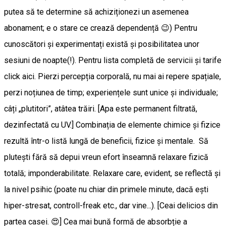
putea să te determine să achiziționezi un asemenea
abonament; e o stare ce crează dependență 😉) Pentru
cunoscători și experimentați există și posibilitatea unor
sesiuni de noapte(!). Pentru lista completă de servicii şi tarife
click aici. Pierzi percepția corporală, nu mai ai repere spațiale,
perzi noțiunea de timp; experiențele sunt unice și individuale;
câți „plutitori”, atâtea trăiri. [Apa este permanent filtrată,
dezinfectată cu UV.] Combinația de elemente chimice și fizice
rezultă într-o listă lungă de beneficii, fizice și mentale. Să
plutești fără să depui vreun efort înseamnă relaxare fizică
totală; imponderabilitate. Relaxare care, evident, se reflectă și
la nivel psihic (poate nu chiar din primele minute, dacă ești
hiper-stresat, controll-freak etc., dar vine...). [Ceai delicios din
partea casei. 😍] Cea mai bună formă de absorbție a