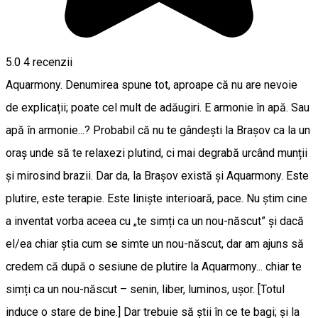
5.0
4
recenzii
Aquarmony. Denumirea spune tot, aproape că nu are nevoie
de explicații; poate cel mult de adăugiri. E armonie în apă. Sau
apă în armonie...? Probabil că nu te gândești la Brașov ca la un
oraș unde să te relaxezi plutind, ci mai degrabă urcând munții
și mirosind brazii. Dar da, la Brașov există și Aquarmony. Este
plutire, este terapie. Este liniște interioară, pace. Nu știm cine
a inventat vorba aceea cu „te simți ca un nou-născut” și dacă
el/ea chiar știa cum se simte un nou-născut, dar am ajuns să
credem că după o sesiune de plutire la Aquarmony... chiar te
simți ca un nou-născut – senin, liber, luminos, ușor. [Totul
induce o stare de bine.] Dar trebuie să știi în ce te bagi; și la