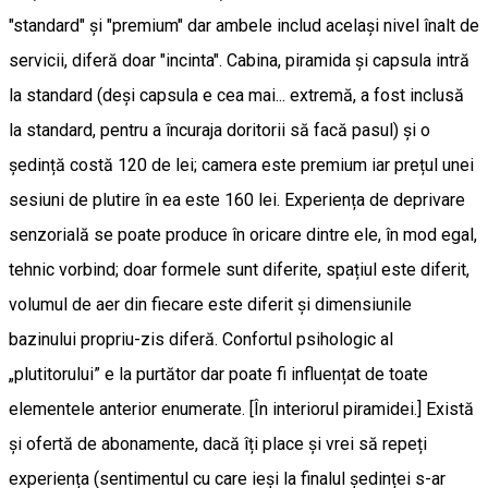
"standard" și "premium" dar ambele includ acelaşi nivel înalt de
servicii, diferă doar "incinta". Cabina, piramida și capsula intră
la standard (deși capsula e cea mai... extremă, a fost inclusă
la standard, pentru a încuraja doritorii să facă pasul) și o
ședință costă 120 de lei; camera este premium iar prețul unei
sesiuni de plutire în ea este 160 lei. Experiența de deprivare
senzorială se poate produce în oricare dintre ele, în mod egal,
tehnic vorbind; doar formele sunt diferite, spațiul este diferit,
volumul de aer din fiecare este diferit și dimensiunile
bazinului propriu-zis diferă. Confortul psihologic al
„plutitorului” e la purtător dar poate fi influențat de toate
elementele anterior enumerate. [În interiorul piramidei.] Există
și ofertă de abonamente, dacă îți place și vrei să repeți
experiența (sentimentul cu care ieși la finalul ședinței s-ar