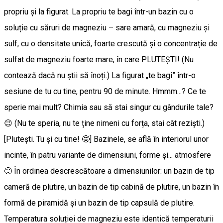
propriu și la figurat. La propriu te bagi într-un bazin cu o
soluție cu săruri de magneziu – sare amară, cu magneziu și
sulf, cu o densitate unică, foarte crescută și o concentrație de
sulfat de magneziu foarte mare, în care PLUTEȘTI! (Nu
contează dacă nu știi să înoți.) La figurat „te bagi” într-o
sesiune de tu cu tine, pentru 90 de minute. Hmmm...? Ce te
sperie mai mult? Chimia sau să stai singur cu gândurile tale?
😉 (Nu te speria, nu te ține nimeni cu forța, stai cât reziști.)
[Pluteşti. Tu şi cu tine! 🤩] Bazinele, se află în interiorul unor
incinte, în patru variante de dimensiuni, forme și... atmosfere
🙂 În ordinea descrescătoare a dimensiunilor: un bazin de tip
cameră de plutire, un bazin de tip cabină de plutire, un bazin în
formă de piramidă și un bazin de tip capsulă de plutire.
Temperatura soluției de magneziu este identică temperaturii