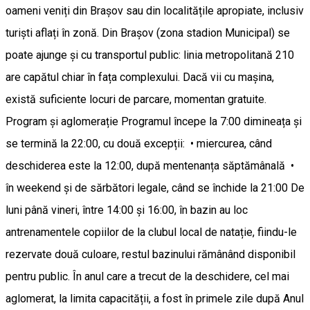
oameni veniți din Brașov sau din localitățile apropiate, inclusiv
turiști aflați în zonă. Din Brașov (zona stadion Municipal) se
poate ajunge și cu transportul public: linia metropolitană 210
are capătul chiar în fața complexului. Dacă vii cu mașina,
există suficiente locuri de parcare, momentan gratuite.
Program și aglomerație Programul începe la 7:00 dimineața și
se termină la 22:00, cu două excepții: • miercurea, când
deschiderea este la 12:00, după mentenanța săptămânală •
în weekend și de sărbători legale, când se închide la 21:00 De
luni până vineri, între 14:00 și 16:00, în bazin au loc
antrenamentele copiilor de la clubul local de natație, fiindu-le
rezervate două culoare, restul bazinului rămânând disponibil
pentru public. În anul care a trecut de la deschidere, cel mai
aglomerat, la limita capacității, a fost în primele zile după Anul