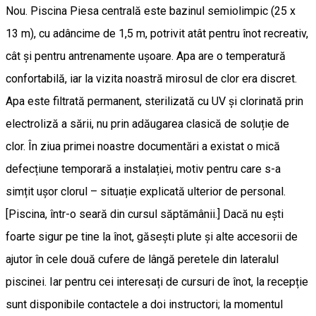
Nou. Piscina Piesa centrală este bazinul semiolimpic (25 x
13 m), cu adâncime de 1,5 m, potrivit atât pentru înot recreativ,
cât și pentru antrenamente ușoare. Apa are o temperatură
confortabilă, iar la vizita noastră mirosul de clor era discret.
Apa este filtrată permanent, sterilizată cu UV și clorinată prin
electroliză a sării, nu prin adăugarea clasică de soluție de
clor. În ziua primei noastre documentări a existat o mică
defecțiune temporară a instalației, motiv pentru care s-a
simțit ușor clorul – situație explicată ulterior de personal.
[Piscina, într-o seară din cursul săptămânii.] Dacă nu ești
foarte sigur pe tine la înot, găsești plute și alte accesorii de
ajutor în cele două cufere de lângă peretele din lateralul
piscinei. Iar pentru cei interesați de cursuri de înot, la recepție
sunt disponibile contactele a doi instructori; la momentul