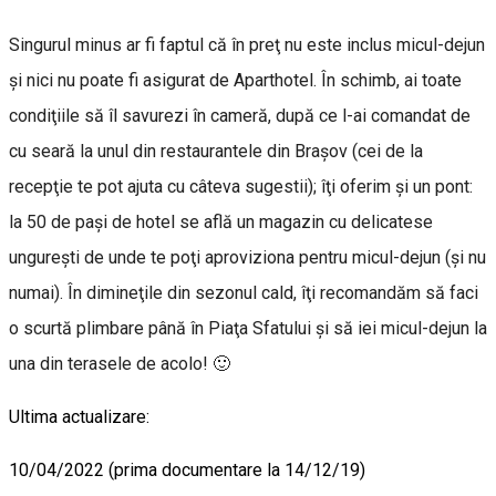
Singurul minus ar fi faptul că în preţ nu este inclus micul-dejun
şi nici nu poate fi asigurat de Aparthotel. În schimb, ai toate
condiţiile să îl savurezi în cameră, după ce l-ai comandat de
cu seară la unul din restaurantele din Braşov (cei de la
recepţie te pot ajuta cu câteva sugestii); îţi oferim şi un pont:
la 50 de paşi de hotel se află un magazin cu delicatese
ungureşti de unde te poţi aproviziona pentru micul-dejun (şi nu
numai). În dimineţile din sezonul cald, îţi recomandăm să faci
o scurtă plimbare până în Piaţa Sfatului şi să iei micul-dejun la
una din terasele de acolo! 🙂
Ultima actualizare:
10/04/2022 (prima documentare la 14/12/19)