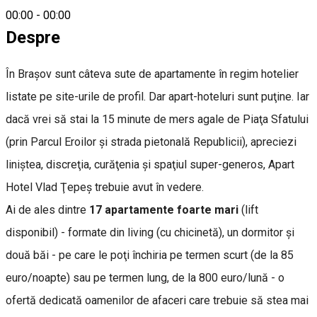
Rezervări
00:00
-
00:00
Despre
În Braşov sunt câteva sute de apartamente în regim hotelier
listate pe site-urile de profil. Dar apart-hoteluri sunt puţine. Iar
dacă vrei să stai la 15 minute de mers agale de Piaţa Sfatului
(prin Parcul Eroilor şi strada pietonală Republicii), apreciezi
liniştea, discreţia, curăţenia şi spaţiul super-generos, Apart
Hotel Vlad Ţepeş trebuie avut în vedere.
Ai de ales dintre
17 apartamente foarte mari
(lift
disponibil) - formate din living (cu chicinetă), un dormitor şi
două băi - pe care le poţi închiria pe termen scurt (de la 85
euro/noapte) sau pe termen lung, de la 800 euro/lună - o
ofertă dedicată oamenilor de afaceri care trebuie să stea mai