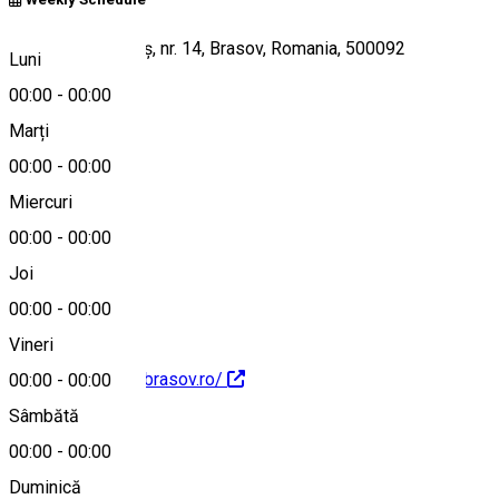
Strada Vlad Ţepeş, nr. 14, Brasov, Romania, 500092
Luni
00:00
-
00:00
Marți
Hartă
00:00
-
00:00
Miercuri
00:00
-
00:00
0749663966
Joi
00:00
-
00:00
Vineri
https://aparthotelbrasov.ro/
00:00
-
00:00
Sâmbătă
00:00
-
00:00
Duminică