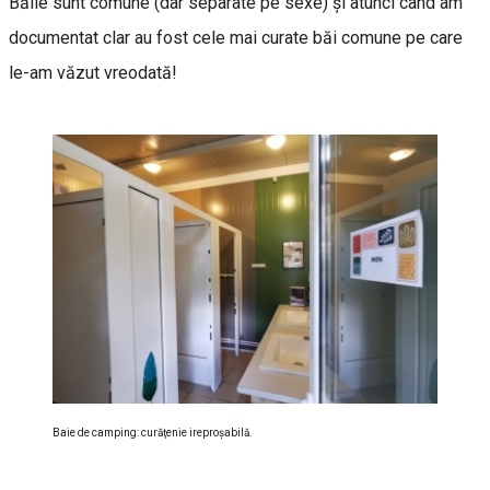
Băile sunt comune (dar separate pe sexe) şi atunci când am
documentat clar au fost cele mai curate băi comune pe care
le-am văzut vreodată!
Baie de camping: curăţenie ireproşabilă.