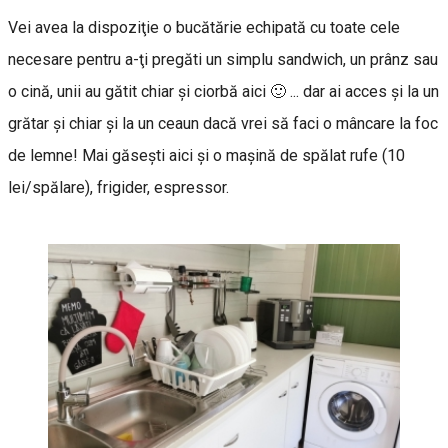
Vei avea la dispoziţie o bucătărie echipată cu toate cele
necesare pentru a-ţi pregăti un simplu sandwich, un prânz sau
o cină, unii au gătit chiar şi ciorbă aici 🙂 ... dar ai acces şi la un
grătar şi chiar şi la un ceaun dacă vrei să faci o mâncare la foc
de lemne! Mai găseşti aici şi o maşină de spălat rufe (10
lei/spălare), frigider, espressor.