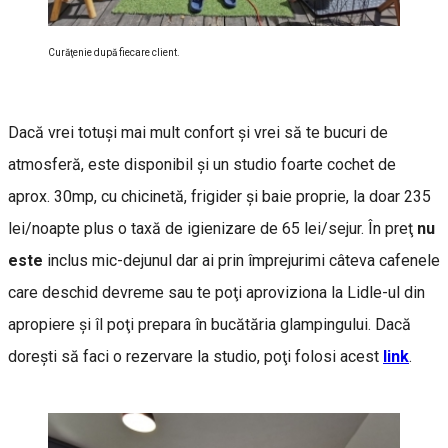
Curăţenie după fiecare client.
Dacă vrei totuşi mai mult confort şi vrei să te bucuri de
atmosferă, este disponibil şi un studio foarte cochet de
aprox. 30mp, cu chicinetă, frigider şi baie proprie, la doar 235
lei/noapte plus o taxă de igienizare de 65 lei/sejur. În preţ
nu
este
inclus mic-dejunul dar ai prin împrejurimi câteva cafenele
care deschid devreme sau te poţi aproviziona la Lidle-ul din
apropiere şi îl poţi prepara în bucătăria glampingului. Dacă
doreşti să faci o rezervare la studio, poţi folosi acest
link
.