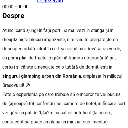
Rezervări
Rezervări
Rezervări
00:00
-
00:00
Despre
Atunci când ajungi în faţa porţii şi mai vezi în stânga şi în
dreapta nişte blocuri impozante, nimic nu te pregăteşte să
descoperi odată intrat în curtea uriaşă un adevărat rai verde,
cu pomi plini de fructe, o grădină frumos gospodărită şi ...
corturi și căruțe amenajate ca o tabără de dormit: eşti în
singurul glamping urban din România
, amplasat în mijlocul
Braşovului!
😮
Este o experienţă pe care trebuie să o încerci: te vei bucura
de (aproape) tot confortul unei camere de hotel, în fiecare cort
vei găsi un pat de 1,4x2m cu saltea hotelieră (la cerere,
contracost se poate amplasa un mic pat suplimentar);