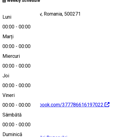
Weekly Schedule
Temeliei 3, Brasov, Romania, 500271
Luni
00:00
-
00:00
Marți
Hartă
00:00
-
00:00
Miercuri
00:00
-
00:00
+40746991489
Joi
00:00
-
00:00
Vineri
https://www.facebook.com/377786616197022
00:00
-
00:00
Sâmbătă
00:00
-
00:00
Duminică