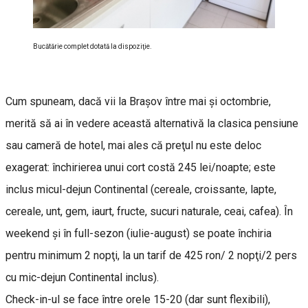
Bucătărie complet dotată la dispoziţie.
Cum spuneam, dacă vii la Braşov între mai şi octombrie,
merită să ai în vedere această alternativă la clasica pensiune
sau cameră de hotel, mai ales că preţul nu este deloc
exagerat: închirierea unui cort costă 245 lei/noapte; este
inclus micul-dejun Continental (cereale, croissante, lapte,
cereale, unt, gem, iaurt, fructe, sucuri naturale, ceai, cafea). În
weekend şi în full-sezon (iulie-august) se poate închiria
pentru minimum 2 nopţi, la un tarif de 425 ron/ 2 nopţi/2 pers
cu mic-dejun Continental inclus).
Check-in-ul se face între orele 15-20 (dar sunt flexibili),