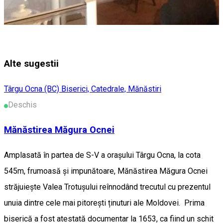
Alte sugestii
Târgu Ocna (BC)
Biserici, Catedrale, Mănăstiri
Deschis
Mănăstirea Măgura Ocnei
Amplasată în partea de S-V a orașului Târgu Ocna, la cota
545m, frumoasă și impunătoare, Mănăstirea Măgura Ocnei
străjuiește Valea Trotușului reînnodând trecutul cu prezentul
unuia dintre cele mai pitorești ținuturi ale Moldovei. Prima
biserică a fost atestată documentar la 1653, ca fiind un schit