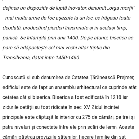
deținea un dispozitiv de luptă inovator, denumit „orga morții”
- mai multe arme de foc așezate la un loc, ce trăgeau toate
deodată, producând pierderi însemnate și în același timp,
panică. Se întâmpla prin anii 1400. De pe atunci, biserica se
pare că adăpostește cel mai vechi altar triptic din
Transilvania, datat între 1450-1460.
Cunoscută și sub denumirea de Cetatea Țărănească Prejmer,
edificiul este de fapt un ansamblu arhitectural ce cuprinde atât
cetatea cât și biserica. Biserica a fost edificată în 1218 iar
zidurile cetății au fost ridicate în sec. XV. Zidul incintei
principale este căptuşit la interior cu 275 de cămări, pe trei şi
patru niveluri și conectate între ele prin scări de lemn. Aceste
cămări păstrau proviziile sătenilor, fiecare familie din sat