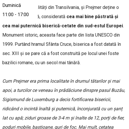
Duminică
Ca multe alte localități din Transilvania, și Prejmer deține o
11:00
-
17:00
biserică fortificată, considerată
cea mai bine păstrată și
cea mai puternică biserică-cetate din sud-estul Europei
.
Monument istoric, aceasta face parte din lista UNESCO din
1999. Purtând hramul Sfânta Cruce, biserica a fost datată în
sec. XIII și se pare că a fost construită pe locul unei foste
bazilici romane, cu un secol mai tânără.
Cum Prejmer era prima localitate în drumul tătarilor şi mai
apoi, a turcilor ce veneau în prădăciune dinspre pasul Buzău,
Sigismund de Luxemburg a decis fortificarea bisericii,
ridicând o incintă înaltă și puternică, înconjurată cu un șanț
lat cu apă; ziduri groase de 3-4 m și înalte de 12, porți de fier,
poduri mobile, bastioane, guri de foc. Mai mult, cetatea