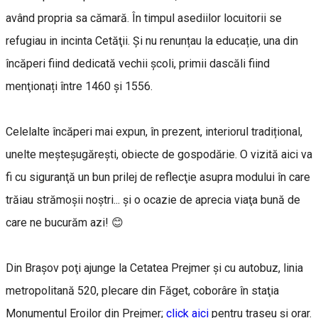
având propria sa cămară. În timpul asediilor locuitorii se
refugiau in incinta Cetăţii. Și nu renunțau la educație, una din
încăperi fiind dedicată vechii școli, primii dascăli fiind
menţionați între 1460 și 1556.
Celelalte încăperi mai expun, în prezent, interiorul tradițional,
unelte meșteșugărești, obiecte de gospodărie. O vizită aici va
fi cu siguranţă un bun prilej de reflecţie asupra modului în care
trăiau strămoşii noştri... şi o ocazie de aprecia viaţa bună de
care ne bucurăm azi! 😊
Din Braşov poţi ajunge la Cetatea Prejmer şi cu autobuz, linia
metropolitană 520, plecare din Făget, coborâre în staţia
Monumentul Eroilor din Prejmer;
click aici
pentru traseu și orar.