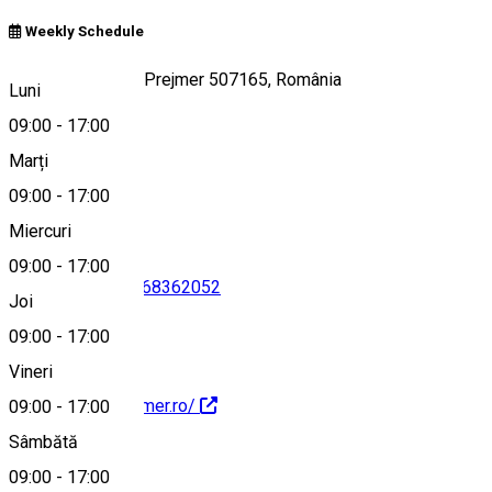
Weekly Schedule
Strada Mare 495, Prejmer 507165, România
Luni
09:00
-
17:00
Marți
Hartă
09:00
-
17:00
Miercuri
09:00
-
17:00
0774520512
•
0268362052
Joi
09:00
-
17:00
Vineri
http://cetateaprejmer.ro/
09:00
-
17:00
Sâmbătă
Despre
09:00
-
17:00