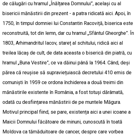
de călugări cu hramul „Înălțarea Domnului”, același cu al
bisericii mănăstirii din prezent - a patra ridicată aici. Apoi, în
1750, în timpul domniei lui Constantin Racoviță, biserica este
reconstruită, tot din lemn, dar cu hramul „Sfântul Gheorghe”. În
1803, Arhimandritul Iacov, stareț al schitului, ridică aici al
treilea lăcaș de cult, de data aceasta o biserică din piatră, cu
hramul „Buna Vestire”, ce va dăinui până la 1964. Când, deși
părea că reușise să supraviețuiască decretului 410 emis de
comuniști în 1959 ce ordona închiderea a două treimi din
mănăstirile existente în România, a fost totuși dărâmată,
odată cu desființarea mănăstirii de pe muntele Măgura.
Motivul principal fiind, se pare, existența aici a unei icoane a
Maicii Domnului făcătoare de minuni, cunoscută în toată
Moldova ca tămăduitoare de cancer, despre care vorbea