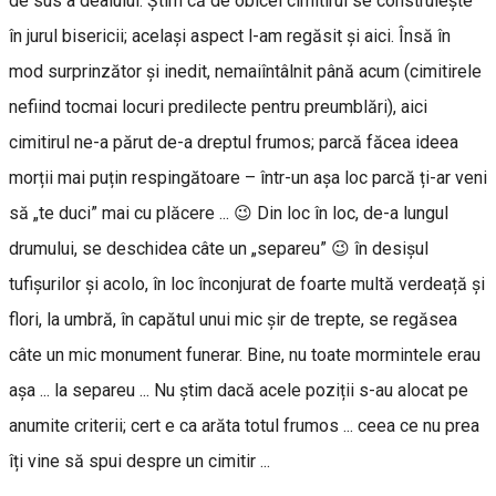
de sus a dealului. Știm că de obicei cimitirul se construiește
în jurul bisericii; același aspect l-am regăsit și aici. Însă în
mod surprinzător și inedit, nemaiîntâlnit până acum (cimitirele
nefiind tocmai locuri predilecte pentru preumblări), aici
cimitirul ne-a părut de-a dreptul frumos; parcă făcea ideea
morții mai puțin respingătoare – într-un așa loc parcă ți-ar veni
să „te duci” mai cu plăcere ... 😉 Din loc în loc, de-a lungul
drumului, se deschidea câte un „separeu” 😉 în desișul
tufișurilor și acolo, în loc înconjurat de foarte multă verdeață și
flori, la umbră, în capătul unui mic șir de trepte, se regăsea
câte un mic monument funerar. Bine, nu toate mormintele erau
așa ... la separeu ... Nu știm dacă acele poziții s-au alocat pe
anumite criterii; cert e ca arăta totul frumos ... ceea ce nu prea
îți vine să spui despre un cimitir ...