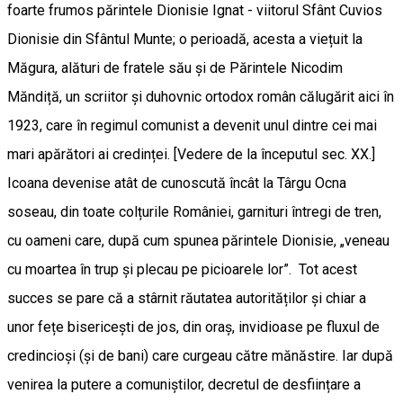
foarte frumos părintele Dionisie Ignat - viitorul Sfânt Cuvios
Dionisie din Sfântul Munte; o perioadă, acesta a viețuit la
Măgura, alături de fratele său și de Părintele Nicodim
Măndiță, un scriitor și duhovnic ortodox român călugărit aici în
1923, care în regimul comunist a devenit unul dintre cei mai
mari apărători ai credinței. [Vedere de la începutul sec. XX.]
Icoana devenise atât de cunoscută încât la Târgu Ocna
soseau, din toate colțurile României, garnituri întregi de tren,
cu oameni care, după cum spunea părintele Dionisie, „veneau
cu moartea în trup și plecau pe picioarele lor”. Tot acest
succes se pare că a stârnit răutatea autorităților și chiar a
unor fețe bisericești de jos, din oraș, invidioase pe fluxul de
credincioși (și de bani) care curgeau către mănăstire. Iar după
venirea la putere a comuniștilor, decretul de desființare a