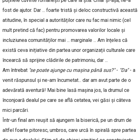
puținele cuvinte românești pe care la știa. Chiar și-așa, ne-a
fost de ajutor. Dar ... foarte tristă și deloc constructivă această
atitudine, în special a autorităților care nu fac mai nimic (cel
mult pretind că fac) pentru promovarea valorilor locale și
incluziunea comunităților mai ... marginale ... Am înțeles că
există ceva inițiative din partea unor organizații culturale care
încearcă să sprijine clădirile de patrimoniu, dar ...
Am întrebat
"se poate ajunge cu maşina până sus?"
-
"Da"
- a
venit răspunsul şi ne-am încumetat... dar am avut parte de o
adevărată aventură! Mai bine lasă maşina jos, la drumul ce
înconjoară dealul pe care se află cetatea, vei găsi şi câteva
mici parcări.
Într-un final am reușit să ajungem la biserică, pe un drum de
altfel foarte pitoresc, umbros, care urcă în spirală spre partea