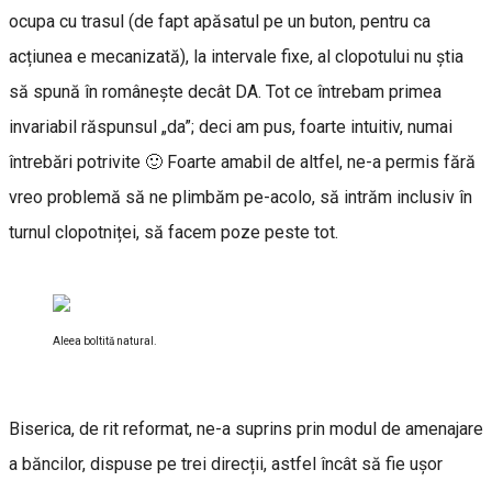
ocupa cu trasul (de fapt apăsatul pe un buton, pentru ca
acțiunea e mecanizată), la intervale fixe, al clopotului nu știa
să spună în românește decât DA. Tot ce întrebam primea
invariabil răspunsul „da”; deci am pus, foarte intuitiv, numai
întrebări potrivite 🙂 Foarte amabil de altfel, ne-a permis fără
vreo problemă să ne plimbăm pe-acolo, să intrăm inclusiv în
turnul clopotniței, să facem poze peste tot.
Aleea boltită natural.
Biserica, de rit reformat, ne-a suprins prin modul de amenajare
a băncilor, dispuse pe trei direcții, astfel încât să fie ușor