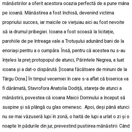
mănăstirilor a oferit acestora ocazia perfectă de a pune mâna
pe icoană. Mănăstirea a fost închisă, devenind victima
propriului succes, iar maicile ce viețuiau aici au fost nevoite
să ia drumul pribegiei. Icoana a fost scoasă la licitație,
parohiile de pe întreaga vale a Trotușului adunând bani de la
enoriași pentru a o cumpăra. Însă, pentru că acestea nu s-au
înțeles la preț protopopul de atunci, Părintele Negrea, a luat
icoana și a dat-o dispărută. [Icoana făcătoare de minuni de la
Târgu Ocna.] În timpul vecerniei în care s-a aflat că biserica va
fi dărâmată, Stavrofora Anatolia Dodiță, stareța de atunci a
mănăstirii, povestea că icoana Maicii Domnului a început să
suspine și să plângă cu glas omenesc. Apoi, deși până atunci
nu se mai văzuseră lupi în zonă, o haită de lupi a urlat o zi și o
noapte în pădurile din jur, prevestind pustiirea mănăstirii. Când