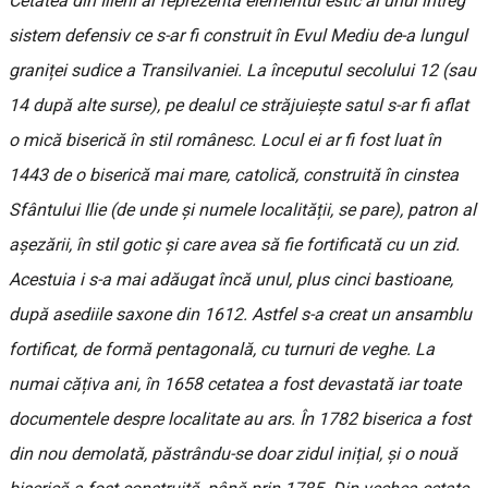
Cetatea din Ilieni ar reprezenta elementul estic al unui întreg
sistem defensiv ce s-ar fi construit în Evul Mediu de-a lungul
graniței sudice a Transilvaniei. La începutul secolului 12 (sau
14 după alte surse), pe dealul ce străjuiește satul s-ar fi aflat
o mică biserică în stil românesc. Locul ei ar fi fost luat în
1443 de o biserică mai mare, catolică, construită în cinstea
Sfântului Ilie (de unde și numele localității, se pare), patron al
așezării, în stil gotic și care avea să fie fortificată cu un zid.
Acestuia i s-a mai adăugat încă unul, plus cinci bastioane,
după asediile saxone din 1612. Astfel s-a creat un ansamblu
fortificat, de formă pentagonală, cu turnuri de veghe. La
numai cățiva ani, în 1658 cetatea a fost devastată iar toate
documentele despre localitate au ars. În 1782 biserica a fost
din nou demolată, păstrându-se doar zidul inițial, și o nouă