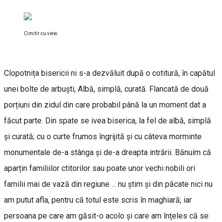
Cimitir cu view.
Clopotnița bisericii ni s-a dezvăluit după o cotitură, în capătul
unei bolte de arbuști, Albă, simplă, curată. Flancată de două
porțiuni din zidul din care probabil până la un moment dat a
făcut parte. Din spate se ivea biserica, la fel de albă, simplă
și curată; cu o curte frumos îngrijită și cu câteva morminte
monumentale de-a stânga și de-a dreapta intrării. Bănuim că
aparțin familiilor ctitorilor sau poate unor vechi nobili ori
familii mai de vază din regiune ... nu știm și din păcate nici nu
am putut afla, pentru că totul este scris în maghiară; iar
persoana pe care am găsit-o acolo și care am înțeles că se