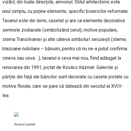
vizibil, din toate direcțiile, amvonul. Stilul arhitectonic este
unul simplu, cu puține elemente, specific bisericilor reformate.
Tavanul este din lemn, casetat și are ca elemente decorative
semnele zodiacale (simbolizând cerul), motive populare,
stema Transilvaniei și alte câteva simboluri secuiești (steme,
blazoane nobiliare – bănuim, pentru că nu ne-a putut confirma
cineva sau ceva ...); tavanul e ceva mai nou, fiind adăugat la
renovarea din 1991, pictat de Kovács Kázmér. Galeriile şi
părţile din faţă ale băncilor sunt decorate cu casete pictate cu
motive florale, care se pare că datează din secolul al XVIII-
lea.
Tavanul casetat.