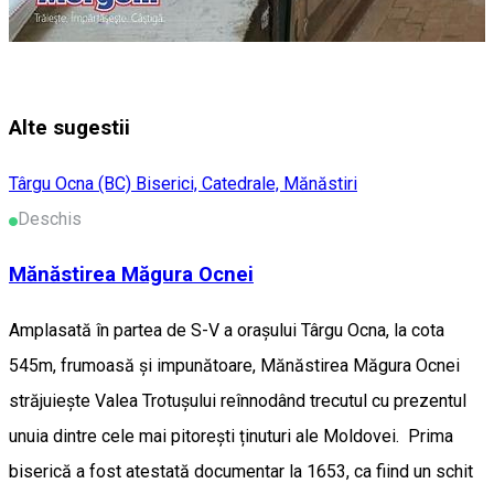
Alte sugestii
Târgu Ocna (BC)
Biserici, Catedrale, Mănăstiri
Deschis
Mănăstirea Măgura Ocnei
Amplasată în partea de S-V a orașului Târgu Ocna, la cota
545m, frumoasă și impunătoare, Mănăstirea Măgura Ocnei
străjuiește Valea Trotușului reînnodând trecutul cu prezentul
unuia dintre cele mai pitorești ținuturi ale Moldovei. Prima
biserică a fost atestată documentar la 1653, ca fiind un schit