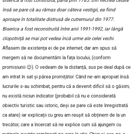
biserică a fost construită, până prin 1785. Din vechea cetate
însă se pare că au rămas doar câteva vestigii, ea fiind
aproape în totalitate distrusă de cutremurul din 1977.
Biserica a fost reconstruită între anii 1991-1992, iar lângă
clopotniță se mai pot vedea încă urme ale celei vechi.
Aflasem de existența ei de pe internet; dar am spus să
mergem să ne documentăm la fața locului, (conform
promisiunii 😉). O vedeam de la distanță, sus pe deal după ce
am intrat în sat și părea promițător. Când ne-am apropiat însă
lucrurile s-au schimbat, pentru că a devenit dificil să o găsim;
nu există niciun indicator (probabil că nu e considerată
obiectiv turistic sau istoric, deși se pare că este înregistrată
ca atare) iar explicații cu greu am reușit să obținem de la un
trecător, care a încercat să ne explice cum să ajungem cu