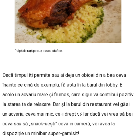
Pulpă de raţă pe cuş-cuş cu stafide.
Dacă timpul îți permite sau ai deja un obicei din a bea ceva
înainte ce cină de exemplu, fă asta în la barul din lobby. E
acolo un acvariu mare și frumos, care sigur va contribui pozitiv
la starea ta de relaxare. Dar şi la barul din restaurant vei găsi
un acvariu, ceva mai mic, ce-i drept 🙂 Iar dacă vei vrea să bei
ceva sau să „snack-ueşti” ceva în cameră, vei avea la
dispoziţie un minibar super-garnisit!