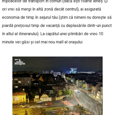
mijloacelor de transport în comun (dacă ești foarte leneș 😉
ori vrei să mergi în altă zonă decât centrul), ai asigurată
economia de timp în sejurul tău (știm că nimeni nu dorește să
piardă prețiosul timp de vacanță cu deplasările dintr-un punct
în altul al itinerarului). La capătul unei plimbări de vreo 10
minute vei găsi şi cel mai nou mall al oraşului.