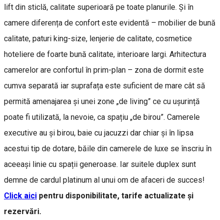
lift din sticlă, calitate superioară pe toate planurile. Și în
camere diferența de confort este evidentă – mobilier de bună
calitate, paturi king-size, lenjerie de calitate, cosmetice
hoteliere de foarte bună calitate, interioare largi. Arhitectura
camerelor are confortul în prim-plan – zona de dormit este
cumva separată iar suprafața este suficient de mare cât să
permită amenajarea și unei zone „de living” ce cu ușurință
poate fi utilizată, la nevoie, ca spațiu „de birou”. Camerele
executive au şi birou, baie cu jacuzzi dar chiar și în lipsa
acestui tip de dotare, băile din camerele de luxe se înscriu în
aceeași linie cu spații generoase. Iar suitele duplex sunt
demne de cardul platinum al unui om de afaceri de succes!
Click aici
pentru disponibilitate, tarife actualizate și
rezervări.