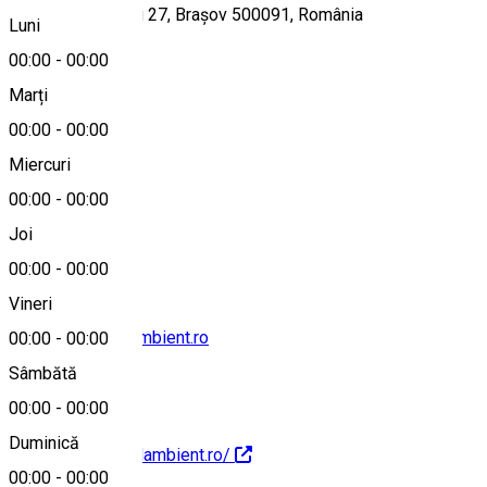
Strada Iuliu Maniu 27, Brașov 500091, România
Luni
00:00
-
00:00
Marți
Hartă
00:00
-
00:00
Miercuri
00:00
-
00:00
0268471747
Joi
00:00
-
00:00
Vineri
rezervari@hotelambient.ro
00:00
-
00:00
Sâmbătă
00:00
-
00:00
Duminică
https://www.hotelambient.ro/
00:00
-
00:00