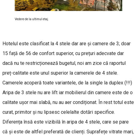
Vedere de la ultimul etaj.
Hotelul este clasificat la 4 stele dar are și camere de 3; doar
15 față de 56 de confort superior, cu prețuri adecvate dar
dacă nu te restricționează bugetul, noi am zice că raportul
preț-calitate este unul superior la camerele de 4 stele.
Camerele acoperă toate variantele, de la single la duplex (!!!)
Aripa de 3 stele nu are lift iar mobilierul din camere este de o
calitate ușor mai slabă, nu au aer condiționat. În rest totul este
curat, primitor și nu lipsesc celelalte dotări specifice.
Diferența însă este vizibilă în aripa de 4 stele, care se pare
că și este de altfel preferată de clienți. Suprafețe vitrate mari,