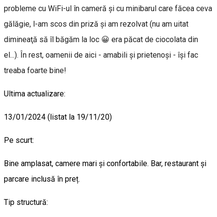
probleme cu WiFi-ul în cameră şi cu minibarul care făcea ceva
gălăgie, l-am scos din priză şi am rezolvat (nu am uitat
dimineaţă să îl băgăm la loc 😀 era păcat de ciocolata din
el...). În rest, oamenii de aici - amabili şi prietenoşi - îşi fac
treaba foarte bine!
Ultima actualizare:
13/01/2024 (listat la 19/11/20)
Pe scurt:
Bine amplasat, camere mari şi confortabile. Bar, restaurant și
parcare inclusă în preț.
Tip structură: