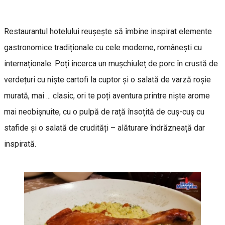
Restaurantul hotelului reușește să îmbine inspirat elemente
gastronomice tradiționale cu cele moderne, românești cu
internaționale. Poți încerca un mușchiuleț de porc în crustă de
verdețuri cu niște cartofi la cuptor și o salată de varză roșie
murată, mai ... clasic, ori te poți aventura printre niște arome
mai neobișnuite, cu o pulpă de rață însoțită de cuș-cuș cu
stafide și o salată de crudități – alăturare îndrăzneață dar
inspirată.