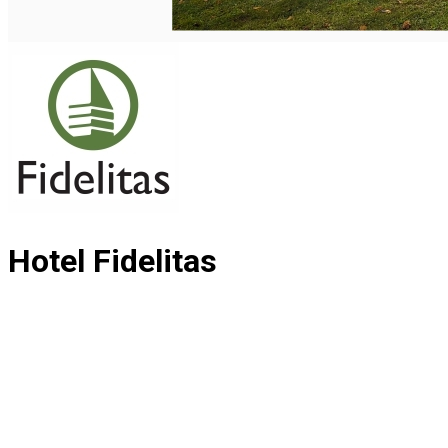
Hotel Fidelitas