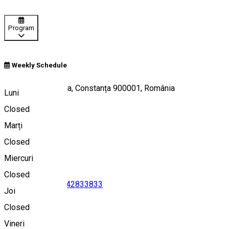
Program
Weekly Schedule
Bulevardul Mamaia, Constanța 900001, România
Luni
Closed
Marți
Hartă
Closed
Miercuri
Closed
0751556198
•
0742833833
Joi
Closed
Vineri