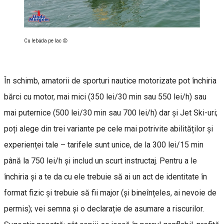
Cu lebăda pe lac 😍
În schimb, amatorii de sporturi nautice motorizate pot închiria
bărci cu motor, mai mici (350 lei/30 min sau 550 lei/h) sau
mai puternice (500 lei/30 min sau 700 lei/h) dar și Jet Ski-uri;
poți alege din trei variante pe cele mai potrivite abilităților și
experienței tale – tarifele sunt unice, de la 300 lei/15 min
până la 750 lei/h și includ un scurt instructaj. Pentru a le
închiria și a te da cu ele trebuie să ai un act de identitate în
format fizic și trebuie să fii major (și bineînțeles, ai nevoie de
permis); vei semna și o declarație de asumare a riscurilor.