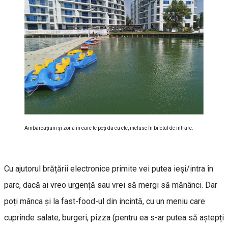
Ambarcațiuni și zona în care te poți da cu ele, incluse în biletul de intrare.
Cu ajutorul brățării electronice primite vei putea ieși/intra în
parc, dacă ai vreo urgență sau vrei să mergi să mănânci. Dar
poți mânca și la fast-food-ul din incintă, cu un meniu care
cuprinde salate, burgeri, pizza (pentru ea s-ar putea să aștepți