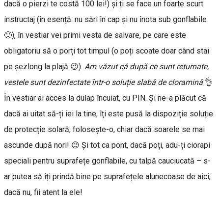
dacă o pierzi te costă 100 lei!) și ți se face un foarte scurt
instructaj (în esență: nu sări în cap și nu înota sub gonflabile
🙂), în vestiar vei primi vesta de salvare, pe care este
obligatoriu să o porți tot timpul (o poți scoate doar când stai
pe șezlong la plajă 😉).
Am văzut că după ce sunt returnate,
vestele sunt dezinfectate într-o soluție slabă de cloramină
👌
În vestiar ai acces la dulap încuiat, cu PIN. Și ne-a plăcut că
dacă ai uitat să-ți iei la tine, îți este pusă la dispoziție soluție
de protecție solară; folosește-o, chiar dacă soarele se mai
ascunde după nori! 😉 Și tot ca pont, dacă poți, adu-ți ciorapi
speciali pentru suprafețe gonflabile, cu talpă cauciucată – s-
ar putea să îți prindă bine pe suprafețele alunecoase de aici;
dacă nu, fii atent la ele!