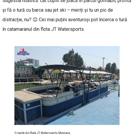
Sugestia noastră: cât copiii se joacă în parcul gonflabil, profită
și fă o tură cu barca sau jet ski – meriți și tu un pic de
distracție, nu? 😉 Cei mai puțini aventuroși pot încerca o tură
în catamaranul din flota JT Watersports.
O parte din flota JT Watersports Mamaia.