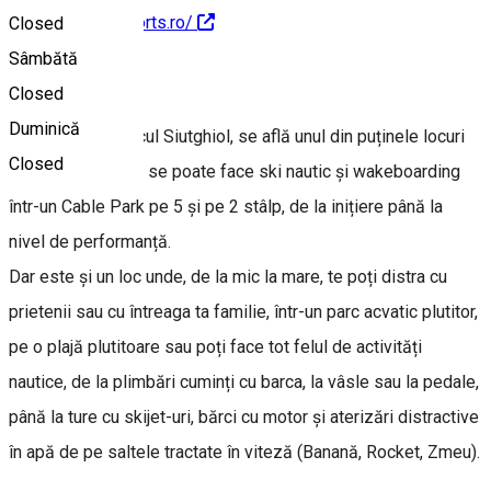
https://jtwatersports.ro/
Closed
Sâmbătă
Despre
Closed
Duminică
La Mamaia, pe lacul Siutghiol, se află unul din puținele locuri
Closed
din România unde se poate face ski nautic și wakeboarding
într-un Cable Park pe 5 și pe 2 stâlp, de la inițiere până la
nivel de performanță.
Dar este și un loc unde, de la mic la mare, te poți distra cu
prietenii sau cu întreaga ta familie, într-un parc acvatic plutitor,
pe o plajă plutitoare sau poți face tot felul de activități
nautice, de la plimbări cuminți cu barca, la vâsle sau la pedale,
până la ture cu skijet-uri, bărci cu motor și aterizări distractive
în apă de pe saltele tractate în viteză (Banană, Rocket, Zmeu).