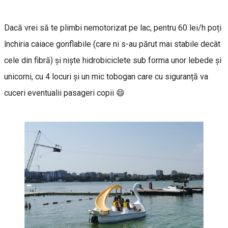
Dacă vrei să te plimbi nemotorizat pe lac, pentru 60 lei/h poți
închiria caiace gonflabile (care ni s-au părut mai stabile decât
cele din fibră) și niște hidrobiciclete sub forma unor lebede și
unicorni, cu 4 locuri și un mic tobogan care cu siguranță va
cuceri eventualii pasageri copii 😄