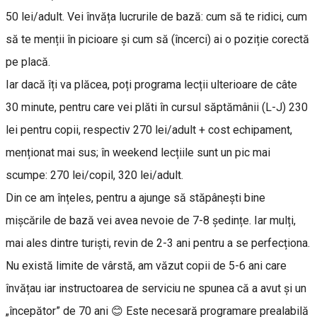
50 lei/adult. Vei învăța lucrurile de bază: cum să te ridici, cum
să te menții în picioare și cum să (încerci) ai o poziție corectă
pe placă.
Iar dacă îți va plăcea, poți programa lecții ulterioare de câte
30 minute, pentru care vei plăti în cursul săptămânii (L-J) 230
lei pentru copii, respectiv 270 lei/adult + cost echipament,
menționat mai sus; în weekend lecțiile sunt un pic mai
scumpe: 270 lei/copil, 320 lei/adult.
Din ce am înțeles, pentru a ajunge să stăpânești bine
mișcările de bază vei avea nevoie de 7-8 ședințe. Iar mulți,
mai ales dintre turiști, revin de 2-3 ani pentru a se perfecționa.
Nu există limite de vârstă, am văzut copii de 5-6 ani care
învățau iar instructoarea de serviciu ne spunea că a avut și un
„începător” de 70 ani 😊 Este necesară programare prealabilă