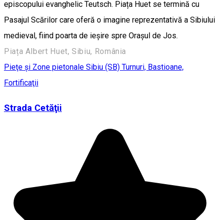
episcopului evanghelic Teutsch. Piața Huet se termină cu
Pasajul Scărilor care oferă o imagine reprezentativă a Sibiului
medieval, fiind poarta de ieșire spre Orașul de Jos.
Piața Albert Huet, Sibiu, România
Pieţe şi Zone pietonale
Sibiu (SB)
Turnuri, Bastioane,
Fortificaţii
Strada Cetăţii