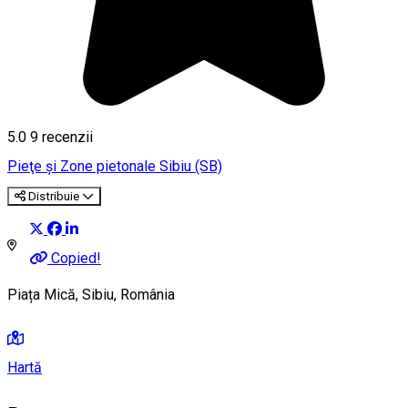
5.0
9
recenzii
Pieţe şi Zone pietonale
Sibiu (SB)
Distribuie
Copied!
Piața Mică, Sibiu, România
Hartă