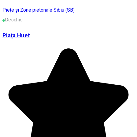
Pieţe şi Zone pietonale
Sibiu (SB)
Deschis
Piaţa Huet