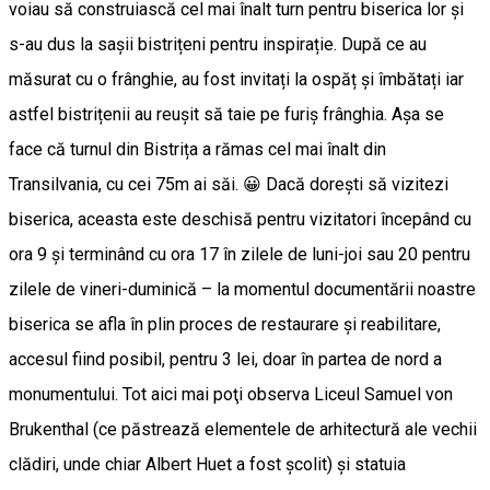
voiau să construiască cel mai înalt turn pentru biserica lor și
s-au dus la sașii bistrițeni pentru inspirație. După ce au
măsurat cu o frânghie, au fost invitați la ospăț și îmbătați iar
astfel bistrițenii au reușit să taie pe furiș frânghia. Așa se
face că turnul din Bistrița a rămas cel mai înalt din
Transilvania, cu cei 75m ai săi. 😀 Dacă dorești să vizitezi
biserica, aceasta este deschisă pentru vizitatori începând cu
ora 9 și terminând cu ora 17 în zilele de luni-joi sau 20 pentru
zilele de vineri-duminică – la momentul documentării noastre
biserica se afla în plin proces de restaurare și reabilitare,
accesul fiind posibil, pentru 3 lei, doar în partea de nord a
monumentului. Tot aici mai poţi observa Liceul Samuel von
Brukenthal (ce păstrează elementele de arhitectură ale vechii
clădiri, unde chiar Albert Huet a fost școlit) și statuia