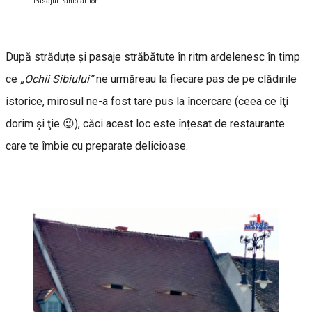
Pasajul Pantofarilor.
După străduțe și pasaje străbătute în ritm ardelenesc în timp
ce
„Ochii Sibiului”
ne urmăreau la fiecare pas de pe clădirile
istorice, mirosul ne-a fost tare pus la încercare (ceea ce îţi
dorim şi ţie 😉), căci acest loc este înțesat de restaurante
care te îmbie cu preparate delicioase.