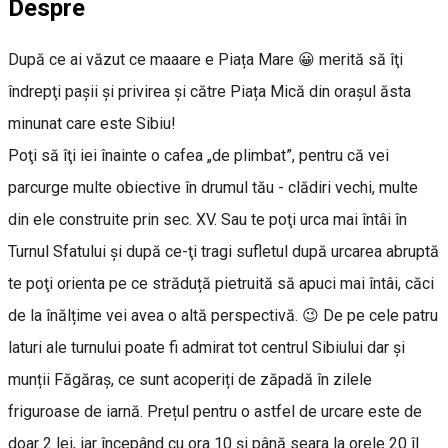
Despre
După ce ai văzut ce maaare e Piața Mare 😀 merită să îţi
îndrepţi pașii și privirea şi către Piața Mică din oraşul ăsta
minunat care este Sibiu!
Poţi să îţi iei înainte o cafea „de plimbat”, pentru că vei
parcurge multe obiective în drumul tău - clădiri vechi, multe
din ele construite prin sec. XV. Sau te poţi urca mai întâi în
Turnul Sfatului şi după ce-ţi tragi sufletul după urcarea abruptă
te poţi orienta pe ce străduță pietruită să apuci mai întâi, căci
de la înălțime vei avea o altă perspectivă. 😉 De pe cele patru
laturi ale turnului poate fi admirat tot centrul Sibiului dar și
munții Făgăraș, ce sunt acoperiți de zăpadă în zilele
friguroase de iarnă. Prețul pentru o astfel de urcare este de
doar 2 lei, iar începând cu ora 10 și până seara la orele 20 îl