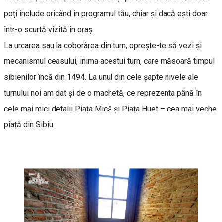
poți include oricând in programul tău, chiar şi dacă ești doar
într-o scurtă vizită în oraș.
La urcarea sau la coborârea din turn, oprește-te să vezi și
mecanismul ceasului, inima acestui turn, care măsoară timpul
sibienilor încă din 1494. La unul din cele șapte nivele ale
turnului noi am dat și de o machetă, ce reprezenta până în
cele mai mici detalii Piața Mică și Piața Huet – cea mai veche
piață din Sibiu.