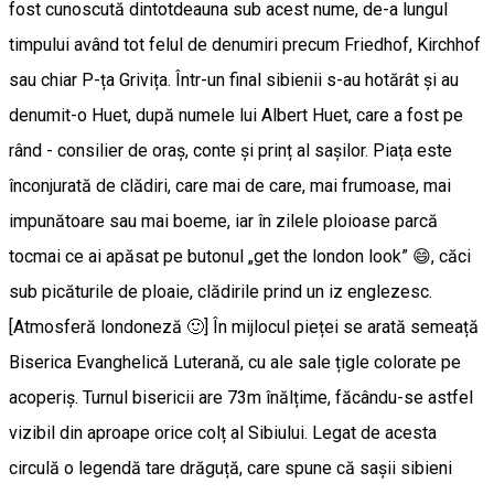
fost cunoscută dintotdeauna sub acest nume, de-a lungul
timpului având tot felul de denumiri precum Friedhof, Kirchhof
sau chiar P-ța Grivița. Într-un final sibienii s-au hotărât și au
denumit-o Huet, după numele lui Albert Huet, care a fost pe
rând - consilier de oraș, conte și prinț al sașilor. Piața este
înconjurată de clădiri, care mai de care, mai frumoase, mai
impunătoare sau mai boeme, iar în zilele ploioase parcă
tocmai ce ai apăsat pe butonul „get the london look” 😄, căci
sub picăturile de ploaie, clădirile prind un iz englezesc.
[Atmosferă londoneză 🙂] În mijlocul pieței se arată semeață
Biserica Evanghelică Luterană, cu ale sale țigle colorate pe
acoperiș. Turnul bisericii are 73m înălțime, făcându-se astfel
vizibil din aproape orice colț al Sibiului. Legat de acesta
circulă o legendă tare drăguță, care spune că sașii sibieni