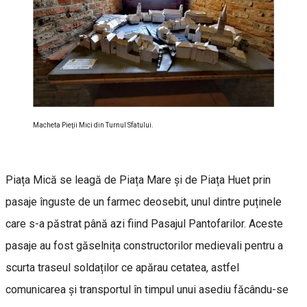
Macheta Pieţii Mici din Turnul Sfatului.
Piața Mică se leagă de Piața Mare și de Piața Huet prin
pasaje înguste de un farmec deosebit, unul dintre puținele
care s-a păstrat până azi fiind Pasajul Pantofarilor. Aceste
pasaje au fost găselnița constructorilor medievali pentru a
scurta traseul soldaților ce apărau cetatea, astfel
comunicarea și transportul în timpul unui asediu făcându-se