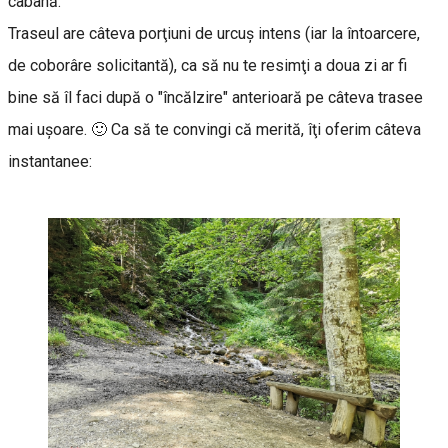
cabană.
Traseul are câteva porţiuni de urcuş intens (iar la întoarcere,
de coborâre solicitantă), ca să nu te resimţi a doua zi ar fi
bine să îl faci după o "încălzire" anterioară pe câteva trasee
mai uşoare. 🙂 Ca să te convingi că merită, îţi oferim câteva
instantanee: