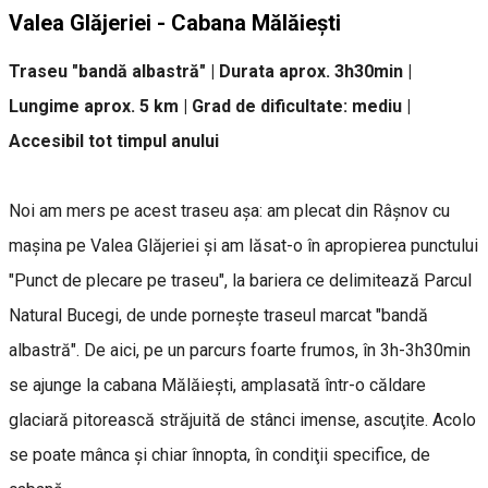
Valea Glăjeriei - Cabana Mălăieşti
Traseu "bandă albastră" | Durata aprox. 3h30min |
Lungime aprox. 5 km | Grad de dificultate: mediu |
Accesibil tot timpul anului
Noi am mers pe acest traseu aşa: am plecat din Râşnov cu
maşina pe Valea Glăjeriei şi am lăsat-o în apropierea punctului
"Punct de plecare pe traseu", la bariera ce delimitează Parcul
Natural Bucegi, de unde porneşte traseul marcat "bandă
albastră". De aici, pe un parcurs foarte frumos, în 3h-3h30min
se ajunge la cabana Mălăieşti, amplasată într-o căldare
glaciară pitorească străjuită de stânci imense, ascuţite. Acolo
se poate mânca şi chiar înnopta, în condiţii specifice, de