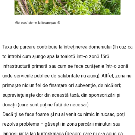
Mici ecosisteme, la fiecare pas 😍
Taxa de parcare contribuie la întreținerea domeniului (în caz ca
te întrebi cum ajunge apa la toaletă într-o zonă fără
infrastructură primară sau cum se face curățenie într-o zonă
unde serviciile publice de salubritate nu ajung). Altfel, zona nu
primește niciun fel de finanțare ori subvenție, de nicăieri;
supraviețuiește dor din această taxă, din sponsorizări și
donații (care sunt puține față de necesar).
Dacă ți se face foame și nu ai venit cu nimic în rucsac, poți
rezolva problema – găsești în zona parcării minuturi sau
langoși iar la lac kürtőskalács (despre care ni s-a spus că