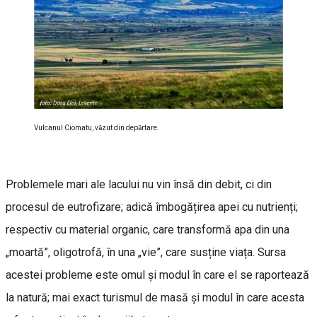
Vulcanul Ciomatu, văzut din depărtare.
Problemele mari ale lacului nu vin însă din debit, ci din
procesul de eutrofizare; adică îmbogățirea apei cu nutrienți;
respectiv cu material organic, care transformă apa din una
„moartă”, oligotrofă, în una „vie”, care susține viața. Sursa
acestei probleme este omul și modul în care el se raportează
la natură; mai exact turismul de masă și modul în care acesta