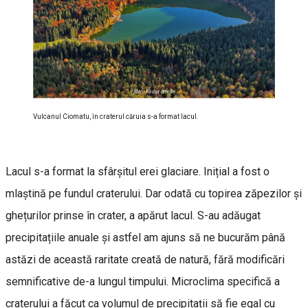
Vulcanul Ciomatu, în craterul căruia s-a format lacul.
Lacul s-a format la sfârșitul erei glaciare. Inițial a fost o
mlaștină pe fundul craterului. Dar odată cu topirea zăpezilor și
ghețurilor prinse în crater, a apărut lacul. S-au adăugat
precipitațiile anuale și astfel am ajuns să ne bucurăm până
astăzi de această raritate creată de natură, fără modificări
semnificative de-a lungul timpului. Microclima specifică a
craterului a făcut ca volumul de precipitații să fie egal cu