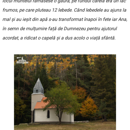
locul muntelui rămăsese o gaură, pe fundul căreia era un lac
frumos, pe care pluteau 12 lebede. Când lebedele au ajuns la
mal și au ieșit din apă s-au transformat înapoi în fete iar Ana,
în semn de mulțumire față de Dumnezeu pentru ajutorul
acordat, a ridicat o capelă și a dus acolo o viață sfântă.