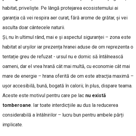
habitat, priveliște. Pe lângă protejarea ecosistemului ai
garanția că vei respira aer curat, fără arome de grătar, și vei
asculta doar cântecele naturii.
Și, nu în ultimul rând, mai e și aspectul siguranței – zona este
habitat al urșilor iar prezența hranei aduse de om reprezenta o
tentație greu de refuzat - ursul nu e dornic să întâlnească
oameni, dar el vrea hrană cât mai multă, cu economie cât mai
mare de energie – hrana oferită de om este atracția maximă –
ușor accesibilă, bună, bogată în calorii; în plus, dispare teama.
Aceste este motivul pentru care pe lac
nu există
tomberoane
. Iar toate interdicțiile au dus la reducerea
considerabilă a întâlnirilor – lucru bun pentru ambele părți
implicate.