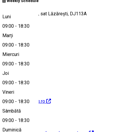
Weekly Schedule
Comuna Cozmeni, sat Lăzărești, DJ113A
Luni
09:00
-
18:30
Marți
Hartă
09:00
-
18:30
Miercuri
09:00
-
18:30
0752171050
Joi
09:00
-
18:30
Vineri
http://www.mohos.ro
09:00
-
18:30
Sâmbătă
09:00
-
18:30
Duminică