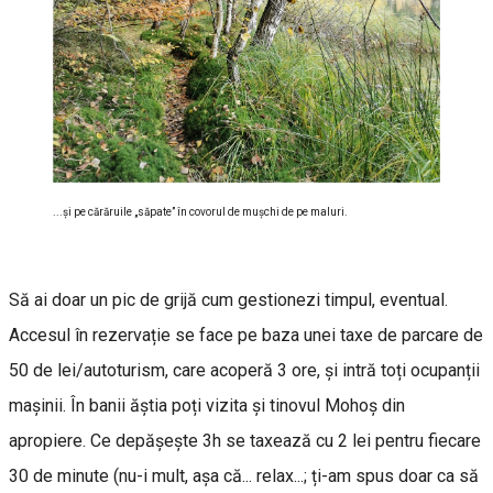
...și pe cărăruile „săpate” în covorul de mușchi de pe maluri.
Să ai doar un pic de grijă cum gestionezi timpul, eventual.
Accesul în rezervație se face pe baza unei taxe de parcare de
50 de lei/autoturism, care acoperă 3 ore, și intră toți ocupanții
mașinii. În banii ăștia poți vizita și tinovul Mohoș din
apropiere. Ce depășește 3h se taxează cu 2 lei pentru fiecare
30 de minute (nu-i mult, așa că... relax...; ți-am spus doar ca să