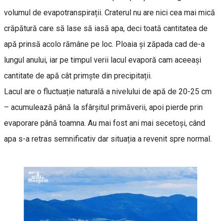
volumul de evapotranspirații. Craterul nu are nici cea mai mică
crăpătură care să lase să iasă apa, deci toată cantitatea de
apă prinsă acolo rămâne pe loc. Ploaia și zăpada cad de-a
lungul anului, iar pe timpul verii lacul evaporă cam aceeași
cantitate de apă cât primște din precipitații.
Lacul are o fluctuație naturală a nivelului de apă de 20-25 cm
– acumulează până la sfârșitul primăverii, apoi pierde prin
evaporare până toamna. Au mai fost ani mai secetoși, când
apa s-a retras semnificativ dar situația a revenit spre normal.