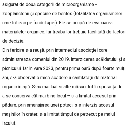
asigurat de două categorii de microorganisme -
zooplanctonii și speciile de bentos (totalitatea organismelor
care trăiesc pe fundul apei). Ele se ocupă de evacuarea
materialelor organice. Iar treaba lor trebuie facilitată de factori
de decizie.
Din fericire s-a reușit, prin intermediul asociației care
administrează domeniul din 2019, interzicerea scăldatului și a
picnicului. Iar în vara 2023, pentru prima oară după foarte mulți
ani, s-a observat o mică scădere a cantitatății de material
organic în apă. S-au mai luat și alte măsuri, tot în speranța de
a se conserva cât mai bine locul – s-a limitat accesul prin
pădure, prin amenajarea unei poteci; s-a interzis accesul
mașinilor în crater; s-a limitat timpul de petrecut pe malul
lacului.