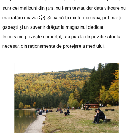
sunt cei mai buni din țară; nu i-am testat, dar data viitoare nu
mai ratăm ocazia 🙂). Și ca să ții minte excursia, poți sa-ți
găsești și un suvenir drăguț la magazinul dedicat.
În ceea ce privește comerțul, s-a pus la dispoziție strictul
necesar, din raționamente de protejare a mediului.