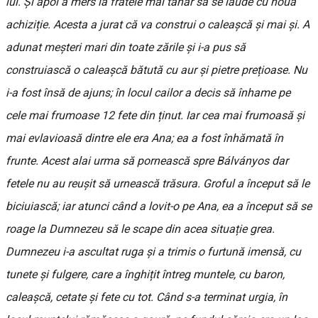
lui. Și apoi a mers la fratele mai tânăr să se laude cu noua
achiziție. Acesta a jurat că va construi o caleașcă și mai și. A
adunat meșteri mari din toate zările și i-a pus să
construiască o caleașcă bătută cu aur și pietre prețioase. Nu
i-a fost însă de ajuns; în locul cailor a decis să înhame pe
cele mai frumoase 12 fete din ținut. Iar cea mai frumoasă și
mai evlavioasă dintre ele era Ana; ea a fost înhămată în
frunte. Acest alai urma să pornească spre Bálványos dar
fetele nu au reușit să urnească trăsura. Groful a început să le
biciuiască; iar atunci când a lovit-o pe Ana, ea a început să se
roage la Dumnezeu să le scape din acea situație grea.
Dumnezeu i-a ascultat ruga și a trimis o furtună imensă, cu
tunete și fulgere, care a înghițit întreg muntele, cu baron,
caleașcă, cetate și fete cu tot. Când s-a terminat urgia, în