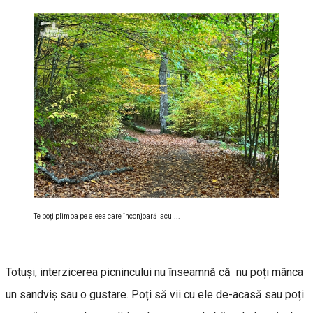
Te poți plimba pe aleea care înconjoară lacul...
Totuși, interzicerea picnincului nu înseamnă că nu poți mânca
un sandviș sau o gustare. Poți să vii cu ele de-acasă sau poți