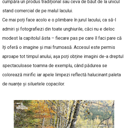
cumpăra un produs tradițional sau ceva de băut de la unicul
stand comercial de pe malul lacului.
Ce mai poți face acolo e o plimbare în jurul lacului, ca să-l
admiri și fotografiezi din toate unghiurile, căci nu e deloc
modest la capitolul ăsta – fiecare pas pe care îl faci pare că
îți oferă o imagine și mai frumoasă. Accesul este permis
aproape tot timpul anului, așa poți obține imagini de-a dreptul
spectaculoase toamna de exemplu, când pădurea se
colorează mirific iar apele limpezi reflectă halucinant paleta
de nuanțe și siluetele copacilor.