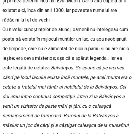
și primea pelerini încă din Evul Mediu. Dar o altă capelă ar fi
existat aici, încă din anii 1300, iar povestea numelui are
rădăcini la fel de vechi.
Cu nivelul cunoștințelor de atunci, oamenii nu înțelegeau cum
poate să existe în mijlocul munților un lac, cu apa neobișnuit
de limpede, care nu e alimentat de niciun pârâu și nu are nicio
ieșire; era ceva misterios; așa că a apărut legenda... Iar ea
este legată de cetatea
Bálványos. Se spune că pe vremea
când pe locul lacului exista încă muntele, pe acel munte era o
cetate, a fratelui mai tânăr al nobilului de la Bálványos. Cei
doi erau într-o continuă competiție. Într-o zi la Bálványos a
venit un vizitator de peste mări și țări, cu o caleașcă
nemaipomenit de frumoasă. Baronul de la Bálványos a
măsluit un joc de cărți și a câștigat caleașca de la musafirul