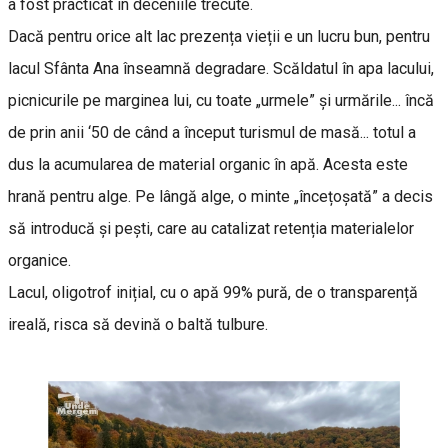
a fost practicat în deceniile trecute.
Dacă pentru orice alt lac prezența vieții e un lucru bun, pentru
lacul Sfânta Ana înseamnă degradare. Scăldatul în apa lacului,
picnicurile pe marginea lui, cu toate „urmele” și urmările... încă
de prin anii ‘50 de când a început turismul de masă... totul a
dus la acumularea de material organic în apă. Acesta este
hrană pentru alge. Pe lângă alge, o minte „încețoșată” a decis
să introducă și pești, care au catalizat retenția materialelor
organice.
Lacul, oligotrof inițial, cu o apă 99% pură, de o transparență
ireală, risca să devină o baltă tulbure.