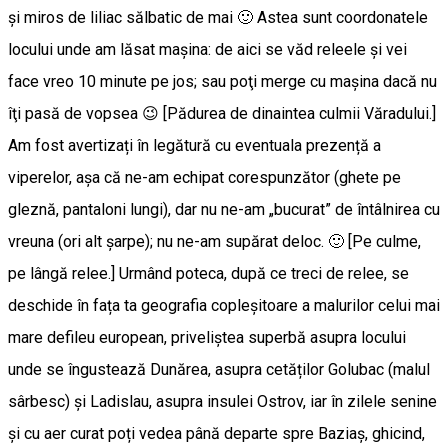
şi miros de liliac sălbatic de mai 🙂 Astea sunt coordonatele
locului unde am lăsat maşina: de aici se văd releele şi vei
face vreo 10 minute pe jos; sau poţi merge cu maşina dacă nu
îţi pasă de vopsea 😉 [Pădurea de dinaintea culmii Văradului.]
Am fost avertizați în legătură cu eventuala prezență a
viperelor, așa că ne-am echipat corespunzător (ghete pe
gleznă, pantaloni lungi), dar nu ne-am „bucurat” de întâlnirea cu
vreuna (ori alt șarpe); nu ne-am supărat deloc. 🙂 [Pe culme,
pe lângă relee.] Urmând poteca, după ce treci de relee, se
deschide în fața ta geografia copleșitoare a malurilor celui mai
mare defileu european, priveliștea superbă asupra locului
unde se îngustează Dunărea, asupra cetăților Golubac (malul
sârbesc) și Ladislau, asupra insulei Ostrov, iar în zilele senine
și cu aer curat poți vedea până departe spre Baziaș, ghicind,