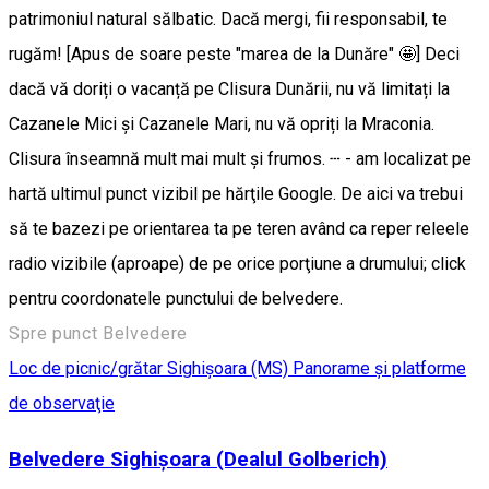
patrimoniul natural sălbatic. Dacă mergi, fii responsabil, te
rugăm! [Apus de soare peste "marea de la Dunăre" 🤩] Deci
dacă vă doriți o vacanță pe Clisura Dunării, nu vă limitați la
Cazanele Mici și Cazanele Mari, nu vă opriți la Mraconia.
Clisura înseamnă mult mai mult și frumos. ┄ - am localizat pe
hartă ultimul punct vizibil pe hărţile Google. De aici va trebui
să te bazezi pe orientarea ta pe teren având ca reper releele
radio vizibile (aproape) de pe orice porţiune a drumului; click
pentru coordonatele punctului de belvedere.
Spre punct Belvedere
Loc de picnic/grătar
Sighişoara (MS)
Panorame şi platforme
de observaţie
Belvedere Sighișoara (Dealul Golberich)