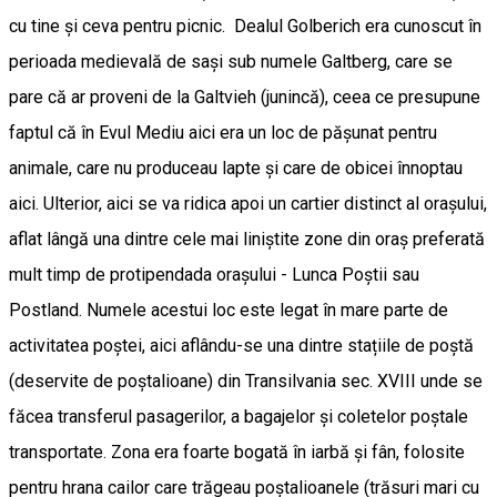
cu tine și ceva pentru picnic. Dealul Golberich era cunoscut în
perioada medievală de sași sub numele Galtberg, care se
pare că ar proveni de la Galtvieh (junincă), ceea ce presupune
faptul că în Evul Mediu aici era un loc de păşunat pentru
animale, care nu produceau lapte şi care de obicei înnoptau
aici. Ulterior, aici se va ridica apoi un cartier distinct al oraşului,
aflat lângă una dintre cele mai liniştite zone din oraş preferată
mult timp de protipendada oraşului - Lunca Poştii sau
Postland. Numele acestui loc este legat în mare parte de
activitatea poştei, aici aflându-se una dintre stațiile de poștă
(deservite de poștalioane) din Transilvania sec. XVIII unde se
făcea transferul pasagerilor, a bagajelor și coletelor poștale
transportate. Zona era foarte bogată în iarbă și fân, folosite
pentru hrana cailor care trăgeau poștalioanele (trăsuri mari cu