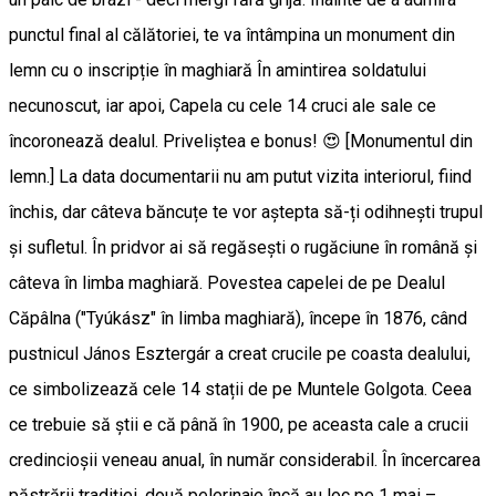
punctul final al călătoriei, te va întâmpina un monument din
lemn cu o inscripție în maghiară În amintirea soldatului
necunoscut, iar apoi, Capela cu cele 14 cruci ale sale ce
încoronează dealul. Priveliștea e bonus! 😍 [Monumentul din
lemn.] La data documentarii nu am putut vizita interiorul, fiind
închis, dar câteva băncuțe te vor aștepta să-ți odihnești trupul
și sufletul. În pridvor ai să regăsești o rugăciune în română și
câteva în limba maghiară. Povestea capelei de pe Dealul
Căpâlna ("Tyúkász" în limba maghiară), începe în 1876, când
pustnicul János Esztergár a creat crucile pe coasta dealului,
ce simbolizează cele 14 stații de pe Muntele Golgota. Ceea
ce trebuie să știi e că până în 1900, pe aceasta cale a crucii
credincioșii veneau anual, în număr considerabil. În încercarea
păstrării tradiției, două pelerinaje încă au loc pe 1 mai –