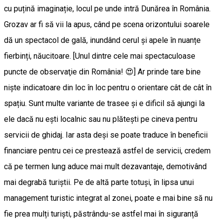
cu puțină imaginație, locul pe unde intră Dunărea în România.
Grozav ar fi să vii la apus, când pe scena orizontului soarele
dă un spectacol de gală, inundând cerul și apele în nuanțe
fierbinți, năucitoare. [Unul dintre cele mai spectaculoase
puncte de observaţie din România! 😍] Ar prinde tare bine
niște indicatoare din loc în loc pentru o orientare cât de cât în
spațiu. Sunt multe variante de trasee și e dificil să ajungi la
ele dacă nu ești localnic sau nu plătești pe cineva pentru
servicii de ghidaj. Iar asta deși se poate traduce în beneficii
financiare pentru cei ce prestează astfel de servicii, credem
că pe termen lung aduce mai mult dezavantaje, demotivând
mai degrabă turiștii. Pe de altă parte totuși, în lipsa unui
management turistic integrat al zonei, poate e mai bine să nu
fie prea mulți turiști, păstrându-se astfel mai în siguranță