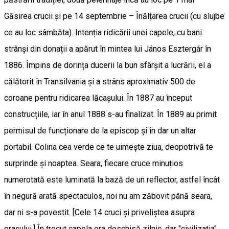
Găsirea crucii şi pe 14 septembrie – Înălțarea crucii (cu slujbe
ce au loc sâmbăta). Intenția ridicării unei capele, cu bani
strânși din donații a apărut în mintea lui János Esztergár în
1886. Împins de dorința ducerii la bun sfârșit a lucrării, el a
călătorit în Transilvania și a strâns aproximativ 500 de
coroane pentru ridicarea lăcașului. În 1887 au început
construcțiile, iar în anul 1888 s-au finalizat. În 1889 au primit
permisul de funcționare de la episcop și în dar un altar
portabil. Colina cea verde ce te uimește ziua, deopotrivă te
surprinde și noaptea. Seara, fiecare cruce minuțios
numerotată este luminată la bază de un reflector, astfel încât
în negură arată spectaculos, noi nu am zăbovit până seara,
dar ni s-a povestit. [Cele 14 cruci şi priveliştea asupra
oraşului.] În trecut capela era deschisă zilnic, dar "civilizația"