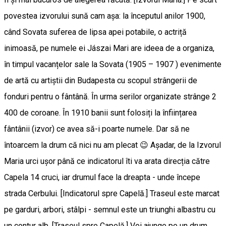
povestea izvorului sună cam așa: la începutul anilor 1900,
când Sovata suferea de lipsa apei potabile, o actriță
inimoasă, pe numele ei Jászai Mari are ideea de a organiza,
în timpul vacanțelor sale la Sovata (1905 – 1907 ) evenimente
de artă cu artiștii din Budapesta cu scopul strângerii de
fonduri pentru o fântână. În urma serilor organizate strânge 2
400 de coroane. În 1910 banii sunt folosiți la înființarea
fântânii (izvor) ce avea să-i poarte numele. Dar să ne
întoarcem la drum că nici nu am plecat 😉 Așadar, de la Izvorul
Maria urci ușor până ce indicatorul îti va arata direcția către
Capela 14 cruci, iar drumul face la dreapta - unde începe
strada Cerbului. [Indicatorul spre Capelă.] Traseul este marcat
pe garduri, arbori, stâlpi - semnul este un triunghi albastru cu
un contur alb. [Traseul spre Capelă.] Vei ajunge pe un drum