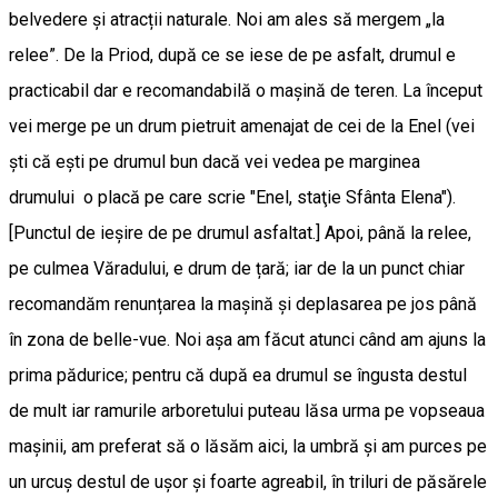
belvedere și atracții naturale. Noi am ales să mergem „la
relee”. De la Priod, după ce se iese de pe asfalt, drumul e
practicabil dar e recomandabilă o mașină de teren. La început
vei merge pe un drum pietruit amenajat de cei de la Enel (vei
şti că eşti pe drumul bun dacă vei vedea pe marginea
drumului o placă pe care scrie "Enel, staţie Sfânta Elena").
[Punctul de ieşire de pe drumul asfaltat.] Apoi, până la relee,
pe culmea Văradului, e drum de țară; iar de la un punct chiar
recomandăm renunțarea la mașină și deplasarea pe jos până
în zona de belle-vue. Noi aşa am făcut atunci când am ajuns la
prima pădurice; pentru că după ea drumul se îngusta destul
de mult iar ramurile arboretului puteau lăsa urma pe vopseaua
maşinii, am preferat să o lăsăm aici, la umbră şi am purces pe
un urcuş destul de uşor şi foarte agreabil, în triluri de păsărele