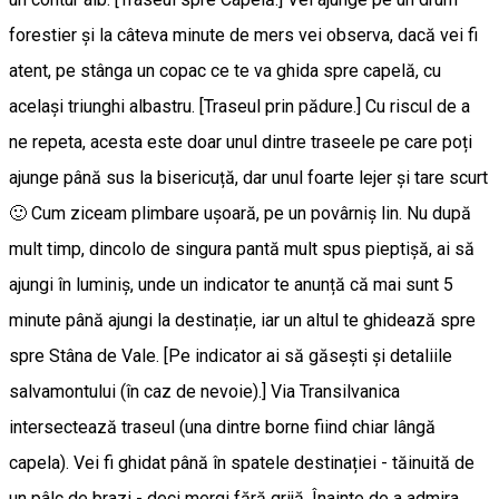
forestier și la câteva minute de mers vei observa, dacă vei fi
atent, pe stânga un copac ce te va ghida spre capelă, cu
acelaşi triunghi albastru. [Traseul prin pădure.] Cu riscul de a
ne repeta, acesta este doar unul dintre traseele pe care poți
ajunge până sus la bisericuță, dar unul foarte lejer și tare scurt
🙂 Cum ziceam plimbare ușoară, pe un povârniș lin. Nu după
mult timp, dincolo de singura pantă mult spus pieptișă, ai să
ajungi în luminiș, unde un indicator te anunță că mai sunt 5
minute până ajungi la destinație, iar un altul te ghidează spre
spre Stâna de Vale. [Pe indicator ai să găsești și detaliile
salvamontului (în caz de nevoie).] Via Transilvanica
intersectează traseul (una dintre borne fiind chiar lângă
capela). Vei fi ghidat până în spatele destinației - tăinuită de
un pâlc de brazi - deci mergi fără grijă. Înainte de a admira