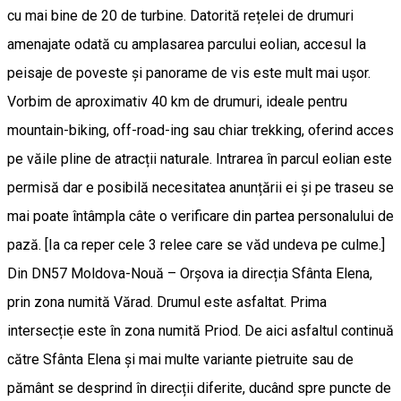
cu mai bine de 20 de turbine. Datorită rețelei de drumuri
amenajate odată cu amplasarea parcului eolian, accesul la
peisaje de poveste și panorame de vis este mult mai ușor.
Vorbim de aproximativ 40 km de drumuri, ideale pentru
mountain-biking, off-road-ing sau chiar trekking, oferind acces
pe văile pline de atracții naturale. Intrarea în parcul eolian este
permisă dar e posibilă necesitatea anunțării ei și pe traseu se
mai poate întâmpla câte o verificare din partea personalului de
pază. [Ia ca reper cele 3 relee care se văd undeva pe culme.]
Din DN57 Moldova-Nouă – Orșova ia direcția Sfânta Elena,
prin zona numită Vărad. Drumul este asfaltat. Prima
intersecție este în zona numită Priod. De aici asfaltul continuă
către Sfânta Elena și mai multe variante pietruite sau de
pământ se desprind în direcții diferite, ducând spre puncte de