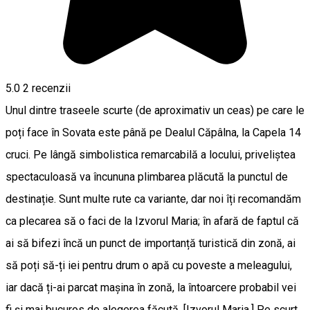
5.0
2
recenzii
Unul dintre traseele scurte (de aproximativ un ceas) pe care le
poți face în Sovata este până pe Dealul Căpâlna, la Capela 14
cruci. Pe lângă simbolistica remarcabilă a locului, priveliștea
spectaculoasă va încununa plimbarea plăcută la punctul de
destinație. Sunt multe rute ca variante, dar noi îți recomandăm
ca plecarea să o faci de la Izvorul Maria; în afară de faptul că
ai să bifezi încă un punct de importanță turistică din zonă, ai
să poți să-ți iei pentru drum o apă cu poveste a meleagului,
iar dacă ți-ai parcat mașina în zonă, la întoarcere probabil vei
fi și mai bucuros de alegerea făcută. [Izvorul Maria.] Pe scurt