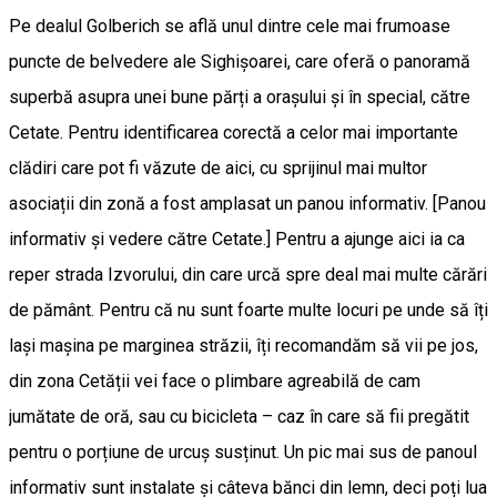
Pe dealul Golberich se află unul dintre cele mai frumoase
puncte de belvedere ale Sighișoarei, care oferă o panoramă
superbă asupra unei bune părți a orașului și în special, către
Cetate. Pentru identificarea corectă a celor mai importante
clădiri care pot fi văzute de aici, cu sprijinul mai multor
asociații din zonă a fost amplasat un panou informativ. [Panou
informativ și vedere către Cetate.] Pentru a ajunge aici ia ca
reper strada Izvorului, din care urcă spre deal mai multe cărări
de pământ. Pentru că nu sunt foarte multe locuri pe unde să îți
lași mașina pe marginea străzii, îți recomandăm să vii pe jos,
din zona Cetății vei face o plimbare agreabilă de cam
jumătate de oră, sau cu bicicleta – caz în care să fii pregătit
pentru o porțiune de urcuș susținut. Un pic mai sus de panoul
informativ sunt instalate și câteva bănci din lemn, deci poți lua