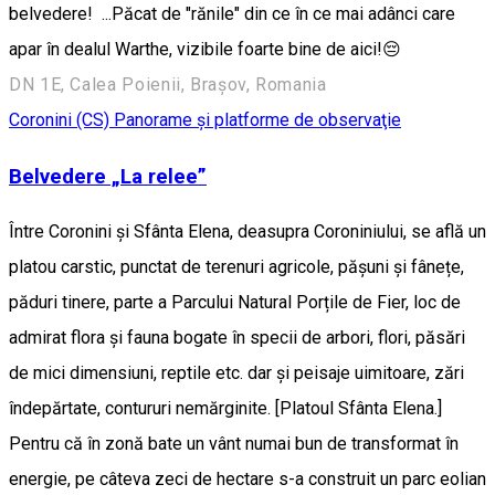
belvedere! ...Păcat de "rănile" din ce în ce mai adânci care
apar în dealul Warthe, vizibile foarte bine de aici!😔
DN 1E, Calea Poienii, Braşov, Romania
Coronini (CS)
Panorame şi platforme de observaţie
Belvedere „La relee”
Între Coronini și Sfânta Elena, deasupra Coroniniului, se află un
platou carstic, punctat de terenuri agricole, pășuni și fânețe,
păduri tinere, parte a Parcului Natural Porțile de Fier, loc de
admirat flora și fauna bogate în specii de arbori, flori, păsări
de mici dimensiuni, reptile etc. dar și peisaje uimitoare, zări
îndepărtate, contururi nemărginite. [Platoul Sfânta Elena.]
Pentru că în zonă bate un vânt numai bun de transformat în
energie, pe câteva zeci de hectare s-a construit un parc eolian