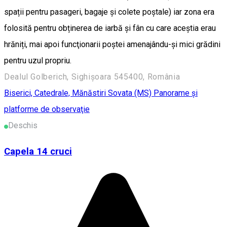
spații pentru pasageri, bagaje și colete poștale) iar zona era
folosită pentru obținerea de iarbă și fân cu care aceștia erau
hrăniți, mai apoi funcţionarii poştei amenajându-şi mici grădini
pentru uzul propriu.
Dealul Golberich, Sighișoara 545400, România
Biserici, Catedrale, Mănăstiri
Sovata (MS)
Panorame şi
platforme de observaţie
Deschis
Capela 14 cruci